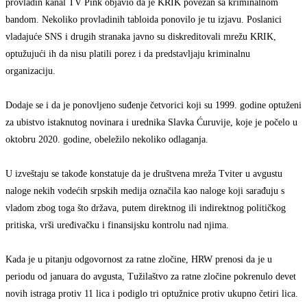
provladin kanal TV Pink objavio da je KRIK povezan sa kriminalnom
bandom. Nekoliko provladinih tabloida ponovilo je tu izjavu. Poslanici
vladajuće SNS i drugih stranaka javno su diskreditovali mrežu KRIK,
optužujući ih da nisu platili porez i da predstavljaju kriminalnu
organizaciju.
Dodaje se i da je ponovljeno suđenje četvorici koji su 1999. godine optuženi
za ubistvo istaknutog novinara i urednika Slavka Ćuruvije, koje je počelo u
oktobru 2020. godine, obeležilo nekoliko odlaganja.
U izveštaju se takođe konstatuje da je društvena mreža Tviter u avgustu
naloge nekih vodećih srpskih medija označila kao naloge koji sarađuju s
vladom zbog toga što država, putem direktnog ili indirektnog političkog
pritiska, vrši uređivačku i finansijsku kontrolu nad njima.
Kada je u pitanju odgovornost za ratne zločine, HRW prenosi da je u
periodu od januara do avgusta, Tužilaštvo za ratne zločine pokrenulo devet
novih istraga protiv 11 lica i podiglo tri optužnice protiv ukupno četiri lica.