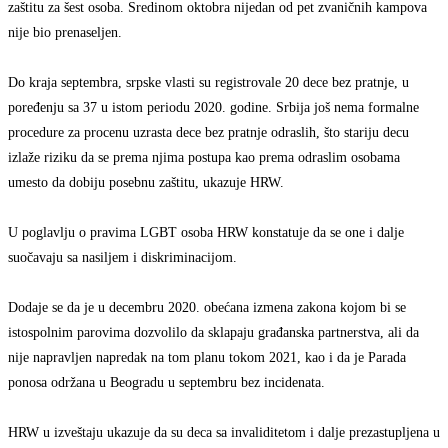
zaštitu za šest osoba. Sredinom oktobra nijedan od pet zvaničnih kampova
nije bio prenaseljen.
Do kraja septembra, srpske vlasti su registrovale 20 dece bez pratnje, u
poređenju sa 37 u istom periodu 2020. godine. Srbija još nema formalne
procedure za procenu uzrasta dece bez pratnje odraslih, što stariju decu
izlaže riziku da se prema njima postupa kao prema odraslim osobama
umesto da dobiju posebnu zaštitu, ukazuje HRW.
U poglavlju o pravima LGBT osoba HRW konstatuje da se one i dalje
suočavaju sa nasiljem i diskriminacijom.
Dodaje se da je u decembru 2020. obećana izmena zakona kojom bi se
istospolnim parovima dozvolilo da sklapaju građanska partnerstva, ali da
nije napravljen napredak na tom planu tokom 2021, kao i da je Parada
ponosa održana u Beogradu u septembru bez incidenata.
HRW u izveštaju ukazuje da su deca sa invaliditetom i dalje prezastupljena u