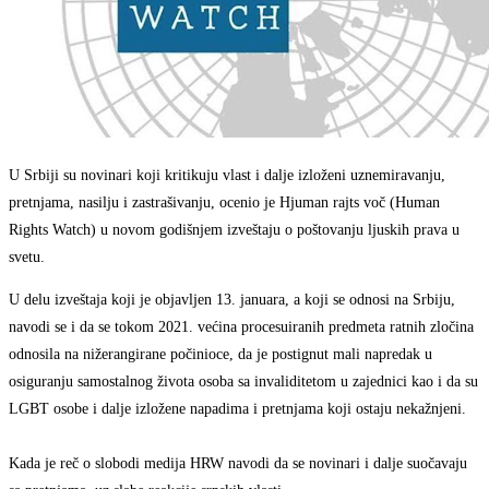
U Srbiji su novinari koji kritikuju vlast i dalje izloženi uznemiravanju,
pretnjama, nasilju i zastrašivanju, ocenio je Hjuman rajts voč (Human
Rights Watch) u novom godišnjem izveštaju o poštovanju ljuskih prava u
svetu.
U delu izveštaja koji je objavljen 13. januara, a koji se odnosi na Srbiju,
navodi se i da se tokom 2021. većina procesuiranih predmeta ratnih zločina
odnosila na nižerangirane počinioce, da je postignut mali napredak u
osiguranju samostalnog života osoba sa invaliditetom u zajednici kao i da su
LGBT osobe i dalje izložene napadima i pretnjama koji ostaju nekažnjeni.
Kada je reč o slobodi medija HRW navodi da se novinari i dalje suočavaju