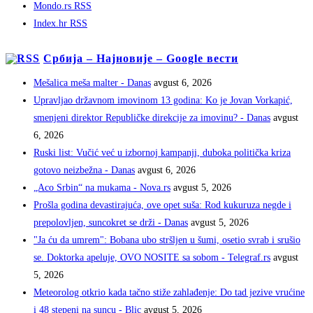
Mondo.rs RSS
Index.hr RSS
Србија – Најновије – Google вести
Mešalica meša malter - Danas
avgust 6, 2026
Upravljao državnom imovinom 13 godina: Ko je Jovan Vorkapić,
smenjeni direktor Republičke direkcije za imovinu? - Danas
avgust
6, 2026
Ruski list: Vučić već u izbornoj kampanji, duboka politička kriza
gotovo neizbežna - Danas
avgust 6, 2026
„Aco Srbin“ na mukama - Nova.rs
avgust 5, 2026
Prošla godina devastirajuća, ove opet suša: Rod kukuruza negde i
prepolovljen, suncokret se drži - Danas
avgust 5, 2026
"Ja ću da umrem": Bobana ubo stršljen u šumi, osetio svrab i srušio
se. Doktorka apeluje, OVO NOSITE sa sobom - Telegraf.rs
avgust
5, 2026
Meteorolog otkrio kada tačno stiže zahlađenje: Do tad jezive vrućine
i 48 stepeni na suncu - Blic
avgust 5, 2026