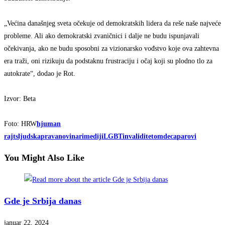
„Većina današnjeg sveta očekuje od demokratskih lidera da reše naše najveće
probleme. Ali ako demokratski zvaničnici i dalje ne budu ispunjavali
očekivanja, ako ne budu sposobni za vizionarsko vođstvo koje ova zahtevna
era traži, oni rizikuju da podstaknu frustraciju i očaj koji su plodno tlo za
autokrate“, dodao je Rot.
Izvor: Beta
Foto: HRW
hjuman
rajts
ljudska
prava
novinari
mediji
LGBT
invaliditetom
deca
parovi
You Might Also Like
Gde je Srbija danas
januar 22, 2024