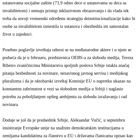
ustanovama socijalne zaštite (73,9 odsto dece u ustanovama su deca sa
invaliditetom) i nemaju pristup inkluzivnom obrazovanju i da vlada tek
treba da usvoji vremenski određenu strategiju deinstitucionalizacije kako bi
osobe sa invaliditetom izmestila iz ustanova i obezbedila im samostalan
život u zajednici.
Posebno poglavlje izveštaja odnosi se na međunarodne aktere i u njem se
podseća da je u februaru, predstavnica OEBS-a za slobodu medija, Tereza ​​
Ribeiro zvaničnicima Ministarstva spoljnih poslova Srbije istakla značaj
pitanja bezbednosti za novinare, nezavisnog javnog servisa i medijskog
pluralizma i da je oktobarski izveštaj Komisije EU o napretku ukazao na
konstantnu zabrinutost u vezi sa slobodom medija u Srbiji i naglasio
potrebu za poboljšanjem opšteg ambijenta za slobodu izražavanja i rad
novinara.
Dodaje se još da je predsednik Srbije, Aleksandar Vučić, u septembru
insistiranje Evropske unije na snažnim demokratskim institucijama u
zemljama kandidatima za članstvo u EU ​​i državama članicama opisao kao