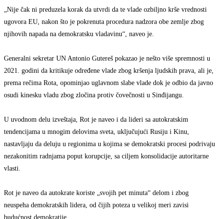
„Nije čak ni preduzela korak da utvrdi da te vlade ozbiljno krše vrednosti
ugovora EU, nakon što je pokrenuta procedura nadzora obe zemlje zbog
njihovih napada na demokratsku vladavinu“, naveo je.
Generalni sekretar UN Antonio Gutereš pokazao je nešto više spremnosti u
2021. godini da kritikuje određene vlade zbog kršenja ljudskih prava, ali je,
prema rečima Rota, opominjao uglavnom slabe vlade dok je odbio da javno
osudi kinesku vladu zbog zločina protiv čovečnosti u Sinđijangu.
U uvodnom delu izveštaja, Rot je naveo i da lideri sa autokratskim
tendencijama u mnogim delovima sveta, uključujući Rusiju i Kinu,
nastavljaju da deluju u regionima u kojima se demokratski procesi podrivaju
nezakonitim radnjama poput korupcije, sa ciljem konsolidacije autoritarne
vlasti.
Rot je naveo da autokrate koriste „svojih pet minuta“ delom i zbog
neuspeha demokratskih lidera, od čijih poteza u velikoj meri zavisi
budućnost demokratije.