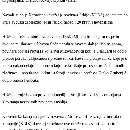
sa pretnjama, uz slabe reakcije srpskih vlasti.
Navodi se da je Nezavisno udruženje novinara Srbije (NUNS) od januara do
kraja avgusta zabeležilo jedan fizički napad i 20 pretnji novinarima.
HRW podseća na slučajeve novinara Daška Milinovića koga su u aprilu
dvojica muškaraca u Novom Sadu napala suzavcem dok je išao na posao,
novinara portala Nova.rs Vojislava Milovančevića koji je u januaru je dobio
preteće poruke, uključujući i pretnje smrću, kao i na pretnje smrću koje je u
martu nakon onlajn kolumne u kojoj se kritikuje prisustvo osuđenih ratnih
zločinaca u popularnoj kulturi u Srbiji, novinar i profesor Dinko Gruhonjić
dobio putem Fejsbuka.
HRW ukazuje i da su provladini mediji u Srbiji nastavili sa kampanjama
klevetanja nezavisnih novinara i medija.
Klevetnička kampanja protiv nezavisne Mreže za istraživanje kriminala i
korupcije (KRIK) dovela je novinare ove mreže u opasnost. U martu je