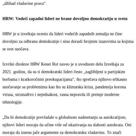
„džihad vladavine prava“.
HRW: Vodeći zapadni lideri ne brane dovoljno demokratiju u svetu
HRW je u izveštaju ocenio da lideri vodećih zapadnih zemalja ne čine
dovoljno za odbranu demokratije i nisu dorasli brojnim izazovima sa kojima
se svet suočava.
Izvršni direktor HRW Kenet Rot naveo je u uvodnom delu Izveštaja za
2021. godinu, da su ti demokratski lideri često „zaglibljeni u partijskim
borbama i kratkoročnim preokupacijama“, što sprečava njihovo efikasno
suočavanje sa problemima kao što su klimatska kriza, pandemija korona
virusa, siromaštvo i nejednakost, rasna nepravda ili pretnje moderne
tehnologije.
„Da bi demokratije prevladale u globalnom nadmetanju sa autokratijom,
njihovi lideri moraju da učine više od ukazivanja na slabosti autokrata. Oni
moraju da iznesu jače argumente za demokratsku vladavinu. To znači