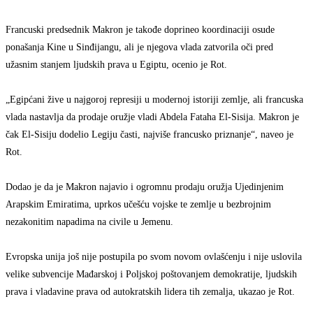
Francuski predsednik Makron je takođe doprineo koordinaciji osude
ponašanja Kine u Sinđijangu, ali je njegova vlada zatvorila oči pred
užasnim stanjem ljudskih prava u Egiptu, ocenio je Rot.
„Egipćani žive u najgoroj represiji u modernoj istoriji zemlje, ali francuska
vlada nastavlja da prodaje oružje vladi Abdela Fataha El-Sisija. Makron je
čak El-Sisiju dodelio Legiju časti, najviše francusko priznanje“, naveo je
Rot.
Dodao je da je Makron najavio i ogromnu prodaju oružja Ujedinjenim
Arapskim Emiratima, uprkos učešću vojske te zemlje u bezbrojnim
nezakonitim napadima na civile u Jemenu.
Evropska unija još nije postupila po svom novom ovlašćenju i nije uslovila
velike subvencije Mađarskoj i Poljskoj poštovanjem demokratije, ljudskih
prava i vladavine prava od autokratskih lidera tih zemalja, ukazao je Rot.