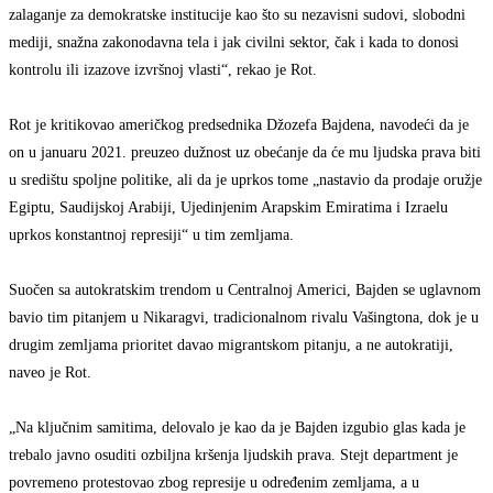
zalaganje za demokratske institucije kao što su nezavisni sudovi, slobodni
mediji, snažna zakonodavna tela i jak civilni sektor, čak i kada to donosi
kontrolu ili izazove izvršnoj vlasti“, rekao je Rot.
Rot je kritikovao američkog predsednika Džozefa Bajdena, navodeći da je
on u januaru 2021. preuzeo dužnost uz obećanje da će mu ljudska prava biti
u središtu spoljne politike, ali da je uprkos tome „nastavio da prodaje oružje
Egiptu, Saudijskoj Arabiji, Ujedinjenim Arapskim Emiratima i Izraelu
uprkos konstantnoj represiji“ u tim zemljama.
Suočen sa autokratskim trendom u Centralnoj Americi, Bajden se uglavnom
bavio tim pitanjem u Nikaragvi, tradicionalnom rivalu Vašingtona, dok je u
drugim zemljama prioritet davao migrantskom pitanju, a ne autokratiji,
naveo je Rot.
„Na ključnim samitima, delovalo je kao da je Bajden izgubio glas kada je
trebalo javno osuditi ozbiljna kršenja ljudskih prava. Stejt department je
povremeno protestovao zbog represije u određenim zemljama, a u