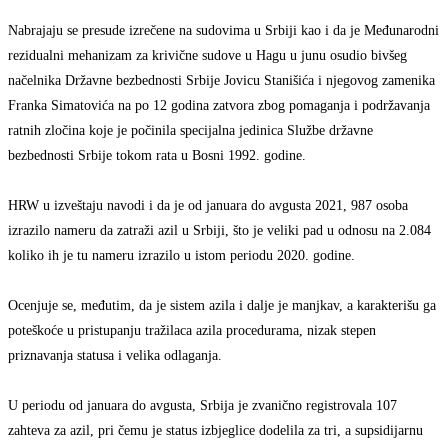
Nabrajaju se presude izrečene na sudovima u Srbiji kao i da je Međunarodni
rezidualni mehanizam za krivične sudove u Hagu u junu osudio bivšeg
načelnika Državne bezbednosti Srbije Jovicu Stanišića i njegovog zamenika
Franka Simatovića na po 12 godina zatvora zbog pomaganja i podržavanja
ratnih zločina koje je počinila specijalna jedinica Službe državne
bezbednosti Srbije tokom rata u Bosni 1992. godine.
HRW u izveštaju navodi i da je od januara do avgusta 2021, 987 osoba
izrazilo nameru da zatraži azil u Srbiji, što je veliki pad u odnosu na 2.084
koliko ih je tu nameru izrazilo u istom periodu 2020. godine.
Ocenjuje se, međutim, da je sistem azila i dalje je manjkav, a karakterišu ga
poteškoće u pristupanju tražilaca azila procedurama, nizak stepen
priznavanja statusa i velika odlaganja.
U periodu od januara do avgusta, Srbija je zvanično registrovala 107
zahteva za azil, pri čemu je status izbjeglice dodelila za tri, a supsidijarnu