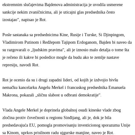
ekstremnim slučajevima Bajdenova administracija je uvodila usmerene
sankcije nekim zvaničnicima, ali je uticajni glas predsednika često
izostajao“, napisao je Rot.
Posle sastanaka sa predsednicima Kine, Rusije i Turske, Si Djinpingom,
Vladimirom Putinom i Redžepom Tajipom Erdoganom, Bajden bi naveo da
su razgovarali o „ljudskim pravima“, ali je iznosio malo detalja o tome šta
je rečeno ili kakve bi posledice mogle da budu ako te zemlje nastave
represiju, navodi Rot.
Rot je ocenio da su i drugi zapadni lideri, od kojih je izdvojio bivšu
nemačku kancelarku Angelu Merkel i francuskog predsednika Emanuela
Makrona, pokazali „sličnu slabost u odbrani demokratije“.
Vlada Angele Merkel je doprinela globalnoj osudi kineske vlade zbog
zločina protiv čovečnosti u regionu Sinđijang, ali je, dok je bila
predsedavajuća EU, pomogla promovisanju investicionog sporazuma Unije
sa Kinom, uprkos prisilnom radu ujgurske manjine, naveo je Rot.