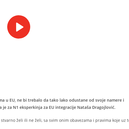
ama u EU, ne bi trebalo da tako lako odustane od svoje namere i
a je za N1 eksperkinja za EU integracije Nataša Dragojlović.
o stvarno želi ili ne želi, sa svim onim obavezama i pravima koje uz t