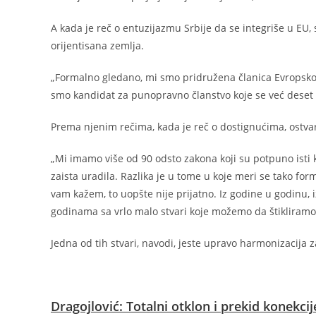
A kada je reč o entuzijazmu Srbije da se integriše u EU
orijentisana zemlja.
„Formalno gledano, mi smo pridružena članica Evropskoj 
smo kandidat za punopravno članstvo koje se već deset 
Prema njenim rečima, kada je reč o dostignućima, ostvar
„Mi imamo više od 90 odsto zakona koji su potpuno isti k
zaista uradila. Razlika je u tome u koje meri se tako for
vam kažem, to uopšte nije prijatno. Iz godine u godinu, i
godinama sa vrlo malo stvari koje možemo da štikliramo
Jedna od tih stvari, navodi, jeste upravo harmonizacija 
Dragojlović: Totalni otklon i prekid konekci