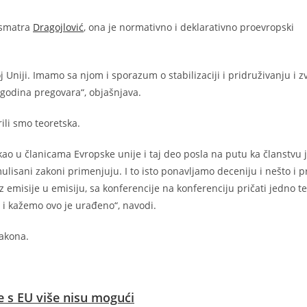
, smatra
Dragojlović
, ona je normativno i deklarativno proevropski
Uniji. Imamo sa njom i sporazum o stabilizaciji i pridruživanju i z
godina pregovara“, objašnjava.
ili smo teoretska.
ao u članicama Evropske unije i taj deo posla na putu ka članstvu j
mulisani zakoni primenjuju. I to isto ponavljamo deceniju i nešto i 
z emisije u emisiju, sa konferencije na konferenciju pričati jedno te
 i kažemo ovo je urađeno“, navodi.
zakona.
je s EU više nisu mogući