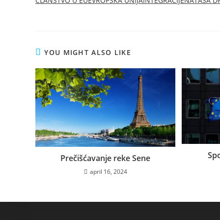
ČLANSTVO U EU
EVROPSKA UNIJA
INTEGRACIJE
NATAŠA D
YOU MIGHT ALSO LIKE
Spo
Prečišćavanje reke Sene
april 16, 2024