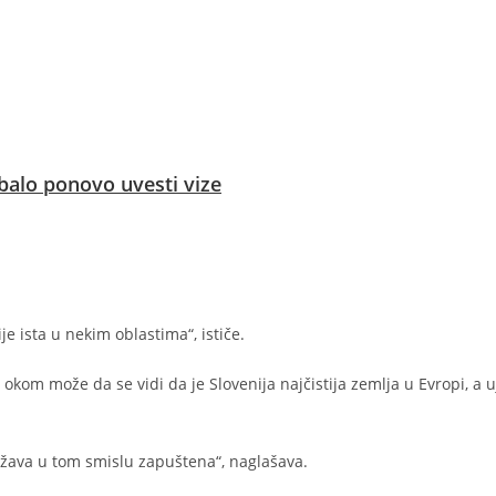
ebalo ponovo uvesti vize
je ista u nekim oblastima“, ističe.
 okom može da se vidi da je Slovenija najčistija zemlja u Evropi, a 
država u tom smislu zapuštena“, naglašava.