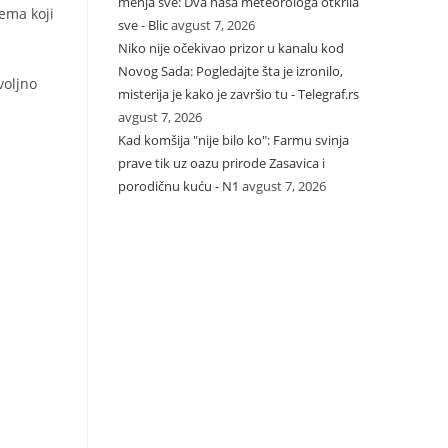
menja sve: Dva naša meteorologa otkrila
ema koji
sve - Blic
avgust 7, 2026
Niko nije očekivao prizor u kanalu kod
Novog Sada: Pogledajte šta je izronilo,
voljno
misterija je kako je završio tu - Telegraf.rs
avgust 7, 2026
Kad komšija "nije bilo ko": Farmu svinja
a
prave tik uz oazu prirode Zasavica i
porodičnu kuću - N1
avgust 7, 2026