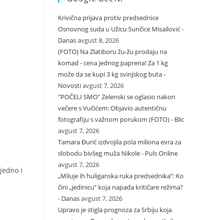
Krivična prijava protiv predsednice
Osnovnog suda u Užicu Sunčice Misailović -
Danas
avgust 8, 2026
(FOTO) Na Zlatiboru žu-žu prodaju na
komad - cena jednog paprena! Za 1 kg
može da se kupi 3 kg svinjskog buta -
Novosti
avgust 7, 2026
"POČELI SMO" Zelenski se oglasio nakon
večere s Vučićem: Objavio autentičnu
fotografiju s važnom porukom (FOTO) - Blic
avgust 7, 2026
Tamara Đurić izdvojila pola miliona evra za
slobodu bivšeg muža Nikole - Puls Online
avgust 7, 2026
ujedno i
„Miluje ih huliganska ruka predsednika“: Ko
čini „jedinicu“ koja napada kritičare režima?
- Danas
avgust 7, 2026
Upravo je stigla prognoza za Srbiju koja