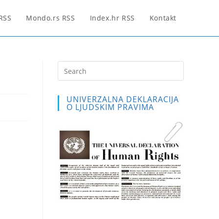
 RSS
Mondo.rs RSS
Index.hr RSS
Kontakt
Press
Escape
to
UNIVERZALNA DEKLARACIJA
close
O LJUDSKIM PRAVIMA
the
search
panel.