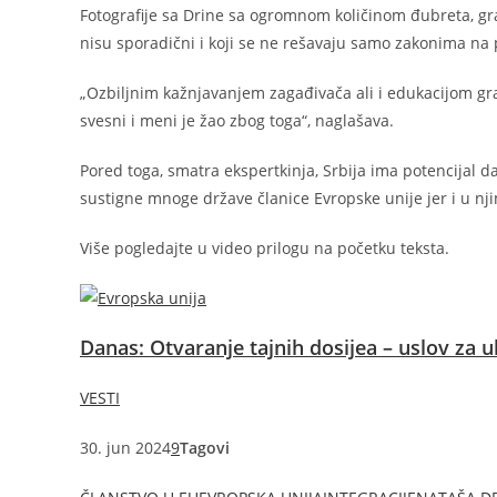
Fotografije sa Drine sa ogromnom količinom đubreta, gra
nisu sporadični i koji se ne rešavaju samo zakonima na
„Ozbiljnim kažnjavanjem zagađivača ali i edukacijom građ
svesni i meni je žao zbog toga“, naglašava.
Pored toga, smatra ekspertkinja, Srbija ima potencijal da
sustigne mnoge države članice Evropske unije jer i u nji
Više pogledajte u video prilogu na početku teksta.
Danas: Otvaranje tajnih dosijea – uslov za u
VESTI
30. jun 2024
9
Tagovi