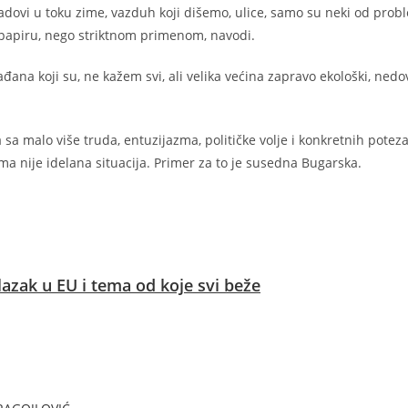
dovi u toku zime, vazduh koji dišemo, ulice, samo su neki od probl
 papiru, nego striktnom primenom, navodi.
ana koji su, ne kažem svi, ali velika većina zapravo ekološki, nedo
 sa malo više truda, entuzijazma, političke volje i konkretnih potez
ma nije idelana situacija. Primer za to je susedna Bugarska.
lazak u EU i tema od koje svi beže