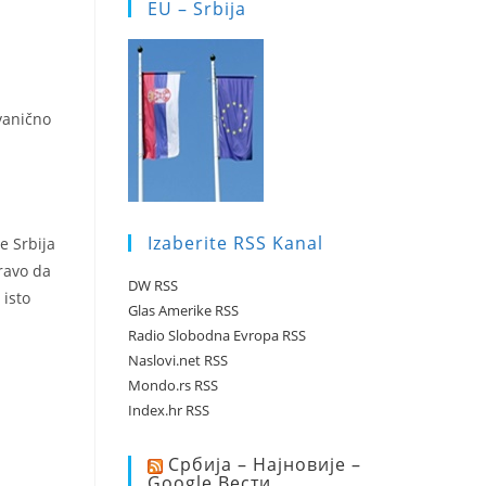
EU – Srbija
vanično
Izaberite RSS Kanal
e Srbija
pravo da
DW RSS
 isto
Glas Amerike RSS
Radio Slobodna Evropa RSS
Naslovi.net RSS
Mondo.rs RSS
Index.hr RSS
Србија – Најновије –
Google Вести