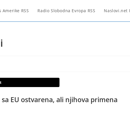
s Amerike RSS
Radio Slobodna Evropa RSS
Naslovi.net
i
t
 sa EU ostvarena, ali njihova primena