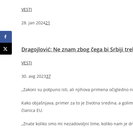
VESTI
28. jan 2024
21
Dragojlović: Ne znam zbog čega bi Srbiji tr
VESTI
30. avg 2023
37
„Zakoni su potpuno isti, ali njihova primena očigledno ni
Kako objašnjava, primer za to je životna sredina, a golim
članica EU.
„Znate koliko smo mi nezadovoljni time, koliko nam je 