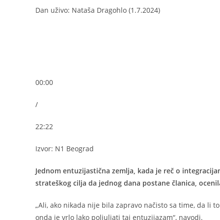
Dan uživo: Nataša Dragohlo (1.7.2024)
00:00
/
22:22
Izvor: N1 Beograd
Jednom entuzijastična zemlja, kada je reč o integracij
strateškog cilja da jednog dana postane članica, ocenil
„Ali, ako nikada nije bila zapravo načisto sa time, da li t
onda je vrlo lako poljuljati taj entuzijazam“, navodi.