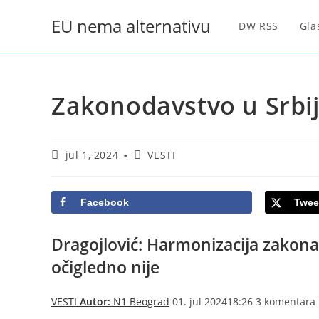
Skip
EU nema alternativu
to
DW RSS
Gla
content
Zakonodavstvo u Srbij
Post
Post
jul 1, 2024
VESTI
published:
category:
Facebook
Twee
Dragojlović: Harmonizacija zakona
očigledno nije
VESTI
Autor:
N1 Beograd
01. jul 202418:26 3 komentara