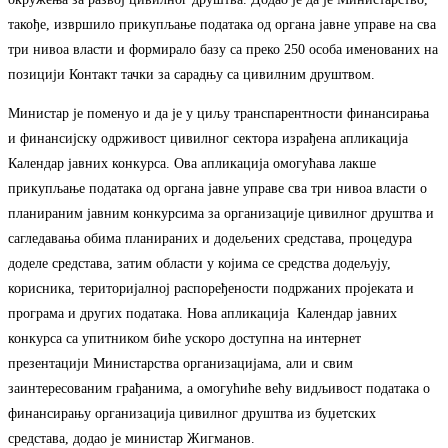
такође, извршило прикупљање података од органа јавне управе на сва
три нивоа власти и формирало базу са преко 250 особа именованих на
позицији Контакт тачки за сарадњу са цивилним друштвом.
Министар је поменуо и да је у циљу транспарентности финансирања
и финансијску одрживост цивилног сектора израђена апликација
Календар јавних конкурса. Ова апликација омогућава лакше
прикупљање података од органа јавне управе сва три нивоа власти о
планираним јавним конкурсима за организације цивилног друштва и
сагледавања обима планираних и додељених средстава, процедура
доделе средстава, затим области у којима се средства додељују,
корисника, територијалној распоређености подржаних пројеката и
програма и других података. Нова апликација Календар јавних
конкурса са упитником биће ускоро доступна на интернет
презентацији Министарства организацијама, али и свим
заинтересованим грађанима, а омогућиће већу видљивост података о
финансирању организација цивилног друштва из буџетских
средстава, додао је министар Жигманов.