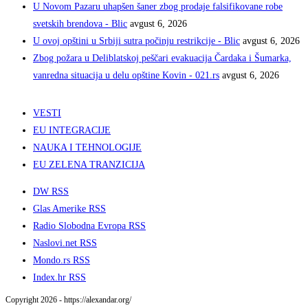
U Novom Pazaru uhapšen šaner zbog prodaje falsifikovane robe
svetskih brendova - Blic
avgust 6, 2026
U ovoj opštini u Srbiji sutra počinju restrikcije - Blic
avgust 6, 2026
Zbog požara u Deliblatskoj peščari evakuacija Čardaka i Šumarka,
vanredna situacija u delu opštine Kovin - 021.rs
avgust 6, 2026
VESTI
EU INTEGRACIJE
NAUKA I TEHNOLOGIJE
EU ZELENA TRANZICIJA
DW RSS
Glas Amerike RSS
Radio Slobodna Evropa RSS
Naslovi.net RSS
Mondo.rs RSS
Index.hr RSS
Copyright 2026 - https://alexandar.org/