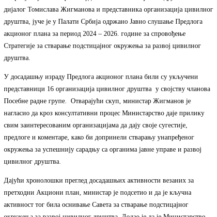
дијалог Томислава Жигманова и представника организација цивилног
друштва, јуче је у Палати Србија одржано Јавно слушање Предлога
акционог плана за период 2024 – 2026. године за спровођење
Стратегије за стварање подстицајног окружења за развој цивилног
друштва.
У досадашњу израду Предлога акционог плана били су укључени
представници 16 организација цивилног друштва у својству чланова
Посебне радне групе. Отварајући скуп, министар Жигманов је
нагласио да кроз консултативни процес Министарство даје прилику
свим заинтересованим организацијама да дају своје сугестије,
предлоге и коментаре, како би допринели стварању унапређеног
окружења за успешнију сарадњу са органима јавне управе и развој
цивилног друштва.
Дајући хронолошки преглед досадашњих активности везаних за
претходни Акциони план, министар је подсетио и да је кључна
активност тог била оснивање Савета за стварање подстицајног
окружења за развој цивилног друштва. Додао је да је Министарство,