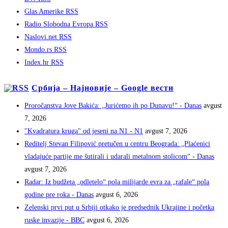
Glas Amerike RSS
Radio Slobodna Evropa RSS
Naslovi.net RSS
Mondo.rs RSS
Index.hr RSS
Србија – Најновије – Google вести
Proročanstva Jove Bakića: „Jurićemo ih po Dunavu!“ - Danas
avgust
7, 2026
"Kvadratura kruga" od jeseni na N1 - N1
avgust 7, 2026
Reditelj Stevan Filipović pretučen u centru Beograda: „Plaćenici
vladajuće partije me šutirali i udarali metalnom stolicom“ - Danas
avgust 7, 2026
Radar: Iz budžeta „odletelo“ pola milijarde evra za „rafale“ pola
godine pre roka - Danas
avgust 6, 2026
Zelenski prvi put u Srbiji otkako je predsednik Ukrajine i početka
ruske invazije - BBC
avgust 6, 2026