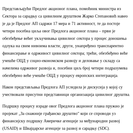
Представљајући Предлог акционог плана, помоћник министра из
Сектора за сарадњу са цивилним друштвом Жарко Степановић навео
је да је Предлог АП садржи 17 мера и 71 активност, те да постоје
четири посебна циља овог Предлога акционог плана – први је
обезбеђење већег укључивања цивилног сектора у процес доношења
одлука на свим нивоима власти; други, унапређено транспарентно
финансирање и одрживост цивилног сектора; трећи, обезбеђено веће
учешће ОЦД у социо-економском развоју и деловање у складу са
начелима одрживог развоја и, посебни циљ број четири подразумева
обезбеђено веће учешће ОЦД у процесу европских интеграција.
Након представљања Предлога АП уследила је дискусија у којој су
учествовали присутни представници организација цивилног друштва.
Подршку процесу израде овог Предлога акционог плана пружио је
пројекат „За снажније грађанско друштво“ који се спроводи уз
финансијску подршку Америчке агенције за међународни развој
(USAID) и Швајцарске агенције за развој и сарадњу (SDC).