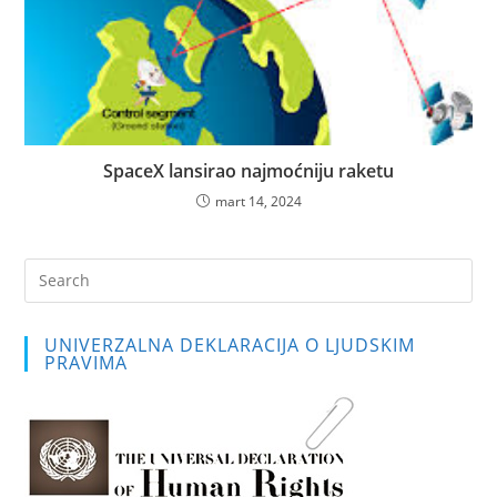
SpaceX lansirao najmoćniju raketu
mart 14, 2024
Pre
Es
to
UNIVERZALNA DEKLARACIJA O LJUDSKIM
clo
PRAVIMA
the
sea
pan