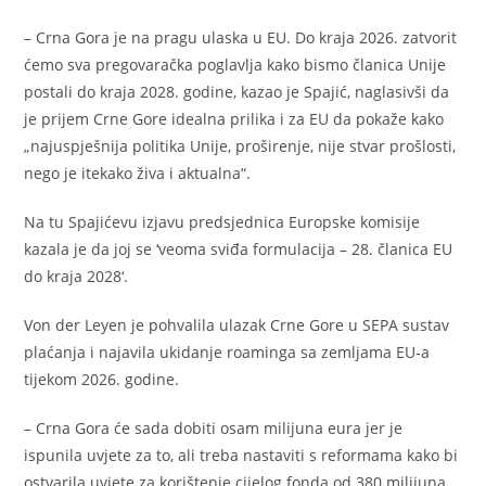
– Crna Gora je na pragu ulaska u EU. Do kraja 2026. zatvorit
ćemo sva pregovaračka poglavlja kako bismo članica Unije
postali do kraja 2028. godine, kazao je Spajić, naglasivši da
je prijem Crne Gore idealna prilika i za EU da pokaže kako
„najuspješnija politika Unije, proširenje, nije stvar prošlosti,
nego je itekako živa i aktualna“.
Na tu Spajićevu izjavu predsjednica Europske komisije
kazala je da joj se ‘veoma sviđa formulacija – 28. članica EU
do kraja 2028‘.
Von der Leyen je pohvalila ulazak Crne Gore u SEPA sustav
plaćanja i najavila ukidanje roaminga sa zemljama EU-a
tijekom 2026. godine.
– Crna Gora će sada dobiti osam milijuna eura jer je
ispunila uvjete za to, ali treba nastaviti s reformama kako bi
ostvarila uvjete za korištenje cijelog fonda od 380 milijuna