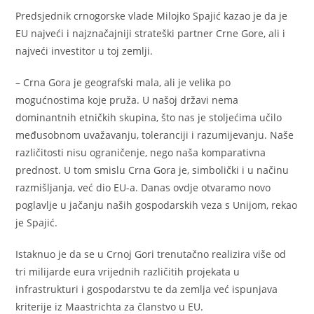
Predsjednik crnogorske vlade Milojko Spajić kazao je da je
EU najveći i najznačajniji strateški partner Crne Gore, ali i
najveći investitor u toj zemlji.
– Crna Gora je geografski mala, ali je velika po
mogućnostima koje pruža. U našoj državi nema
dominantnih etničkih skupina, što nas je stoljećima učilo
međusobnom uvažavanju, toleranciji i razumijevanju. Naše
različitosti nisu ograničenje, nego naša komparativna
prednost. U tom smislu Crna Gora je, simbolički i u načinu
razmišljanja, već dio EU-a. Danas ovdje otvaramo novo
poglavlje u jačanju naših gospodarskih veza s Unijom, rekao
je Spajić.
Istaknuo je da se u Crnoj Gori trenutačno realizira više od
tri milijarde eura vrijednih različitih projekata u
infrastrukturi i gospodarstvu te da zemlja već ispunjava
kriterije iz Maastrichta za članstvo u EU.