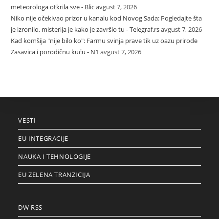
meteorologa otkrila sve - Blic
avgust 7, 2026
Niko nije očekivao prizor u kanalu kod Novog Sada: Pogledajte šta
je izronilo, misterija je kako je završio tu - Telegraf.rs
avgust 7, 2026
Kad komšija "nije bilo ko": Farmu svinja prave tik uz oazu prirode
Zasavica i porodičnu kuću - N1
avgust 7, 2026
VESTI
EU INTEGRACIJE
NAUKA I TEHNOLOGIJE
EU ZELENA TRANZICIJA
DW RSS