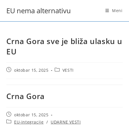
Skip
EU nema alternativu
to
Meni
content
Crna Gora sve je bliža ulasku u
EU
Post
Post
oktobar 15, 2025
VESTI
published:
category:
Crna Gora
Post
oktobar 15, 2025
published:
Post
EU-integracije
/
UDARNE VESTI
category: