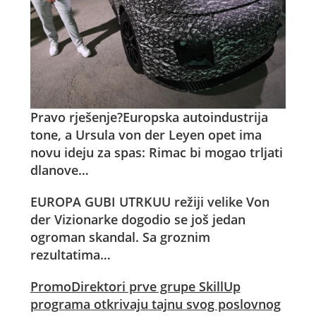
Pravo rješenje?
Europska autoindustrija
tone, a Ursula von der Leyen opet ima
novu ideju za spas: Rimac bi mogao trljati
dlanove…
EUROPA GUBI UTRKU
U režiji velike Von
der Vizionarke dogodio se još jedan
ogroman skandal. Sa groznim
rezultatima…
Promo
Direktori prve grupe SkillUp
programa otkrivaju tajnu svog poslovnog