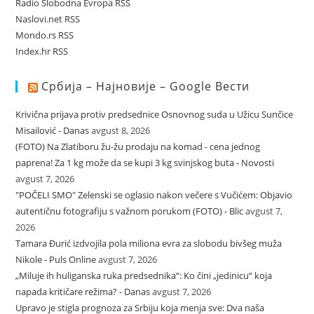
Radio Slobodna Evropa RSS
Naslovi.net RSS
Mondo.rs RSS
Index.hr RSS
Србија – Најновије – Google Вести
Krivična prijava protiv predsednice Osnovnog suda u Užicu Sunčice
Misailović - Danas
avgust 8, 2026
(FOTO) Na Zlatiboru žu-žu prodaju na komad - cena jednog
paprena! Za 1 kg može da se kupi 3 kg svinjskog buta - Novosti
avgust 7, 2026
"POČELI SMO" Zelenski se oglasio nakon večere s Vučićem: Objavio
autentičnu fotografiju s važnom porukom (FOTO) - Blic
avgust 7,
2026
Tamara Đurić izdvojila pola miliona evra za slobodu bivšeg muža
Nikole - Puls Online
avgust 7, 2026
„Miluje ih huliganska ruka predsednika“: Ko čini „jedinicu“ koja
napada kritičare režima? - Danas
avgust 7, 2026
Upravo je stigla prognoza za Srbiju koja menja sve: Dva naša