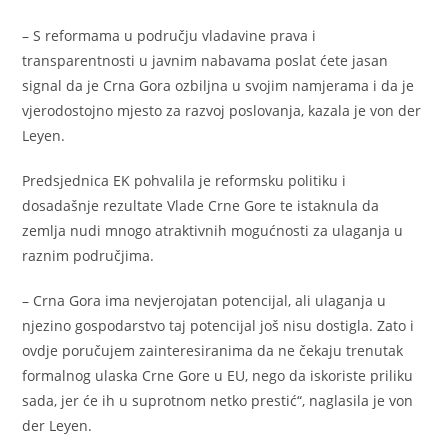
– S reformama u području vladavine prava i
transparentnosti u javnim nabavama poslat ćete jasan
signal da je Crna Gora ozbiljna u svojim namjerama i da je
vjerodostojno mjesto za razvoj poslovanja, kazala je von der
Leyen.
Predsjednica EK pohvalila je reformsku politiku i
dosadašnje rezultate Vlade Crne Gore te istaknula da
zemlja nudi mnogo atraktivnih mogućnosti za ulaganja u
raznim područjima.
– Crna Gora ima nevjerojatan potencijal, ali ulaganja u
njezino gospodarstvo taj potencijal još nisu dostigla. Zato i
ovdje poručujem zainteresiranima da ne čekaju trenutak
formalnog ulaska Crne Gore u EU, nego da iskoriste priliku
sada, jer će ih u suprotnom netko prestić“, naglasila je von
der Leyen.