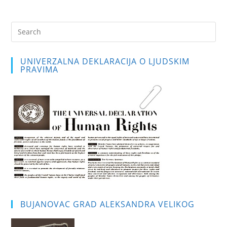
Pre
Es
to
UNIVERZALNA DEKLARACIJA O LJUDSKIM
clo
PRAVIMA
the
sea
pan
BUJANOVAC GRAD ALEKSANDRA VELIKOG