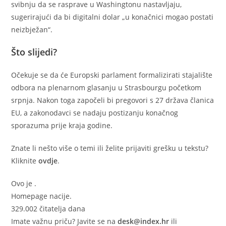
svibnju da se rasprave u Washingtonu nastavljaju,
sugerirajući da bi digitalni dolar „u konačnici mogao postati
neizbježan“.
Što slijedi?
Očekuje se da će Europski parlament formalizirati stajalište
odbora na plenarnom glasanju u Strasbourgu početkom
srpnja. Nakon toga započeli bi pregovori s 27 država članica
EU, a zakonodavci se nadaju postizanju konačnog
sporazuma prije kraja godine.
Znate li nešto više o temi ili želite prijaviti grešku u tekstu?
Kliknite
ovdje
.
Ovo je
.
Homepage nacije.
329.002 čitatelja dana
Imate važnu priču? Javite se na
desk@index.hr
ili