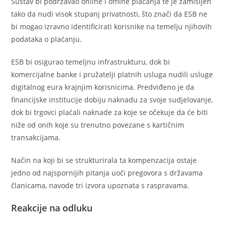
Sustav bi podržavao online i offline plaćanja te je zamišljen
tako da nudi visok stupanj privatnosti, što znači da ESB ne
bi mogao izravno identificirati korisnike na temelju njihovih
podataka o plaćanju.
ESB bi osigurao temeljnu infrastrukturu, dok bi
komercijalne banke i pružatelji platnih usluga nudili usluge
digitalnog eura krajnjim korisnicima. Predviđeno je da
financijske institucije dobiju naknadu za svoje sudjelovanje,
dok bi trgovci plaćali naknade za koje se očekuje da će biti
niže od onih koje su trenutno povezane s kartičnim
transakcijama.
Način na koji bi se strukturirala ta kompenzacija ostaje
jedno od najspornijih pitanja uoči pregovora s državama
članicama, navode tri izvora upoznata s raspravama.
Reakcije na odluku