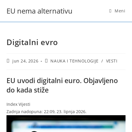
Skip
EU nema alternativu
to
Meni
content
Digitalni evro
Post
Post
jun 24, 2026
NAUKA I TEHNOLOGIJE
/
VESTI
published:
category:
EU uvodi digitalni euro. Objavljeno
do kada stiže
Index Vijesti
Zadnja nadopuna: 22:09, 23. lipnja 2026.