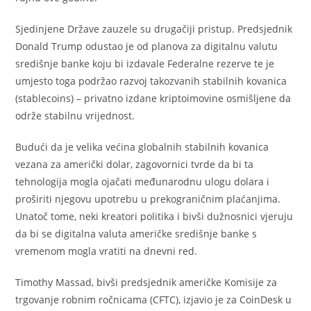
Sjedinjene Države zauzele su drugačiji pristup. Predsjednik
Donald Trump odustao je od planova za digitalnu valutu
središnje banke koju bi izdavale Federalne rezerve te je
umjesto toga podržao razvoj takozvanih stabilnih kovanica
(stablecoins) – privatno izdane kriptoimovine osmišljene da
održe stabilnu vrijednost.
Budući da je velika većina globalnih stabilnih kovanica
vezana za američki dolar, zagovornici tvrde da bi ta
tehnologija mogla ojačati međunarodnu ulogu dolara i
proširiti njegovu upotrebu u prekograničnim plaćanjima.
Unatoč tome, neki kreatori politika i bivši dužnosnici vjeruju
da bi se digitalna valuta američke središnje banke s
vremenom mogla vratiti na dnevni red.
Timothy Massad, bivši predsjednik američke Komisije za
trgovanje robnim ročnicama (CFTC), izjavio je za CoinDesk u