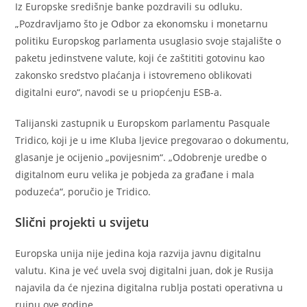
Iz Europske središnje banke pozdravili su odluku.
„Pozdravljamo što je Odbor za ekonomsku i monetarnu
politiku Europskog parlamenta usuglasio svoje stajalište o
paketu jedinstvene valute, koji će zaštititi gotovinu kao
zakonsko sredstvo plaćanja i istovremeno oblikovati
digitalni euro“, navodi se u priopćenju ESB-a.
Talijanski zastupnik u Europskom parlamentu Pasquale
Tridico, koji je u ime Kluba ljevice pregovarao o dokumentu,
glasanje je ocijenio „povijesnim“. „Odobrenje uredbe o
digitalnom euru velika je pobjeda za građane i mala
poduzeća“, poručio je Tridico.
Slični projekti u svijetu
Europska unija nije jedina koja razvija javnu digitalnu
valutu. Kina je već uvela svoj digitalni juan, dok je Rusija
najavila da će njezina digitalna rublja postati operativna u
rujnu ove godine.