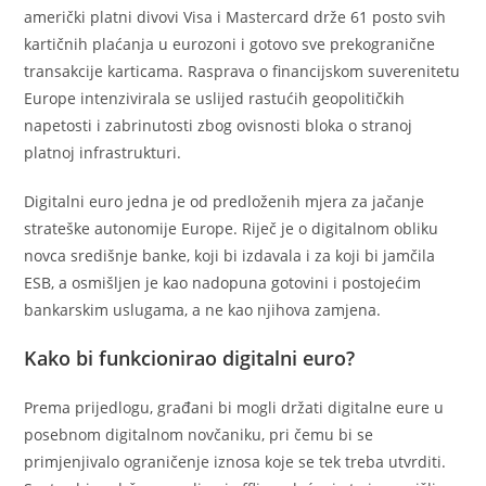
američki platni divovi Visa i Mastercard drže 61 posto svih
kartičnih plaćanja u eurozoni i gotovo sve prekogranične
transakcije karticama. Rasprava o financijskom suverenitetu
Europe intenzivirala se uslijed rastućih geopolitičkih
napetosti i zabrinutosti zbog ovisnosti bloka o stranoj
platnoj infrastrukturi.
Digitalni euro jedna je od predloženih mjera za jačanje
strateške autonomije Europe. Riječ je o digitalnom obliku
novca središnje banke, koji bi izdavala i za koji bi jamčila
ESB, a osmišljen je kao nadopuna gotovini i postojećim
bankarskim uslugama, a ne kao njihova zamjena.
Kako bi funkcionirao digitalni euro?
Prema prijedlogu, građani bi mogli držati digitalne eure u
posebnom digitalnom novčaniku, pri čemu bi se
primjenjivalo ograničenje iznosa koje se tek treba utvrditi.