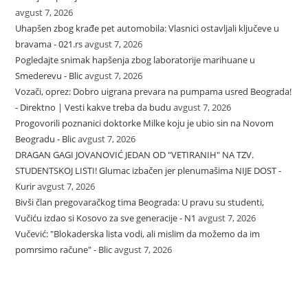
avgust 7, 2026
Uhapšen zbog krađe pet automobila: Vlasnici ostavljali ključeve u
bravama - 021.rs
avgust 7, 2026
Pogledajte snimak hapšenja zbog laboratorije marihuane u
Smederevu - Blic
avgust 7, 2026
Vozači, oprez: Dobro uigrana prevara na pumpama usred Beograda!
- Direktno | Vesti kakve treba da budu
avgust 7, 2026
Progovorili poznanici doktorke Milke koju je ubio sin na Novom
Beogradu - Blic
avgust 7, 2026
DRAGAN GAGI JOVANOVIĆ JEDAN OD "VETIRANIH" NA TZV.
STUDENTSKOJ LISTI! Glumac izbačen jer plenumašima NIJE DOST -
Kurir
avgust 7, 2026
Bivši član pregovaračkog tima Beograda: U pravu su studenti,
Vučiću izdao si Kosovo za sve generacije - N1
avgust 7, 2026
Vučević: "Blokaderska lista vodi, ali mislim da možemo da im
pomrsimo račune" - Blic
avgust 7, 2026