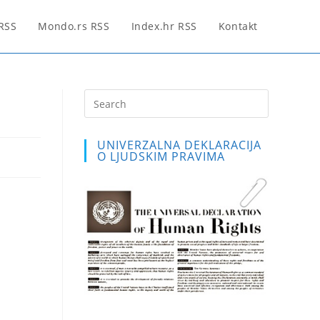
 RSS
Mondo.rs RSS
Index.hr RSS
Kontakt
Press
Escape
to
UNIVERZALNA DEKLARACIJA
close
O LJUDSKIM PRAVIMA
the
search
panel.