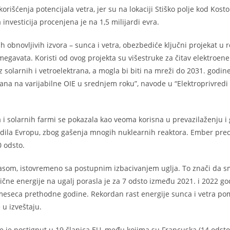
išćenja potencijala vetra, jer su na lokaciji Stiško polje kod Kosto
nvesticija procenjena je na 1,5 milijardi evra.
obnovljivih izvora – sunca i vetra, obezbediće ključni projekat u re
megavata. Koristi od ovog projekta su višestruke za čitav elektroene
 solarnih i vetroelektrana, a mogla bi biti na mreži do 2031. godine
a na varijabilne OIE u srednjem roku”, navode u “Elektroprivredi 
a i solarnih farmi se pokazala kao veoma korisna u prevazilaženju i
ogodila Evropu, zbog gašenja mnogih nuklearnih reaktora. Ember pre
0 odsto.
gasom, istovremeno sa postupnim izbacivanjem uglja. To znači da 
ične energije na ugalj porasla je za 7 odsto između 2021. i 2022 god
i meseca prethodne godine. Rekordan rast energije sunca i vetra po
 u izveštaju.
e je postignut u 19 članica EU, među kojima su Francuska (14 odsto),