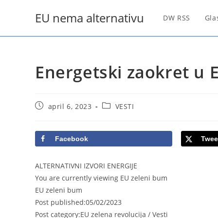
Skip
EU nema alternativu
to
DW RSS
Gla
content
Energetski zaokret u 
Post
Post
april 6, 2023
VESTI
published:
category:
Facebook
Twee
ALTERNATIVNI IZVORI ENERGIJE
You are currently viewing EU zeleni bum
EU zeleni bum
Post published:05/02/2023
Post category:EU zelena revolucija / Vesti