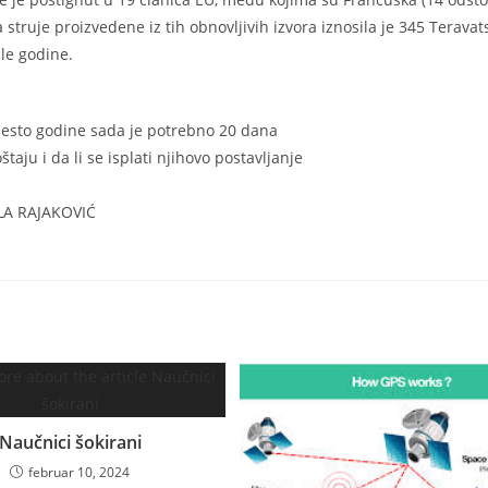
a struje proizvedene iz tih obnovljivih izvora iznosila je 345 Teravats
šle godine.
mesto godine sada je potrebno 20 dana
aju i da li se isplati njihovo postavljanje
LA RAJAKOVIĆ
Naučnici šokirani
februar 10, 2024