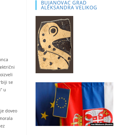
BUJANOVAC GRAD
ALEKSANDRA VELIKOG
sunca
ektrični
oizveli
biji se
” u
 je doveo
 morala
bez