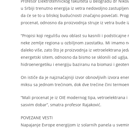
Profesor Elektrotehničkog fakulteta u Beogradu dr Nikol
u Srbiji trenutno energija iz vetra nedovoljno zastuplje
da će se to u bliskoj budućnosti značajno povećati. Prog
procenat, odnosno da proizvodnja struje iz vetra bude i
“Propisi koji regulišu ovu oblast su kasnili i podsticaj
neke zemlje regiona u ozbiljnom zaostatku. Mi imamo n
daleko više, zato što je proizvodnja iz vetroelektrana 
energetski sitem, odnosno da bismo se sklonili od uglja,
hidroenergetiku i energiju baziranu na biomasi i geoter
On ističe da je najznačajniji izvor obnovljivih izvora 
miksu sa jednom trećinom, dok dve trećine čini termoen
“Mali procenat je iz OIE modernog tipa, vetroelektrana i s
sasvim dobar”, smatra profesor Rajaković.
POVEZANE VESTI
Napajanje Evrope energijom iz solarnih panela u svemiru