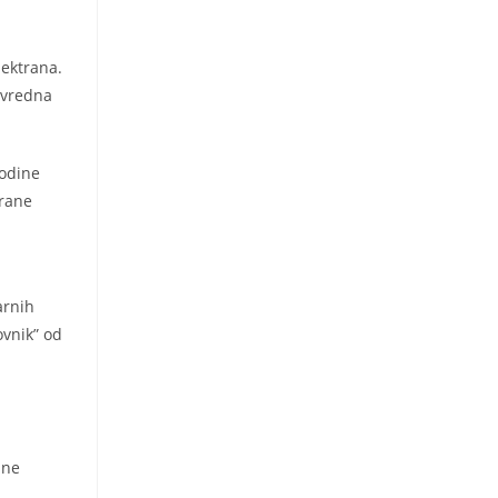
lektrana.
 vredna
godine
trane
arnih
ovnik” od
ane