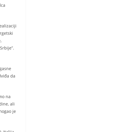
lca
alizaciji
rgetski
,
Srbije”.
 gasne
dviđa da
smo na
ine, ali
mogao je
 Italija