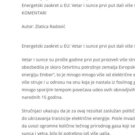
Energetski zaokret u EU: Vetar i sunce prvi put dali više 
KOMENTARI
Autor: Zlatica Radović
Energetski zaokret u EU: Vetar i sunce prvi put dali više 
Vetar i sunce su prošle godine prvi put proizveli više st
obezbedila je skoro četvrtinu potrošnje zemalja Evropsk
energiju Ember”, to je mnogo mnogo više od električne en
više struje i u odnosu na onu koja je nastala iz fosilnog
mnogo sporijim tempom povećava udeo ovih obnovljivih vrs
narednih 15 godina.
Stručnjaci ukazuju da je za ovaj rezultat zaslužan politi
do ubrzavanja tranzicije električne energije. Posle inva
da uvozi ogromne količine tečnog prirodnog gasa koji se
sunca i vetra, bilo bi potrebno još više uglja.