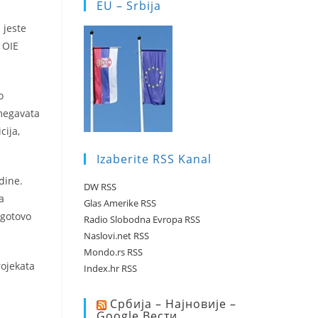
EU – Srbija
 jeste
 OIE
o
 megavata
cija,
Izaberite RSS Kanal
dine.
DW RSS
a
Glas Amerike RSS
 gotovo
Radio Slobodna Evropa RSS
Naslovi.net RSS
Mondo.rs RSS
rojekata
Index.hr RSS
Србија – Најновије –
Google Вести