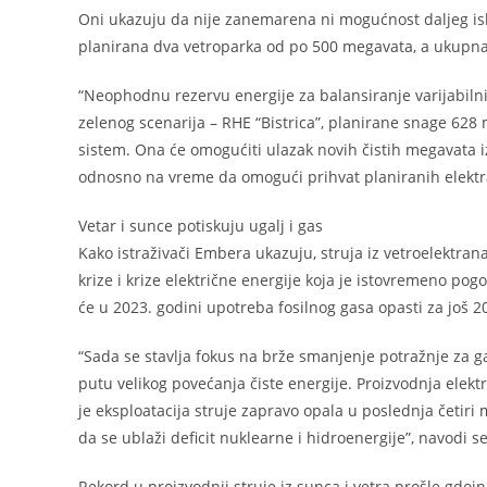
Oni ukazuju da nije zanemarena ni mogućnost daljeg iskor
planirana dva vetroparka od po 500 megavata, a ukupna i
“Neophodnu rezervu energije za balansiranje varijabilnih 
zelenog scenarija – RHE “Bistrica”, planirane snage 628 
sistem. Ona će omogućiti ulazak novih čistih megavata iz
odnosno na vreme da omogući prihvat planiranih elektran
Vetar i sunce potiskuju ugalj i gas
Kako istraživači Embera ukazuju, struja iz vetroelektran
krize i krize električne energije koja je istovremeno p
će u 2023. godini upotreba fosilnog gasa opasti za još 2
“Sada se stavlja fokus na brže smanjenje potražnje za 
putu velikog povećanja čiste energije. Proizvodnja elektr
je eksploatacija struje zapravo opala u poslednja četir
da se ublaži deficit nuklearne i hidroenergije”, navodi se
Rekord u proizvodnji struje iz sunca i vetra prošle gdoin