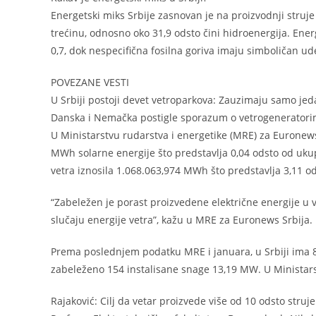
Energetski miks Srbije zasnovan je na proizvodnji struje 
trećinu, odnosno oko 31,9 odsto čini hidroenergija. Energ
0,7, dok nespecifična fosilna goriva imaju simboličan ud
POVEZANE VESTI
U Srbiji postoji devet vetroparkova: Zauzimaju samo jedan
Danska i Nemačka postigle sporazum o vetrogenerator
U Ministarstvu rudarstva i energetike (MRE) za Euronews
MWh solarne energije što predstavlja 0,04 odsto od ukup
vetra iznosila 1.068.063,974 MWh što predstavlja 3,11 
“Zabeležen je porast proizvedene električne energije u
slučaju energije vetra”, kažu u MRE za Euronews Srbija.
Prema poslednjem podatku MRE i januara, u Srbiji ima 8
zabeleženo 154 instalisane snage 13,19 MW. U Ministars
Rajaković: Cilj da vetar proizvede više od 10 odsto struje