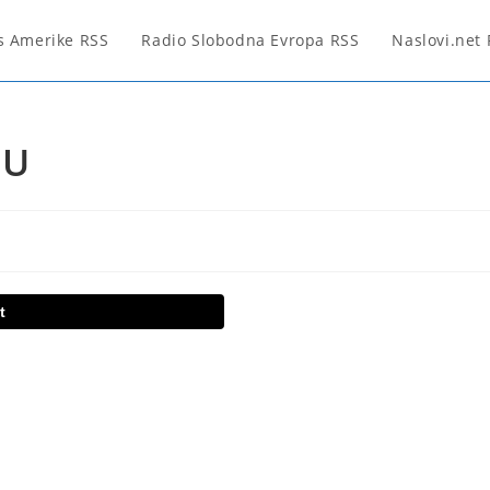
s Amerike RSS
Radio Slobodna Evropa RSS
Naslovi.net
EU
t