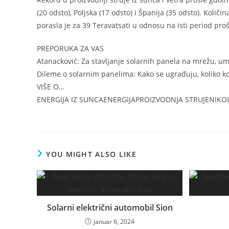
(20 odsto), Poljska (17 odsto) i Španija (35 odsto). Količin
porasla je za 39 Teravatsati u odnosu na isti period pro
PREPORUKA ZA VAS
Atanacković: Za stavljanje solarnih panela na mrežu, u
Dileme o solarnim panelima: Kako se ugrađuju, koliko košt
VIŠE O…
ENERGIJA IZ SUNCAENERGIJAPROIZVODNJA STRUJENIKO
YOU MIGHT ALSO LIKE
Solarni električni automobil Sion
januar 6, 2024