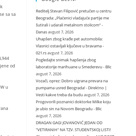
ok
Reditelj Stevan Filipović pretučen u centru
se sa sa
Beograda: „Plaćenici vladajuće partije me
šutirali i udarali metalnom stolicom“ -
Danas
avgust 7, 2026
Uhapšen zbog krađe pet automobila:
Vlasnici ostavljali ključeve u bravama -
021.rs
avgust 7, 2026
4,944
Pogledajte snimak hapšenja zbog
ijene od
laboratorije marihuane u Smederevu - Blic
avgust 7, 2026
Vozači, oprez: Dobro uigrana prevara na
MW u
pumpama usred Beograda! - Direktno |
Vesti kakve treba da budu
avgust 7, 2026
Progovorili poznanici doktorke Milke koju
rana
je ubio sin na Novom Beogradu - Blic
avgust 7, 2026
DRAGAN GAGI JOVANOVIĆ JEDAN OD
"VETIRANIH" NA TZV. STUDENTSKOJ LISTI!