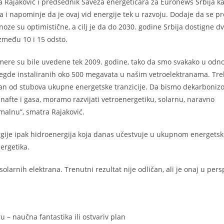
a Rajaković i predsednik Saveza energetičara za Euronews Srbija ka
na i napominje da je ovaj vid energije tek u razvoju. Dodaje da se p
noze su optimistične, a cilj je da do 2030. godine Srbija dostigne d
zmeđu 10 i 15 odsto.
ne mere su bile uvedene tek 2009. godine, tako da smo svakako u odn
egde instaliranih oko 500 megavata u našim vetroelektranama. Tre
jedan od stubova ukupne energetske tranzicije. Da bismo dekarbonizo
 nafte i gasa, moramo razvijati vetroenergetiku, solarnu, naravno
malnu”, smatra Rajaković.
energije ipak hidroenergija koja danas učestvuje u ukupnom energets
ergetika.
olarnih elektrana. Trenutni rezultat nije odličan, ali je onaj u pers
 – naučna fantastika ili ostvariv plan