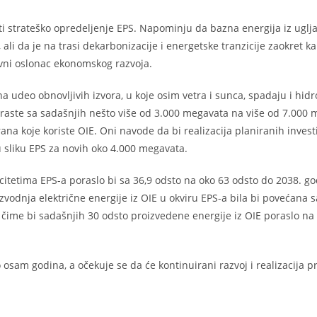
ti strateško opredeljenje EPS. Napominju da bazna energija iz uglja
ali da je na trasi dekarbonizacije i energetske tranzicije zaokret ka
avni oslonac ekonomskog razvoja.
a udeo obnovljivih izvora, u koje osim vetra i sunca, spadaju i hidr
oraste sa sadašnjih nešto više od 3.000 megavata na više od 7.000
ana koje koriste OIE. Oni navode da bi realizacija planiranih investi
u sliku EPS za novih oko 4.000 megavata.
itetima EPS-a poraslo bi sa 36,9 odsto na oko 63 odsto do 2038. go
zvodnja električne energije iz OIE u okviru EPS-a bila bi povećana s
, čime bi sadašnjih 30 odsto proizvedene energije iz OIE poraslo na
osam godina, a očekuje se da će kontinuirani razvoj i realizacija p