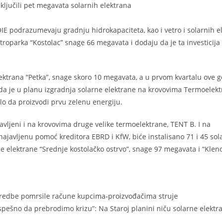
ključili pet megavata solarnih elektrana
 OIE podrazumevaju gradnju hidrokapaciteta, kao i vetro i solarnih e
troparka “Kostolac” snage 66 megavata i dodaju da je ta investicija
ektrana “Petka”, snage skoro 10 megavata, a u prvom kvartalu ove 
 da je u planu izgradnja solarne elektrane na krovovima Termoelek
alo da proizvodi prvu zelenu energiju.
avljeni i na krovovima druge velike termoelektrane, TENT B. I na
najavljenu pomoć kreditora EBRD i KfW, biće instalisano 71 i 45 sol
 elektrane “Srednje kostolačko ostrvo”, snage 97 megavata i “Klen
uredbe pomrsile račune kupcima-proizvođačima struje
ešno da prebrodimo krizu”: Na Staroj planini niču solarne elektr