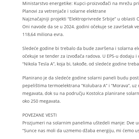
Ministarstvo energetike: Kupci-proizvođači na mrežu pri
Planovi za vetrenjače i solarne elektrane
Najznačajniji projekti “Elektroprivrede Srbije” u oblasti
Oni navode da se u 2024. godini očekuje se završetak ve
118,64 miliona evra.
Sledeće godine bi trebalo da bude završena i solarna el
očekuje se tender za izvođača radova. U EPS-u dodaju i
“Nikola Tesla A”, koja bi, takođe, od sledeće godine treb
Planirano je da sledeće godine solarni paneli budu post
pepelištima termoelektrana “Kolubara A” i “Morava”, uz 
megavata, dok su na području Kostolca planirane solarne
oko 250 megavata.
POVEZANE VESTI
Prozjumeri na solarnim panelima uštedeli manje: Dve 
“Sunce nas moli da uzmemo džaba energiju, mi ćemo usp