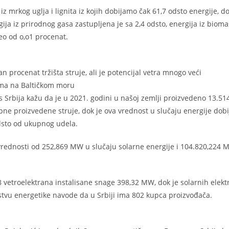
iz mrkog uglja i lignita iz kojih dobijamo čak 61,7 odsto energije, d
ija iz prirodnog gasa zastupljena je sa 2,4 odsto, energija iz bioma
eo od o,o1 procenat.
 procenat tržišta struje, ali je potencijal vetra mnogo veći
ima na Baltičkom moru
 Srbija kažu da je u 2021. godini u našoj zemlji proizvedeno 13.51
ne proizvedene struje, dok je ova vrednost u slučaju energije dob
odsto od ukupnog udela.
 vrednosti od 252,869 MW u slučaju solarne energije i 104.820,224 
 vetroelektrana instalisane snage 398,32 MW, dok je solarnih elekt
tvu energetike navode da u Srbiji ima 802 kupca proizvođača.