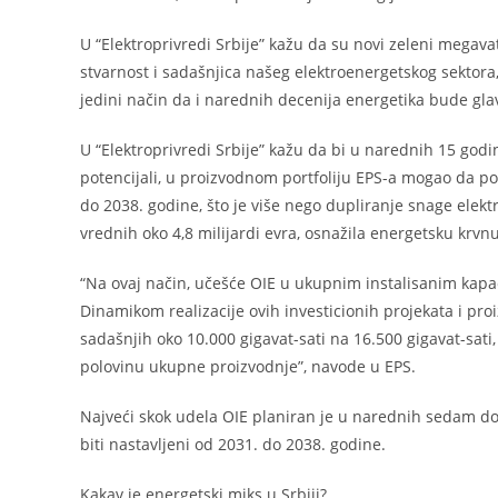
U “Elektroprivredi Srbije” kažu da su novi zeleni megava
stvarnost i sadašnjica našeg elektroenergetskog sektora, 
jedini način da i narednih decenija energetika bude gl
U “Elektroprivredi Srbije” kažu da bi u narednih 15 godin
potencijali, u proizvodnom portfoliju EPS-a mogao da p
do 2038. godine, što je više nego dupliranje snage elektr
vrednih oko 4,8 milijardi evra, osnažila energetsku krvn
“Na ovaj način, učešće OIE u ukupnim instalisanim kapac
Dinamikom realizacije ovih investicionih projekata i proi
sadašnjih oko 10.000 gigavat-sati na 16.500 gigavat-sati
polovinu ukupne proizvodnje”, navode u EPS.
Najveći skok udela OIE planiran je u narednih sedam do 
biti nastavljeni od 2031. do 2038. godine.
Kakav je energetski miks u Srbiji?