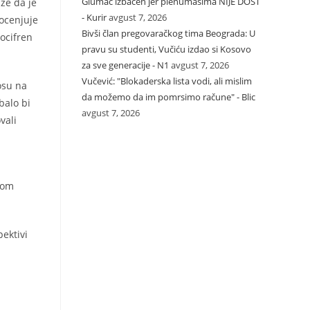
Glumac izbačen jer plenumašima NIJE DOST
že da je
- Kurir
avgust 7, 2026
rocenjuje
Bivši član pregovaračkog tima Beograda: U
vocifren
pravu su studenti, Vučiću izdao si Kosovo
za sve generacije - N1
avgust 7, 2026
Vučević: "Blokaderska lista vodi, ali mislim
osu na
da možemo da im pomrsimo račune" - Blic
balo bi
avgust 7, 2026
vali
kom
pektivi