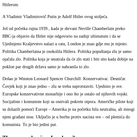
Hitlerom.
A Vladimir Vladimirovič Putin je Adolf Hitler ovog stoljeća.
Još od početka rujna 1939., kada je shrvani Neville Chamberlain preko
BBC-ja objavio da Hitler nije odgovorio na zadnji ultimatum i da se
Ujedinjeno Kraljevstvo nalazi u ratu, London je znao gdje mu je mjesto.
Politika Chamberlaina je osokolila Hitlera. Politika popuštanja zlu je samo
ojačala zlo. Politika koja je smatrala da će zlo stati i biti sito kada dobije na
poklon par drugih država samo je nahranila to zlo.
Došao je Winston Leonard Spencer Churchill. Konzervativac. Desničar.
Čovjek koji je znao jedno – zlu se treba suprotstaviti. Ujedinio je sve.
Europske konzervativne monarhije i ono što je ostalo od njihovih vojski.
Socijaliste i komuniste koji su osnivali pokrete otpora. Američke pilote koji
su dolazili pomoći Europi – Amerika je na početku bila neutralna, ali mnogi
njeni građani nisu. Uključio je u borbu protiv nacista sve – od plemića do
komunista. To je bio jedini put.