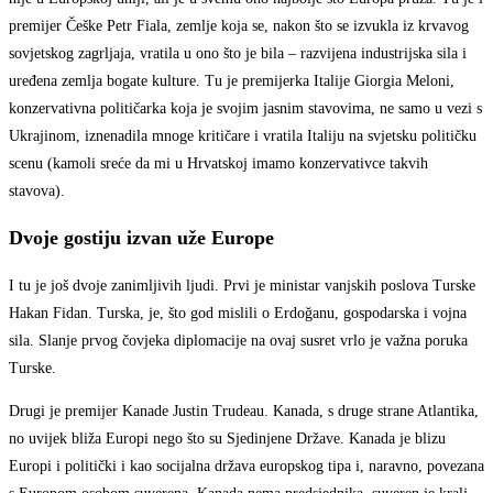
premijer Češke Petr Fiala, zemlje koja se, nakon što se izvukla iz krvavog
sovjetskog zagrljaja, vratila u ono što je bila – razvijena industrijska sila i
uređena zemlja bogate kulture. Tu je premijerka Italije Giorgia Meloni,
konzervativna političarka koja je svojim jasnim stavovima, ne samo u vezi s
Ukrajinom, iznenadila mnoge kritičare i vratila Italiju na svjetsku političku
scenu (kamoli sreće da mi u Hrvatskoj imamo konzervativce takvih
stavova).
Dvoje gostiju izvan uže Europe
I tu je još dvoje zanimljivih ljudi. Prvi je ministar vanjskih poslova Turske
Hakan Fidan. Turska, je, što god mislili o Erdoğanu, gospodarska i vojna
sila. Slanje prvog čovjeka diplomacije na ovaj susret vrlo je važna poruka
Turske.
Drugi je premijer Kanade Justin Trudeau. Kanada, s druge strane Atlantika,
no uvijek bliža Europi nego što su Sjedinjene Države. Kanada je blizu
Europi i politički i kao socijalna država europskog tipa i, naravno, povezana