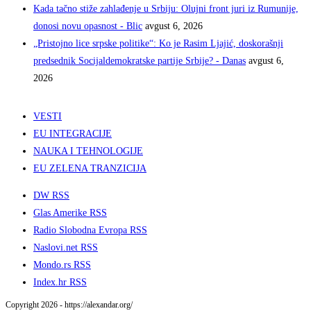
Kada tačno stiže zahlađenje u Srbiju: Olujni front juri iz Rumunije,
donosi novu opasnost - Blic
avgust 6, 2026
„Pristojno lice srpske politike“: Ko je Rasim Ljajić, doskorašnji
predsednik Socijaldemokratske partije Srbije? - Danas
avgust 6,
2026
VESTI
EU INTEGRACIJE
NAUKA I TEHNOLOGIJE
EU ZELENA TRANZICIJA
DW RSS
Glas Amerike RSS
Radio Slobodna Evropa RSS
Naslovi.net RSS
Mondo.rs RSS
Index.hr RSS
Copyright 2026 - https://alexandar.org/