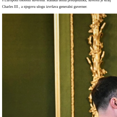
s Europom osobom suverena. Kanada nema predsjednika, suveren je kralj
Charles III., a njegovu ulogu izvršava generalni guverner.