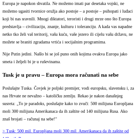
Europa je napokon shvatila. Ne možemo imati par desetaka vojski, ne
možemo ugasiti tvornice oružja ako postoje – a postoje – psihopati i luđaci
koji bi nas sravnili. Mnogi diktatori, teroristi i drugi mrze ono što Europa
predstavlja – civilizaciju, znanje, kulturu i toleranciju. A kada vas napadne
netko tko želi vaš teritorij, vašu kuću, vaše jezero ili cijelu vašu državu, ne
možete se braniti zgradama vrtića i socijalnim programima.
Nije Putin jedini. Našlo bi se još puno onih kojima ovakva Europa jako
smeta i željeli bi je u ruševinama.
Tusk je u pravu – Europa mora računati na sebe
Poslušajte Tuska. Čovjek je poljski premijer, vodi europsku, slavensku i, za
nas Hrvate ne nevažno – katoličku zemlju. Rekao je nakon današnjeg
susreta: „To je paradoks, poslušajte kako to zvuči: 500 milijuna Europljana
moli 300 milijuna Amerikanaca da ih zaštite od 140 milijuna Rusa. Ako
znaš brojati – računaj na sebe!“
> Tusk: 500 mil. Europljana moli 300 mil. Amerikanaca da ih zaštite od