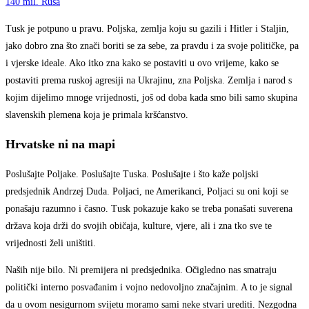
140 mil. Rusa
Tusk je potpuno u pravu. Poljska, zemlja koju su gazili i Hitler i Staljin,
jako dobro zna što znači boriti se za sebe, za pravdu i za svoje političke, pa
i vjerske ideale. Ako itko zna kako se postaviti u ovo vrijeme, kako se
postaviti prema ruskoj agresiji na Ukrajinu, zna Poljska. Zemlja i narod s
kojim dijelimo mnoge vrijednosti, još od doba kada smo bili samo skupina
slavenskih plemena koja je primala kršćanstvo.
Hrvatske ni na mapi
Poslušajte Poljake. Poslušajte Tuska. Poslušajte i što kaže poljski
predsjednik Andrzej Duda. Poljaci, ne Amerikanci, Poljaci su oni koji se
ponašaju razumno i časno. Tusk pokazuje kako se treba ponašati suverena
država koja drži do svojih običaja, kulture, vjere, ali i zna tko sve te
vrijednosti želi uništiti.
Naših nije bilo. Ni premijera ni predsjednika. Očigledno nas smatraju
politički interno posvađanim i vojno nedovoljno značajnim. A to je signal
da u ovom nesigurnom svijetu moramo sami neke stvari urediti. Nezgodna