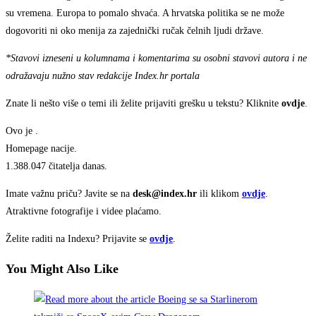
su vremena. Europa to pomalo shvaća. A hrvatska politika se ne može
dogovoriti ni oko menija za zajednički ručak čelnih ljudi države.
*Stavovi izneseni u kolumnama i komentarima su osobni stavovi autora i ne
odražavaju nužno stav redakcije Index.hr portala
Znate li nešto više o temi ili želite prijaviti grešku u tekstu? Kliknite
ovdje
.
Ovo je
.
Homepage nacije.
1.388.047 čitatelja danas.
Imate važnu priču? Javite se na
desk@index.hr
ili klikom
ovdje
.
Atraktivne fotografije i videe plaćamo.
Želite raditi na Indexu? Prijavite se
ovdje
.
You Might Also Like