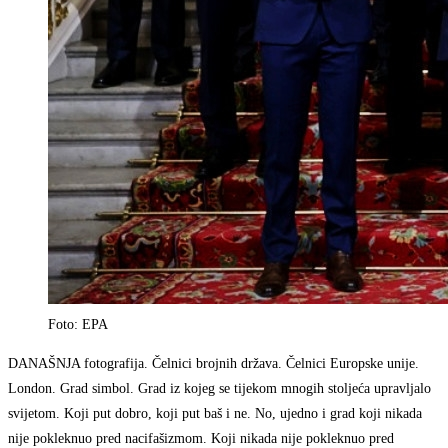
Foto: EPA
DANAŠNJA fotografija. Čelnici brojnih država. Čelnici Europske unije.
London. Grad simbol. Grad iz kojeg se tijekom mnogih stoljeća upravljalo
svijetom. Koji put dobro, koji put baš i ne. No, ujedno i grad koji nikada
nije pokleknuo pred nacifašizmom. Koji nikada nije pokleknuo pred