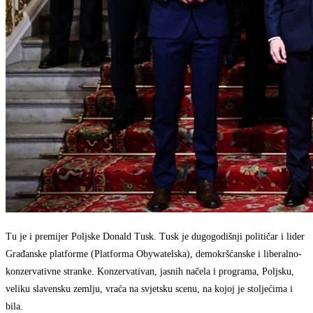
Tu je i premijer Poljske Donald Tusk. Tusk je dugogodišnji političar i lider
Građanske platforme (Platforma Obywatelska), demokršćanske i liberalno-
konzervativne stranke. Konzervativan, jasnih načela i programa, Poljsku,
veliku slavensku zemlju, vraća na svjetsku scenu, na kojoj je stoljećima i
bila.