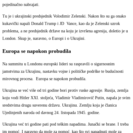
pojedinačno nabrajati.
Tu je i ukrajinski predsjednik Volodimir Zelenski. Nakon što su ga onako
kukavički napali Donald Trump i JD Vance, kao da je Zelenski uzrok
problema, a ne predsjednik države na koju je izvršena agresija, doletio je u
London. Skup je, naravno, o Europi i o Ukrajini.
Europa se napokon probudila
Na summitu u Londonu europski lideri su raspravili o sigurnosnim
jamstvima za Ukrajinu, nastavku vojne i političke podrške te budućnosti
mirovnog procesa. Europa se napokon probudila.
Ukrajina se već više od tri godine bori protiv ruske agresije. Rusija, zemlja
koju vodi Hitler XXI. stoljeća, Vladimir Vladimirovič Putin, napala je svim
sredstvima drugu suverenu državu. Ukrajinu. Zemlju koja je članica
Ujedinjenih naroda od davnog 24. listopada 1945. godine.
Ukrajina već tri godine pati pod teškim napadima. Junački se brane. I treba
im pomoć. I naravno da mole za pomoć, kao što svi napadnuti mole za