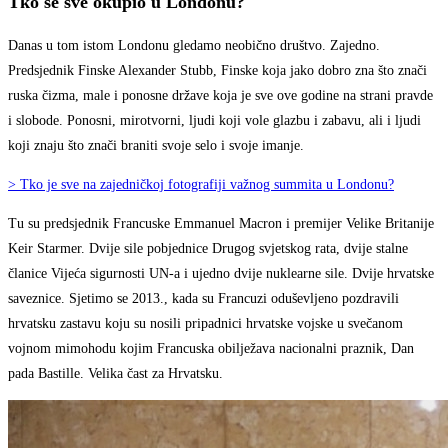
Tko se sve okupio u Londonu?
Danas u tom istom Londonu gledamo neobično društvo. Zajedno.
Predsjednik Finske Alexander Stubb, Finske koja jako dobro zna što znači
ruska čizma, male i ponosne države koja je sve ove godine na strani pravde
i slobode. Ponosni, mirotvorni, ljudi koji vole glazbu i zabavu, ali i ljudi
koji znaju što znači braniti svoje selo i svoje imanje.
> Tko je sve na zajedničkoj fotografiji važnog summita u Londonu?
Tu su predsjednik Francuske Emmanuel Macron i premijer Velike Britanije
Keir Starmer. Dvije sile pobjednice Drugog svjetskog rata, dvije stalne
članice Vijeća sigurnosti UN-a i ujedno dvije nuklearne sile. Dvije hrvatske
saveznice. Sjetimo se 2013., kada su Francuzi oduševljeno pozdravili
hrvatsku zastavu koju su nosili pripadnici hrvatske vojske u svečanom
vojnom mimohodu kojim Francuska obilježava nacionalni praznik, Dan
pada Bastille. Velika čast za Hrvatsku.