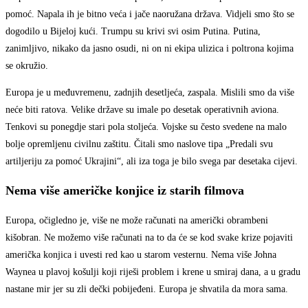
pomoć. Napala ih je bitno veća i jače naoružana država. Vidjeli smo što se
dogodilo u Bijeloj kući. Trumpu su krivi svi osim Putina. Putina,
zanimljivo, nikako da jasno osudi, ni on ni ekipa ulizica i poltrona kojima
se okružio.
Europa je u međuvremenu, zadnjih desetljeća, zaspala. Mislili smo da više
neće biti ratova. Velike države su imale po desetak operativnih aviona.
Tenkovi su ponegdje stari pola stoljeća. Vojske su često svedene na malo
bolje opremljenu civilnu zaštitu. Čitali smo naslove tipa „Predali svu
artiljeriju za pomoć Ukrajini“, ali iza toga je bilo svega par desetaka cijevi.
Nema više američke konjice iz starih filmova
Europa, očigledno je, više ne može računati na američki obrambeni
kišobran. Ne možemo više računati na to da će se kod svake krize pojaviti
američka konjica i uvesti red kao u starom vesternu. Nema više Johna
Waynea u plavoj košulji koji riješi problem i krene u smiraj dana, a u gradu
nastane mir jer su zli dečki pobijeđeni. Europa je shvatila da mora sama.