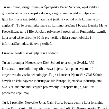
Tu su i mnogi drugi: premijer Španjolske Pedro Sánchez, opet velike i
gospodarski važne europske države, s ogromnim svjetskim utjecajem (broj
ljudi kojima je španjolski materinski jezik je veći od onih kojima je to
engleski). Tu je premijerka male no iznimno uređene i bogate Danske Mette
Frederiksen, tu je i Ilie Bolojan, privremeni predsjednik Rumunjske, zemlje
koja se od teške sirotinje 80-ih pretvorila u lidera automobilske i
informatičke industrije ovog stoljeća.
Europski leaderi se okupljaju u Londonu
Tu su i premijer Nizozemske Dick Schoof te premijer Švedske Ulf
Kristersson, urednih i bogatih država koje su dale puno svijetu, od
umjetnosti do visoke tehnologije. Tu je i kancelar Njemačke Olaf Scholz,
čovjek na čelu najveće industrijske sile Europe. Njemačka industrija čini
oko 30% ukupne industrijske proizvodnje Europske unije, čak i uz
probleme koje imaju.
Tu je i premijer Norveške Jonas Gahr Store, bogate zemlje koja formalno
nije u Europskoj uniji, ali je u svemu ono najbolje što Europa pruža. Tu je i