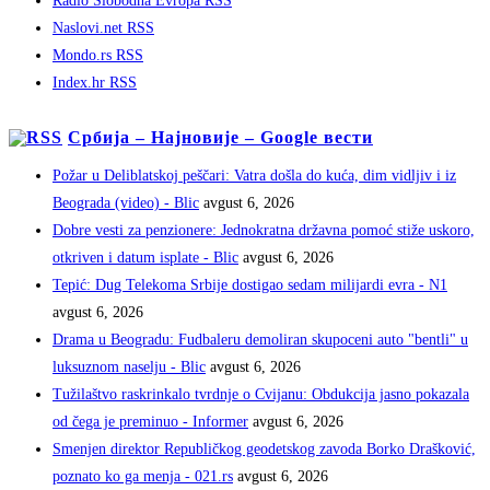
Radio Slobodna Evropa RSS
Naslovi.net RSS
Mondo.rs RSS
Index.hr RSS
Србија – Најновије – Google вести
Požar u Deliblatskoj peščari: Vatra došla do kuća, dim vidljiv i iz
Beograda (video) - Blic
avgust 6, 2026
Dobre vesti za penzionere: Jednokratna državna pomoć stiže uskoro,
otkriven i datum isplate - Blic
avgust 6, 2026
Tepić: Dug Telekoma Srbije dostigao sedam milijardi evra - N1
avgust 6, 2026
Drama u Beogradu: Fudbaleru demoliran skupoceni auto "bentli" u
luksuznom naselju - Blic
avgust 6, 2026
Tužilaštvo raskrinkalo tvrdnje o Cvijanu: Obdukcija jasno pokazala
od čega je preminuo - Informer
avgust 6, 2026
Smenjen direktor Republičkog geodetskog zavoda Borko Drašković,
poznato ko ga menja - 021.rs
avgust 6, 2026