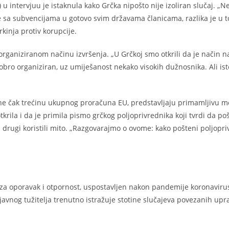
u intervjuu je istaknula kako Grčka nipošto nije izoliran slučaj. „N
re sa subvencijama u gotovo svim državama članicama, razlika je u 
rkinja protiv korupcije.
organiziranom načinu izvršenja. „U Grčkoj smo otkrili da je način na
dobro organiziran, uz umiješanost nekako visokih dužnosnika. Ali ist
čine čak trećinu ukupnog proračuna EU, predstavljaju primamljivu m
krila i da je primila pismo grčkog poljoprivrednika koji tvrdi da po
u drugi koristili mito. „Razgovarajmo o ovome: kako pošteni poljopri
za oporavak i otpornost, uspostavljen nakon pandemije koronaviru
vnog tužitelja trenutno istražuje stotine slučajeva povezanih upr