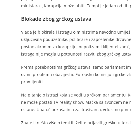
ministara. „Korupcija može ubiti. Tempi je jedan od tih p
Blokade zbog grčkog ustava
Vlada je blokirala i istragu o ministrima navodno umij
uključivala poduzetnike, političare i zaposlenike držav
postao akronim za korupciju, nepotizam i klijentelizam“, 
istraga nije mogla u potpunosti razviti zbog grčkog usta
Prema posebnostima grčkog ustava, samo parlament ima ov
ovom problemu obavijestio Europsku komisiju i grčke vla
promijeniti.
Na pitanje o istrazi koja se vodi u grčkom parlamentu, Kö
ne može postati TV reality show. Mačka sa zvoncem ne mož
ostane. Unatoč pokušajima zastrašivanja, vrlo smo pono
Znate li nešto više o temi ili želite prijaviti grešku u teks