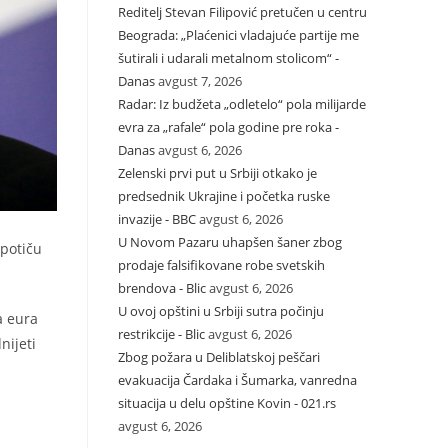
Reditelj Stevan Filipović pretučen u centru
Beograda: „Plaćenici vladajuće partije me
šutirali i udarali metalnom stolicom“ -
Danas
avgust 7, 2026
Radar: Iz budžeta „odletelo“ pola milijarde
evra za „rafale“ pola godine pre roka -
Danas
avgust 6, 2026
Zelenski prvi put u Srbiji otkako je
predsednik Ukrajine i početka ruske
invazije - BBC
avgust 6, 2026
U Novom Pazaru uhapšen šaner zbog
 potiču
prodaje falsifikovane robe svetskih
brendova - Blic
avgust 6, 2026
U ovoj opštini u Srbiji sutra počinju
a eura
restrikcije - Blic
avgust 6, 2026
nijeti
Zbog požara u Deliblatskoj peščari
evakuacija Čardaka i Šumarka, vanredna
situacija u delu opštine Kovin - 021.rs
avgust 6, 2026