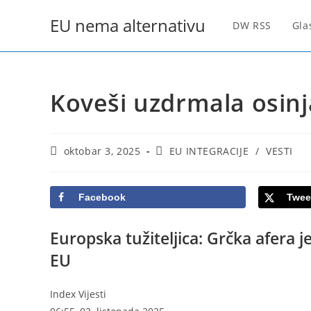
Skip
EU nema alternativu
to
DW RSS
Gla
content
Koveši uzdrmala osinj
Post
Post
oktobar 3, 2025
EU INTEGRACIJE
/
VESTI
published:
category:
Facebook
Twee
Europska tužiteljica: Grčka afera j
EU
Index Vijesti