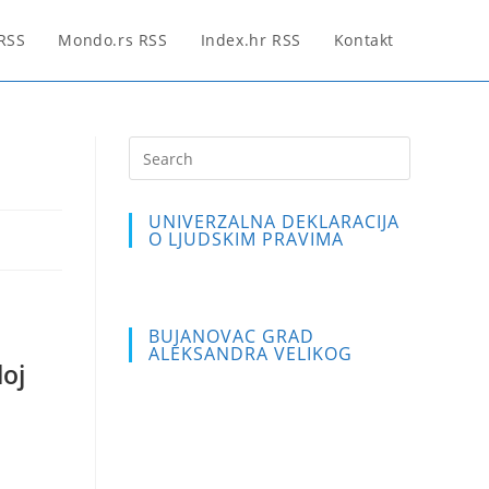
 RSS
Mondo.rs RSS
Index.hr RSS
Kontakt
Press
Escape
to
UNIVERZALNA DEKLARACIJA
close
O LJUDSKIM PRAVIMA
the
search
panel.
BUJANOVAC GRAD
ALEKSANDRA VELIKOG
loj