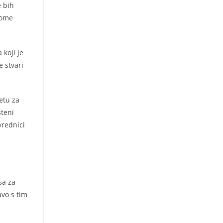
e bih
tome
 koji je
e stvari
etu za
šteni
vrednici
sa za
avo s tim