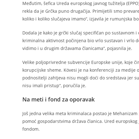
Međutim, šefica Ureda europskog javnog tužitelja (EPPO) 
rekla da je Grčka puno drugačija. Primijetili smo preva
koliko i koliko slučajeva imamo“, izjavila je rumunjska bo
Dodala je kako je grčki slučaj specifičan po sustavnom i 
kriminalna aktivnost počinjena bio vrlo sustavan i vrlo 
vidimo i u drugim državama članicama“, pojasnila je.
Velike poljoprivredne subvencije Europske unije, koje 
korupcijske sheme. Kövesi je na konferenciji za medije ot
podnositelji zahtjeva nisu mogli doći do sredstava jer s
nisu imali pristup“, poručila je.
Na meti i fond za oporavak
Još jedna velika meta kriminalaca postao je Mehanizam 
pomoć gospodarstvima država članica. Ured europskog ja
fondom.