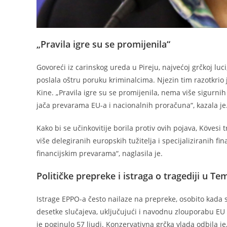
„Pravila igre su se promijenila“
Govoreći iz carinskog ureda u Pireju, najvećoj grčkoj lu
poslala oštru poruku kriminalcima. Njezin tim razotkri
Kine. „Pravila igre su se promijenila, nema više sigurnih
jača prevarama EU-a i nacionalnih proračuna“, kazala je
Kako bi se učinkovitije borila protiv ovih pojava, Kövesi 
više delegiranih europskih tužitelja i specijaliziranih fi
financijskim prevarama“, naglasila je.
Političke prepreke i istraga o tragediji u Te
Istrage EPPO-a često nailaze na prepreke, osobito kada s
desetke slučajeva, uključujući i navodnu zlouporabu EU
je poginulo 57 ljudi. Konzervativna grčka vlada odbila 