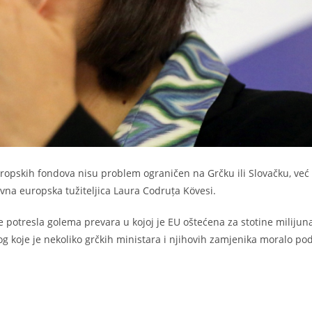
opskih fondova nisu problem ograničen na Grčku ili Slovačku, već
lavna europska tužiteljica Laura Codruța Kövesi.
 potresla golema prevara u kojoj je EU oštećena za stotine milijun
g koje je nekoliko grčkih ministara i njihovih zamjenika moralo pod