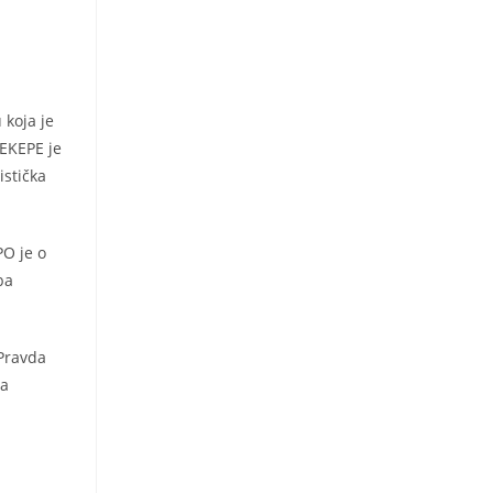
 koja je
PEKEPE je
istička
PO je o
ba
„Pravda
da