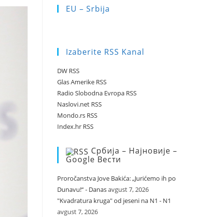
EU – Srbija
Izaberite RSS Kanal
DW RSS
Glas Amerike RSS
Radio Slobodna Evropa RSS
Naslovi.net RSS
Mondo.rs RSS
Index.hr RSS
Србија – Најновије –
Google Вести
Proročanstva Jove Bakića: „Jurićemo ih po
Dunavu!“ - Danas
avgust 7, 2026
"Kvadratura kruga" od jeseni na N1 - N1
avgust 7, 2026