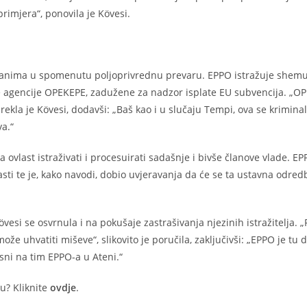
rimjera“, ponovila je Kövesi.
ešanima u spomenutu poljoprivrednu prevaru. EPPO istražuje shemu
ne agencije OPEKEPE, zadužene za nadzor isplate EU subvencija. „O
rekla je Kövesi, dodavši: „Baš kao i u slučaju Tempi, ova se kriminal
va.“
last istraživati i procesuirati sadašnje i bivše članove vlade. EP
sti te je, kako navodi, dobio uvjeravanja da će se ta ustavna odred
vesi se osvrnula i na pokušaje zastrašivanja njezinih istražitelja. 
e uhvatiti miševe“, slikovito je poručila, zaključivši: „EPPO je tu 
sni na tim EPPO-a u Ateni.“
tu? Kliknite
ovdje
.