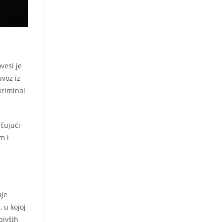
vesi je
voz iz
kriminal
učujući
m i
uje
 u kojoj
bivših