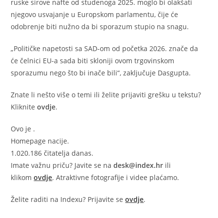
ruske sirove nafte od studenoga 2025. moglo bi olakšati
njegovo usvajanje u Europskom parlamentu, čije će
odobrenje biti nužno da bi sporazum stupio na snagu.
„Političke napetosti sa SAD-om od početka 2026. znače da
će čelnici EU-a sada biti skloniji ovom trgovinskom
sporazumu nego što bi inače bili“, zaključuje Dasgupta.
Znate li nešto više o temi ili želite prijaviti grešku u tekstu?
Kliknite
ovdje
.
Ovo je
.
Homepage nacije.
1.020.186 čitatelja danas.
Imate važnu priču? Javite se na
desk@index.hr
ili
klikom
ovdje
. Atraktivne fotografije i videe plaćamo.
Želite raditi na Indexu? Prijavite se
ovdje
.