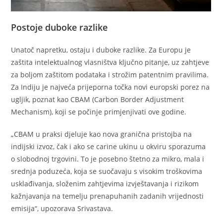
Postoje duboke razlike
Unatoč napretku, ostaju i duboke razlike. Za Europu je
zaštita intelektualnog vlasništva ključno pitanje, uz zahtjeve
za boljom zaštitom podataka i strožim patentnim pravilima.
Za Indiju je najveća prijeporna točka novi europski porez na
ugljik, poznat kao CBAM (Carbon Border Adjustment
Mechanism), koji se počinje primjenjivati ove godine.
„CBAM u praksi djeluje kao nova granična pristojba na
indijski izvoz, čak i ako se carine ukinu u okviru sporazuma
o slobodnoj trgovini. To je posebno štetno za mikro, mala i
srednja poduzeća, koja se suočavaju s visokim troškovima
usklađivanja, složenim zahtjevima izvještavanja i rizikom
kažnjavanja na temelju prenapuhanih zadanih vrijednosti
emisija“, upozorava Srivastava.