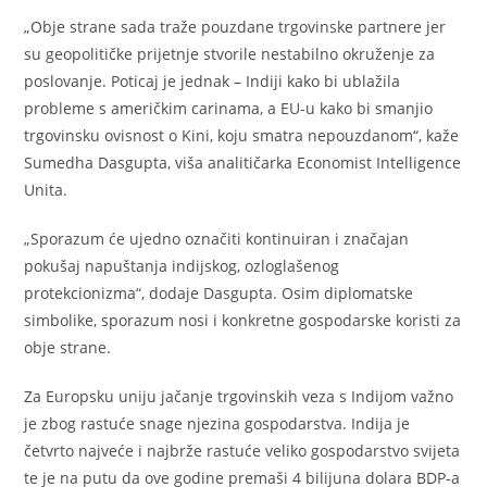
„Obje strane sada traže pouzdane trgovinske partnere jer
su geopolitičke prijetnje stvorile nestabilno okruženje za
poslovanje. Poticaj je jednak – Indiji kako bi ublažila
probleme s američkim carinama, a EU-u kako bi smanjio
trgovinsku ovisnost o Kini, koju smatra nepouzdanom“, kaže
Sumedha Dasgupta, viša analitičarka Economist Intelligence
Unita.
„Sporazum će ujedno označiti kontinuiran i značajan
pokušaj napuštanja indijskog, ozloglašenog
protekcionizma“, dodaje Dasgupta. Osim diplomatske
simbolike, sporazum nosi i konkretne gospodarske koristi za
obje strane.
Za Europsku uniju jačanje trgovinskih veza s Indijom važno
je zbog rastuće snage njezina gospodarstva. Indija je
četvrto najveće i najbrže rastuće veliko gospodarstvo svijeta
te je na putu da ove godine premaši 4 bilijuna dolara BDP-a