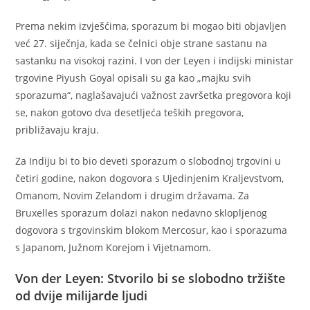
Prema nekim izvješćima, sporazum bi mogao biti objavljen
već 27. siječnja, kada se čelnici obje strane sastanu na
sastanku na visokoj razini. I von der Leyen i indijski ministar
trgovine Piyush Goyal opisali su ga kao „majku svih
sporazuma“, naglašavajući važnost završetka pregovora koji
se, nakon gotovo dva desetljeća teških pregovora,
približavaju kraju.
Za Indiju bi to bio deveti sporazum o slobodnoj trgovini u
četiri godine, nakon dogovora s Ujedinjenim Kraljevstvom,
Omanom, Novim Zelandom i drugim državama. Za
Bruxelles sporazum dolazi nakon nedavno sklopljenog
dogovora s trgovinskim blokom Mercosur, kao i sporazuma
s Japanom, Južnom Korejom i Vijetnamom.
Von der Leyen: Stvorilo bi se slobodno tržište
od dvije milijarde ljudi