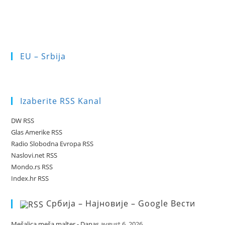
EU – Srbija
Izaberite RSS Kanal
DW RSS
Glas Amerike RSS
Radio Slobodna Evropa RSS
Naslovi.net RSS
Mondo.rs RSS
Index.hr RSS
Србија – Најновије – Google Вести
Mešalica meša malter - Danas
avgust 6, 2026