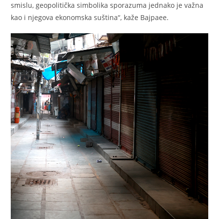
smislu, geopolitička simbolika sporazuma jednako je važna
kao i njegova ekonomska suština“, kaže Bajpaee.