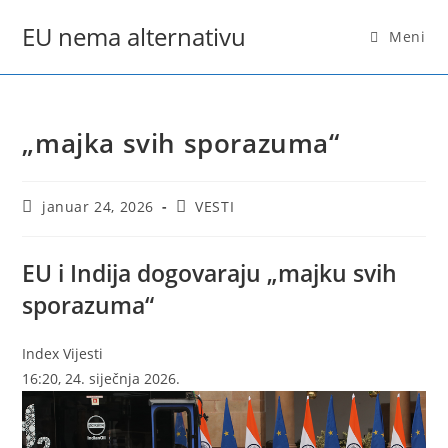
Skip
EU nema alternativu
to
Meni
content
„majka svih sporazuma“
Post
Post
januar 24, 2026
VESTI
published:
category:
EU i Indija dogovaraju „majku svih
sporazuma“
Index Vijesti
16:20, 24. siječnja 2026.