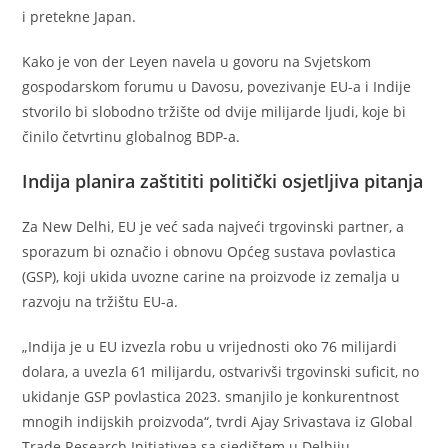
i pretekne Japan.
Kako je von der Leyen navela u govoru na Svjetskom
gospodarskom forumu u Davosu, povezivanje EU-a i Indije
stvorilo bi slobodno tržište od dvije milijarde ljudi, koje bi
činilo četvrtinu globalnog BDP-a.
Indija planira zaštititi politički osjetljiva pitanja
Za New Delhi, EU je već sada najveći trgovinski partner, a
sporazum bi označio i obnovu Općeg sustava povlastica
(GSP), koji ukida uvozne carine na proizvode iz zemalja u
razvoju na tržištu EU-a.
„Indija je u EU izvezla robu u vrijednosti oko 76 milijardi
dolara, a uvezla 61 milijardu, ostvarivši trgovinski suficit, no
ukidanje GSP povlastica 2023. smanjilo je konkurentnost
mnogih indijskih proizvoda“, tvrdi Ajay Srivastava iz Global
Trade Research Initiativea sa sjedištem u Delhiju.