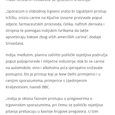
„Sporazum o slobodnoj trgovini vratio bi izgubljeni pristup
tržištu, snizio carine na ključne izvozne proizvode poput
odjeće, farmaceutskih proizvoda, čelika, naftnih derivata i
strojeva te pomogao indijskim tvrtkama da lakše
apsorbiraju šokove zbog viših američkih carina“, dodaje
Srivastava.
Indija, međutim, planira zaštititi politički osjetljiva područja
poput poljoprivrede i mliječne industrije, dok bi se carine
na automobile, vino i alkoholna pića vjerojatno snižavale
postupno, što je pristup koji je New Delhi primijenio i u
ranijim sporazumima, primjerice s Ujedinjenim
Kraljevstvom, navodi BBC.
„Indija je sklona faznom pristupu u pregovorima o
trgovinskim sporazumima, pri čemu se politički osjetljiva
pitanja prebacuju u kasnije krugove pregovora. U tom