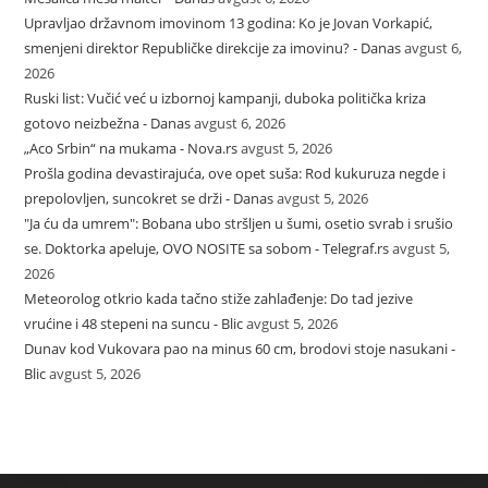
Upravljao državnom imovinom 13 godina: Ko je Jovan Vorkapić,
smenjeni direktor Republičke direkcije za imovinu? - Danas
avgust 6,
2026
Ruski list: Vučić već u izbornoj kampanji, duboka politička kriza
gotovo neizbežna - Danas
avgust 6, 2026
„Aco Srbin“ na mukama - Nova.rs
avgust 5, 2026
Prošla godina devastirajuća, ove opet suša: Rod kukuruza negde i
prepolovljen, suncokret se drži - Danas
avgust 5, 2026
"Ja ću da umrem": Bobana ubo stršljen u šumi, osetio svrab i srušio
se. Doktorka apeluje, OVO NOSITE sa sobom - Telegraf.rs
avgust 5,
2026
Meteorolog otkrio kada tačno stiže zahlađenje: Do tad jezive
vrućine i 48 stepeni na suncu - Blic
avgust 5, 2026
Dunav kod Vukovara pao na minus 60 cm, brodovi stoje nasukani -
Blic
avgust 5, 2026