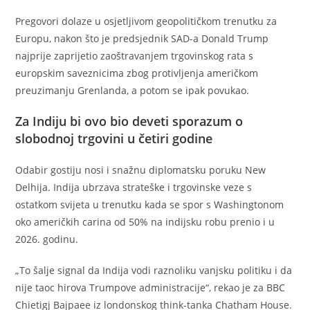
Pregovori dolaze u osjetljivom geopolitičkom trenutku za
Europu, nakon što je predsjednik SAD-a Donald Trump
najprije zaprijetio zaoštravanjem trgovinskog rata s
europskim saveznicima zbog protivljenja američkom
preuzimanju Grenlanda, a potom se ipak povukao.
Za Indiju bi ovo bio deveti sporazum o
slobodnoj trgovini u četiri godine
Odabir gostiju nosi i snažnu diplomatsku poruku New
Delhija. Indija ubrzava strateške i trgovinske veze s
ostatkom svijeta u trenutku kada se spor s Washingtonom
oko američkih carina od 50% na indijsku robu prenio i u
2026. godinu.
„To šalje signal da Indija vodi raznoliku vanjsku politiku i da
nije taoc hirova Trumpove administracije“, rekao je za BBC
Chietigj Bajpaee iz londonskog think-tanka Chatham House.