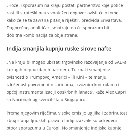
„Hoće li sporazum na kraju postati partnerstvo koje potiče
rast ili strateški neuravnotežen dogovor ovisit će o tome
kako će se ta završna pitanja riješiti“, predviđa Srivastava.
Dugoročno, analitičari smatraju da će sporazum biti
dobitna kombinacija za obje strane.
Indija smanjila kupnju ruske sirove nafte
„Na kraju bi mogao ubrzati trgovinsko razdvajanje od SAD-a
i drugih nepouzdanih partnera. To znači smanjenje
ovisnosti o Trumpovoj Americi – ili Kini – te manju
izloženost povremenim carinama, izvoznim kontrolama i
općoj instrumentalizaciji opskrbnih lanaca“, kaže Alex Capri
sa Nacionalnog sveučilišta u Singapuru.
Prema njegovim riječima, visoke emisije ugljika i zabrinutost
zbog stanja ljudskih prava u Indiji izazvale su određeni
otpor sporazumu u Europi. No smanjenje indijske kupnje