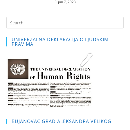
jun 7, 2023
Pre
Es
to
UNIVERZALNA DEKLARACIJA O LJUDSKIM
clo
PRAVIMA
the
sea
pan
BUJANOVAC GRAD ALEKSANDRA VELIKOG