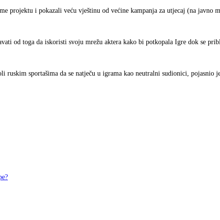
eme projektu i pokazali veću vještinu od većine kampanja za utjecaj (na javno m
ati od toga da iskoristi svoju mrežu aktera kako bi potkopala Igre dok se prib
 ruskim sportašima da se natječu u igrama kao neutralni sudionici, pojasnio j