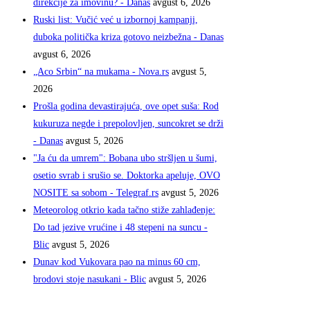
direkcije za imovinu? - Danas
avgust 6, 2026
Ruski list: Vučić već u izbornoj kampanji,
duboka politička kriza gotovo neizbežna - Danas
avgust 6, 2026
„Aco Srbin“ na mukama - Nova.rs
avgust 5,
2026
Prošla godina devastirajuća, ove opet suša: Rod
kukuruza negde i prepolovljen, suncokret se drži
- Danas
avgust 5, 2026
"Ja ću da umrem": Bobana ubo stršljen u šumi,
osetio svrab i srušio se. Doktorka apeluje, OVO
NOSITE sa sobom - Telegraf.rs
avgust 5, 2026
Meteorolog otkrio kada tačno stiže zahlađenje:
Do tad jezive vrućine i 48 stepeni na suncu -
Blic
avgust 5, 2026
Dunav kod Vukovara pao na minus 60 cm,
brodovi stoje nasukani - Blic
avgust 5, 2026