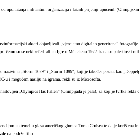
se od oponašanja militantnih organizacija i lažnih prijetnji upućenih (Olimpijsk
ezinformacijski akteri objavljivali „vjerojatno digitalno generirane“ fotografije 
pri čemu su se neki referirali na Igre u Münchenu 1972. kada su palestinski mili
od nazivima „Storm-1679“ i „Storm-1099“, koji je također poznat kao „Doppelg
IOC-u i mogućem nasilju na igrama, rekli su iz Microsofta.
slovljen „Olympics Has Fallen“ (Olimpijada je pala), za koji je tvrtka rekla d
gencijom na temelju glasa američkog glumca Toma Cruisea te da je korištena int
zde da podrže film.