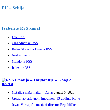
EU – Srbija
Izaberite RSS kanal
DW RSS
Glas Amerike RSS
Radio Slobodna Evropa RSS
Naslovi.net RSS
Mondo.rs RSS
Index.hr RSS
Србија – Најновије – Google
вести
Mešalica meša malter - Danas
avgust 6, 2026
Upravljao državnom imovinom 13 godina: Ko je
Jovan Vorkapić, smenjeni direktor Republičke