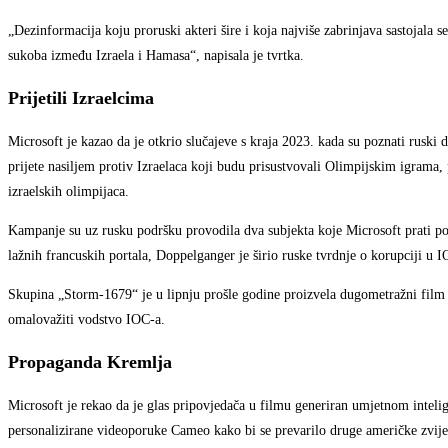
„Dezinformacija koju proruski akteri šire i koja najviše zabrinjava sastojala 
sukoba između Izraela i Hamasa“, napisala je tvrtka.
Prijetili Izraelcima
Microsoft je kazao da je otkrio slučajeve s kraja 2023. kada su poznati ruski d
prijete nasiljem protiv Izraelaca koji budu prisustvovali Olimpijskim igrama, 
izraelskih olimpijaca.
Kampanje su uz rusku podršku provodila dva subjekta koje Microsoft prati p
lažnih francuskih portala, Doppelganger je širio ruske tvrdnje o korupciji u 
Skupina „Storm-1679“ je u lipnju prošle godine proizvela dugometražni film na
omalovažiti vodstvo IOC-a.
Propaganda Kremlja
Microsoft je rekao da je glas pripovjedača u filmu generiran umjetnom inteli
personalizirane videoporuke Cameo kako bi se prevarilo druge američke zvije