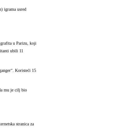
im) igrama usred
grafita u Parizu, koji
tanti ubili 11
anger“. Koristeći 15
a mu je cilj bio
ernetska stranica za