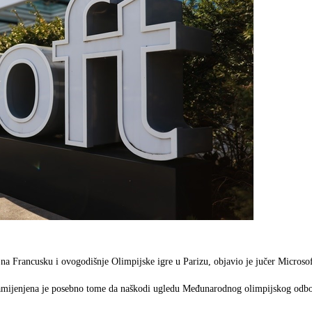
a Francusku i ovogodišnje Olimpijske igre u Parizu, objavio je jučer Microsof
namijenjena je posebno tome da naškodi ugledu Međunarodnog olimpijskog odbor