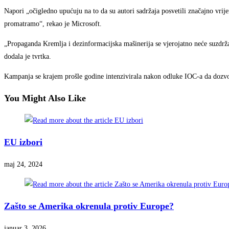
Napori „očigledno upućuju na to da su autori sadržaja posvetili značajno vrij
promatramo“, rekao je Microsoft.
„Propaganda Kremlja i dezinformacijska mašinerija se vjerojatno neće suzdržav
dodala je tvrtka.
Kampanja se krajem prošle godine intenzivirala nakon odluke IOC-a da dozvoli
You Might Also Like
EU izbori
maj 24, 2024
Zašto se Amerika okrenula protiv Europe?
januar 3, 2026