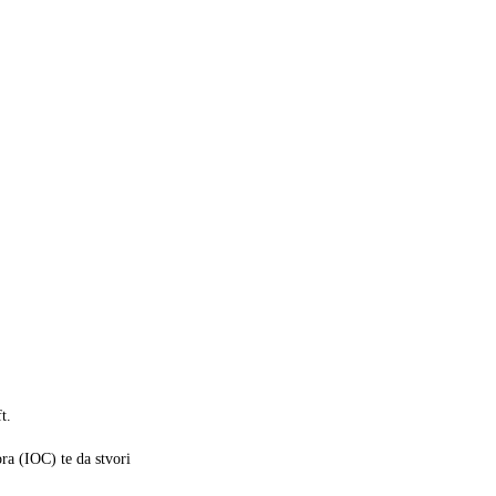
t.
a (IOC) te da stvori