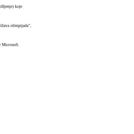
išljenje) koje
ližava olimpijada“,
e Microsoft.