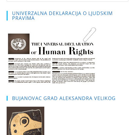
Es
to
UNIVERZALNA DEKLARACIJA O LJUDSKIM
clo
PRAVIMA
the
sea
pan
BUJANOVAC GRAD ALEKSANDRA VELIKOG