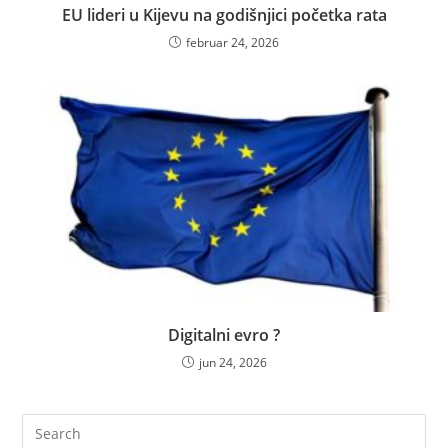
EU lideri u Kijevu na godišnjici početka rata
februar 24, 2026
Digitalni evro ?
jun 24, 2026
Pre