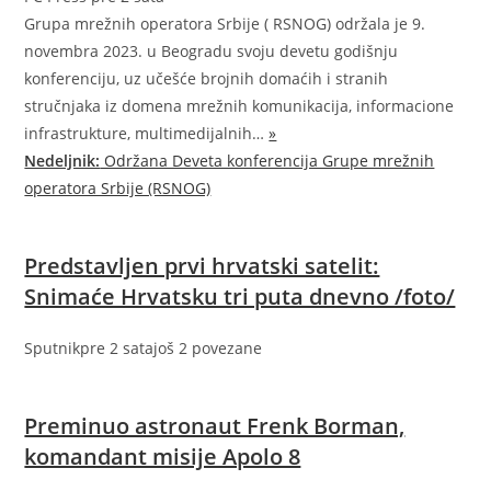
Grupa mrežnih operatora Srbije ( RSNOG) održala je 9.
novembra 2023. u Beogradu svoju devetu godišnju
konferenciju, uz učešće brojnih domaćih i stranih
stručnjaka iz domena mrežnih komunikacija, informacione
infrastrukture, multimedijalnih…
»
Nedeljnik:
Održana Deveta konferencija Grupe mrežnih
operatora Srbije (RSNOG)
Predstavljen prvi hrvatski satelit:
Snimaće Hrvatsku tri puta dnevno /foto/
Sputnik
pre 2 sata
još 2 povezane
Preminuo astronaut Frenk Borman,
komandant misije Apolo 8