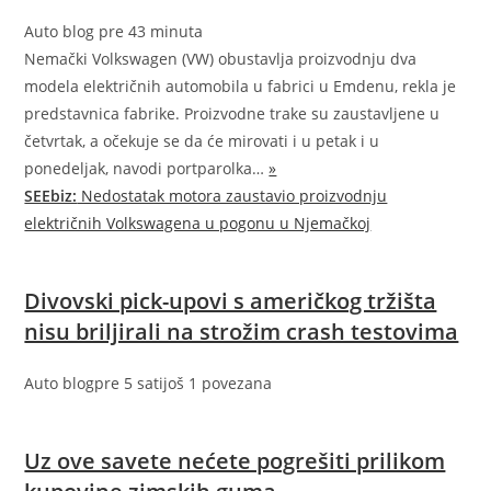
Auto blog
pre 43 minuta
Nemački Volkswagen (VW) obustavlja proizvodnju dva
modela električnih automobila u fabrici u Emdenu, rekla je
predstavnica fabrike. Proizvodne trake su zaustavljene u
četvrtak, a očekuje se da će mirovati i u petak i u
ponedeljak, navodi portparolka…
»
SEEbiz:
Nedostatak motora zaustavio proizvodnju
električnih Volkswagena u pogonu u Njemačkoj
Divovski pick-upovi s američkog tržišta
nisu briljirali na strožim crash testovima
Auto blog
pre 5 sati
još 1 povezana
Uz ove savete nećete pogrešiti prilikom