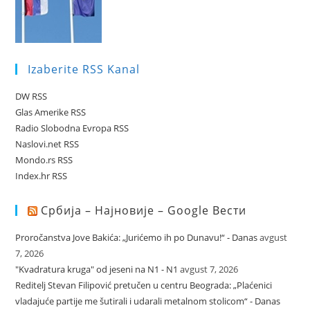
Izaberite RSS Kanal
DW RSS
Glas Amerike RSS
Radio Slobodna Evropa RSS
Naslovi.net RSS
Mondo.rs RSS
Index.hr RSS
Србија – Најновије – Google Вести
Proročanstva Jove Bakića: „Jurićemo ih po Dunavu!“ - Danas
avgust
7, 2026
"Kvadratura kruga" od jeseni na N1 - N1
avgust 7, 2026
Reditelj Stevan Filipović pretučen u centru Beograda: „Plaćenici
vladajuće partije me šutirali i udarali metalnom stolicom“ - Danas