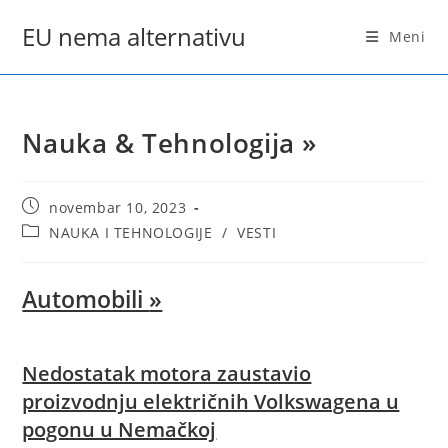
Skip
EU nema alternativu
to
Meni
content
Nauka & Tehnologija »
Post
novembar 10, 2023
published:
Post
NAUKA I TEHNOLOGIJE
/
VESTI
category:
Automobili
»
Nedostatak motora zaustavio
proizvodnju električnih Volkswagena u
pogonu u Nemačkoj