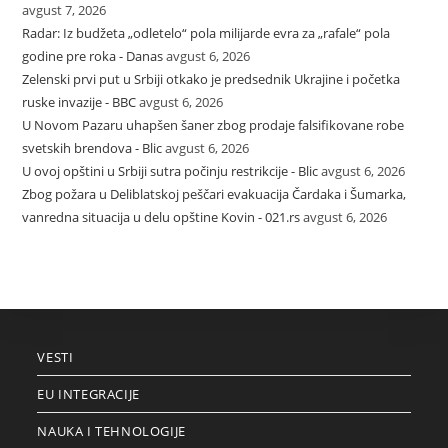
avgust 7, 2026
Radar: Iz budžeta „odletelo“ pola milijarde evra za „rafale“ pola
godine pre roka - Danas
avgust 6, 2026
Zelenski prvi put u Srbiji otkako je predsednik Ukrajine i početka
ruske invazije - BBC
avgust 6, 2026
U Novom Pazaru uhapšen šaner zbog prodaje falsifikovane robe
svetskih brendova - Blic
avgust 6, 2026
U ovoj opštini u Srbiji sutra počinju restrikcije - Blic
avgust 6, 2026
Zbog požara u Deliblatskoj peščari evakuacija Čardaka i Šumarka,
vanredna situacija u delu opštine Kovin - 021.rs
avgust 6, 2026
VESTI
EU INTEGRACIJE
NAUKA I TEHNOLOGIJE