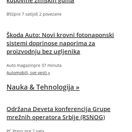
kupovine zimskih guma
B92
pre 7 sati
još 2 povezane
Škoda Auto: Novi krovni fotonaponski
sistemi doprinose naporima za
proizvodnju bez ugljenika
Auto magazin
pre 37 minuta
Automobili, sve vesti
»
Nauka & Tehnologija
»
Održana Deveta konferencija Grupe
mrežnih operatora Srbije (RSNOG)
PC Press
pre 2 sata