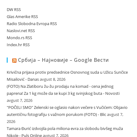
DW RSS
Glas Amerike RSS
Radio Slobodna Evropa RSS
Naslovi.net RSS
Mondo.rs RSS
Index.hr RSS
Србија – Најновије – Google Вести
Krivična prijava protiv predsednice Osnovnog suda u Užicu Sunčice
Misailović - Danas
avgust 8, 2026
(FOTO) Na Zlatiboru žu-žu prodaju na komad - cena jednog
paprena! Za 1 kg može da se kupi 3 kg svinjskog buta - Novosti
avgust 7, 2026
"POČELI SMO" Zelenski se oglasio nakon večere s Vučićem: Objavio
autentičnu fotografiju s važnom porukom (FOTO) - Blic
avgust 7,
2026
Tamara Đurić izdvojila pola miliona evra za slobodu bivšeg muža
Nikole - Puls Online
avgust 7, 2026