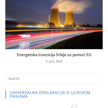
Energetska tranzicija Srbije uz pomoć EU
jul 6, 2024
Pre
Es
to
UNIVERZALNA DEKLARACIJA O LJUDSKIM
clo
PRAVIMA
the
sea