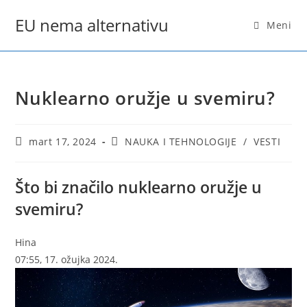
Skip
EU nema alternativu
to
Meni
content
Nuklearno oružje u svemiru?
Post
Post
mart 17, 2024
NAUKA I TEHNOLOGIJE
/
VESTI
published:
category:
Što bi značilo nuklearno oružje u
svemiru?
Hina
07:55, 17. ožujka 2024.