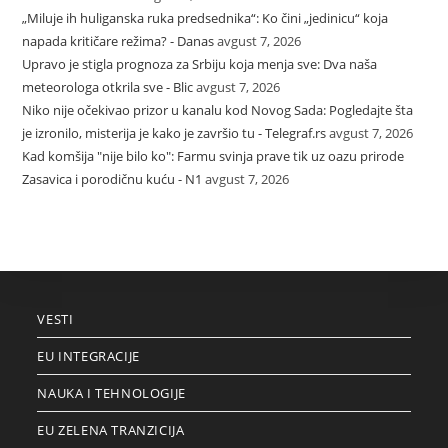
„Miluje ih huliganska ruka predsednika“: Ko čini „jedinicu“ koja
napada kritičare režima? - Danas
avgust 7, 2026
Upravo je stigla prognoza za Srbiju koja menja sve: Dva naša
meteorologa otkrila sve - Blic
avgust 7, 2026
Niko nije očekivao prizor u kanalu kod Novog Sada: Pogledajte šta
je izronilo, misterija je kako je završio tu - Telegraf.rs
avgust 7, 2026
Kad komšija "nije bilo ko": Farmu svinja prave tik uz oazu prirode
Zasavica i porodičnu kuću - N1
avgust 7, 2026
VESTI
EU INTEGRACIJE
NAUKA I TEHNOLOGIJE
EU ZELENA TRANZICIJA