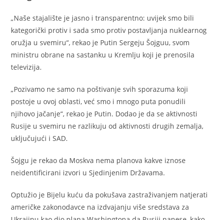
„Naše stajalište je jasno i transparentno: uvijek smo bili
kategorički protiv i sada smo protiv postavljanja nuklearnog
oružja u svemiru“, rekao je Putin Sergeju Šojguu, svom
ministru obrane na sastanku u Kremlju koji je prenosila
televizija.
„Pozivamo ne samo na poštivanje svih sporazuma koji
postoje u ovoj oblasti, već smo i mnogo puta ponudili
njihovo jačanje“, rekao je Putin. Dodao je da se aktivnosti
Rusije u svemiru ne razlikuju od aktivnosti drugih zemalja,
uključujući i SAD.
Šojgu je rekao da Moskva nema planova kakve iznose
neidentificirani izvori u Sjedinjenim Državama.
Optužio je Bijelu kuću da pokušava zastraživanjem natjerati
američke zakonodavce na izdvajanju više sredstava za
Ukrajinu kao dio plana Washingtona da Rusiji nanese, kako