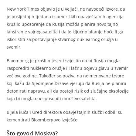
New York Times objavio je u veljači, ne navodeći izvore, da
je posljednjih tjedana iz američkih obavještajnih agencija
kružilo upozorenje da Rusija možda planira novo tajno
lansiranje vojnog satelita i da je ključno pitanje hoće li ga
iskoristiti za postavljanje stvarnog nuklearnog oružja u
svemir.
Bloomberg je prošli mjesec izvijestio da bi Rusija mogla
rasporediti nuklearno oružje ili lažnu bojevu glavu u svemir
već ove godine. Također se poziva na neimenovane izvore
koji kažu da Sjedinjene Države vjeruju da Rusija ne planira
detonirati napravu, ali da postoji rizik od slučajne eksplozije
koja bi mogla onesposobiti mnoštvo satelita.
Bijela kuća i Ured direktora obavještajnih službi odbili su
komentirati Bloombergovo izvješće.
Što govori Moskva?