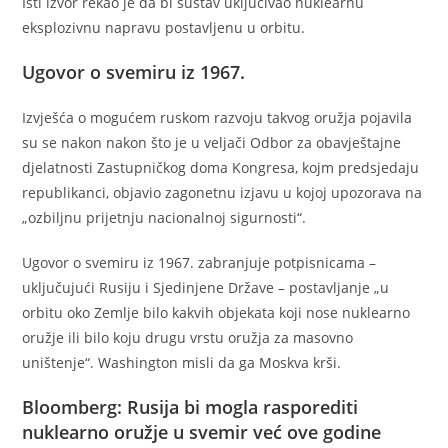
Isti izvor rekao je da bi sustav uključivao nuklearnu
eksplozivnu napravu postavljenu u orbitu.
Ugovor o svemiru iz 1967.
Izvješća o mogućem ruskom razvoju takvog oružja pojavila
su se nakon nakon što je u veljači Odbor za obavještajne
djelatnosti Zastupničkog doma Kongresa, kojm predsjedaju
republikanci, objavio zagonetnu izjavu u kojoj upozorava na
„ozbiljnu prijetnju nacionalnoj sigurnosti“.
Ugovor o svemiru iz 1967. zabranjuje potpisnicama –
uključujući Rusiju i Sjedinjene Države – postavljanje „u
orbitu oko Zemlje bilo kakvih objekata koji nose nuklearno
oružje ili bilo koju drugu vrstu oružja za masovno
uništenje“. Washington misli da ga Moskva krši.
Bloomberg: Rusija bi mogla rasporediti
nuklearno oružje u svemir već ove godine