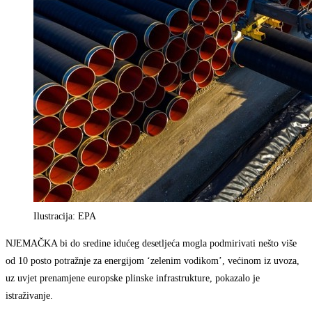
Ilustracija: EPA
NJEMAČKA bi do sredine idućeg desetljeća mogla podmirivati nešto više
od 10 posto potražnje za energijom ‘zelenim vodikom’, većinom iz uvoza,
uz uvjet prenamjene europske plinske infrastrukture, pokazalo je
istraživanje.