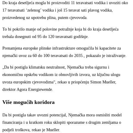
Do kraja desetljeća mogla bi proizvoditi 11 teravatsati vodika i uvoziti oko
17 teravatsati ‘zelenog’ vodika i još 15 teravat sati plavog vodika,
proizvedenog uz upotrebu plina, putem cjevovoda.
To bi pokrilo manje od polovine potražnje koja bi do kraja desetljeća
trebala dosegnuti od 95 do 120 teravatsati godišnje.
Prenamjena europske plinske infrastrukture omogućila bi kapacitete za
njemački uvoz za 60 do 100 teravatsati do 2035., pokazalo je istraživanje.
„Da bi postigla klimatsku neutralnost, Njemačka treba sigurnu i
ekonomičnu opskrbu vodikom iz obnovljivih izvora, uz ključnu ulogu
uvoza europskim cjevovodima“, rekao u priopćenju Simon Mueller,
direktor Agora Energiewende.
Više mogućih koridora
Da bi postigla takav uvozni potencijal, Njemačka mora osmisliti model
financiranja i u kratkom roku sklopiti sporazume s drugim zemljama o
podjeli troškova, rekao je Mueller.