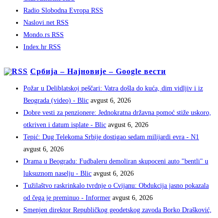
Radio Slobodna Evropa RSS
Naslovi.net RSS
Mondo.rs RSS
Index.hr RSS
Србија – Најновије – Google вести
Požar u Deliblatskoj peščari: Vatra došla do kuća, dim vidljiv i iz
Beograda (video) - Blic
avgust 6, 2026
Dobre vesti za penzionere: Jednokratna državna pomoć stiže uskoro,
otkriven i datum isplate - Blic
avgust 6, 2026
Tepić: Dug Telekoma Srbije dostigao sedam milijardi evra - N1
avgust 6, 2026
Drama u Beogradu: Fudbaleru demoliran skupoceni auto "bentli" u
luksuznom naselju - Blic
avgust 6, 2026
Tužilaštvo raskrinkalo tvrdnje o Cvijanu: Obdukcija jasno pokazala
od čega je preminuo - Informer
avgust 6, 2026
Smenjen direktor Republičkog geodetskog zavoda Borko Drašković,