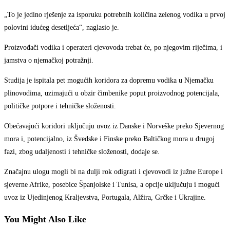
„To je jedino rješenje za isporuku potrebnih količina zelenog vodika u prvoj
polovini idućeg desetljeća“, naglasio je.
Proizvođači vodika i operateri cjevovoda trebat će, po njegovim riječima, i
jamstva o njemačkoj potražnji.
Studija je ispitala pet mogućih koridora za dopremu vodika u Njemačku
plinovodima, uzimajući u obzir čimbenike poput proizvodnog potencijala,
političke potpore i tehničke složenosti.
Obećavajući koridori uključuju uvoz iz Danske i Norveške preko Sjevernog
mora i, potencijalno, iz Švedske i Finske preko Baltičkog mora u drugoj
fazi, zbog udaljenosti i tehničke složenosti, dodaje se.
Značajnu ulogu mogli bi na dulji rok odigrati i cjevovodi iz južne Europe i
sjeverne Afrike, posebice Španjolske i Tunisa, a opcije uključuju i mogući
uvoz iz Ujedinjenog Kraljevstva, Portugala, Alžira, Grčke i Ukrajine.
You Might Also Like