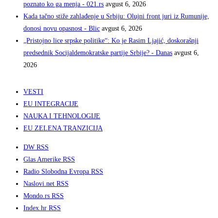
poznato ko ga menja - 021.rs
avgust 6, 2026
Kada tačno stiže zahlađenje u Srbiju: Olujni front juri iz Rumunije,
donosi novu opasnost - Blic
avgust 6, 2026
„Pristojno lice srpske politike“: Ko je Rasim Ljajić, doskorašnji
predsednik Socijaldemokratske partije Srbije? - Danas
avgust 6,
2026
VESTI
EU INTEGRACIJE
NAUKA I TEHNOLOGIJE
EU ZELENA TRANZICIJA
DW RSS
Glas Amerike RSS
Radio Slobodna Evropa RSS
Naslovi.net RSS
Mondo.rs RSS
Index.hr RSS