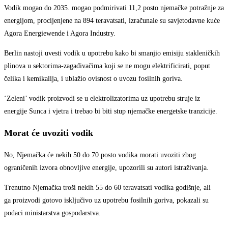
Vodik mogao do 2035. mogao podmirivati 11,2 posto njemačke potražnje za
energijom, procijenjene na 894 teravatsati, izračunale su savjetodavne kuće
Agora Energiewende i Agora Industry.
Berlin nastoji uvesti vodik u upotrebu kako bi smanjio emisiju stakleničkih
plinova u sektorima-zagađivačima koji se ne mogu elektrificirati, poput
čelika i kemikalija, i ublažio ovisnost o uvozu fosilnih goriva.
‘Zeleni’ vodik proizvodi se u elektrolizatorima uz upotrebu struje iz
energije Sunca i vjetra i trebao bi biti stup njemačke energetske tranzicije.
Morat će uvoziti vodik
No, Njemačka će nekih 50 do 70 posto vodika morati uvoziti zbog
ograničenih izvora obnovljive energije, upozorili su autori istraživanja.
Trenutno Njemačka troši nekih 55 do 60 teravatsati vodika godišnje, ali
ga proizvodi gotovo isključivo uz upotrebu fosilnih goriva, pokazali su
podaci ministarstva gospodarstva.