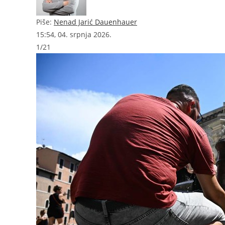
Piše:
Nenad Jarić Dauenhauer
15:54, 04. srpnja 2026.
1
/
21