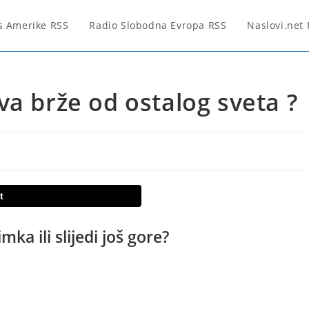
s Amerike RSS
Radio Slobodna Evropa RSS
Naslovi.net
va brže od ostalog sveta ?
t
mka ili slijedi još gore?