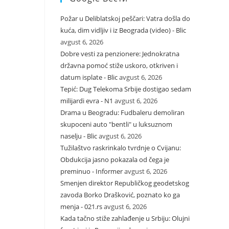
Požar u Deliblatskoj peščari: Vatra došla do
kuća, dim vidljiv i iz Beograda (video) - Blic
avgust 6, 2026
Dobre vesti za penzionere: Jednokratna
državna pomoć stiže uskoro, otkriven i
datum isplate - Blic
avgust 6, 2026
Tepić: Dug Telekoma Srbije dostigao sedam
milijardi evra - N1
avgust 6, 2026
Drama u Beogradu: Fudbaleru demoliran
skupoceni auto "bentli" u luksuznom
naselju - Blic
avgust 6, 2026
Tužilaštvo raskrinkalo tvrdnje o Cvijanu:
Obdukcija jasno pokazala od čega je
preminuo - Informer
avgust 6, 2026
Smenjen direktor Republičkog geodetskog
zavoda Borko Drašković, poznato ko ga
menja - 021.rs
avgust 6, 2026
Kada tačno stiže zahlađenje u Srbiju: Olujni