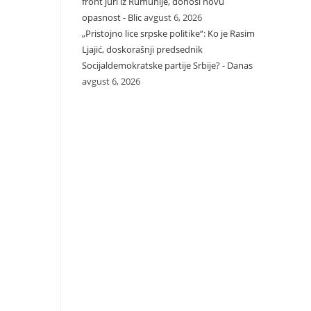
front juri iz Rumunije, donosi novu
opasnost - Blic
avgust 6, 2026
„Pristojno lice srpske politike“: Ko je Rasim
Ljajić, doskorašnji predsednik
Socijaldemokratske partije Srbije? - Danas
avgust 6, 2026