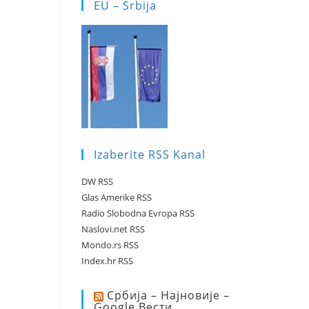
EU – Srbija
Izaberite RSS Kanal
DW RSS
Glas Amerike RSS
Radio Slobodna Evropa RSS
Naslovi.net RSS
Mondo.rs RSS
Index.hr RSS
Србија – Најновије –
Google Вести