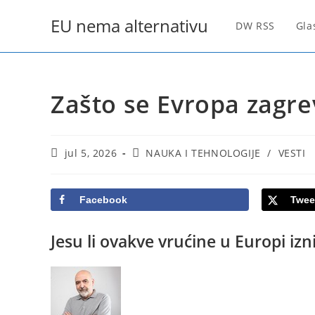
Skip
EU nema alternativu
to
DW RSS
Gla
content
Zašto se Evropa zagre
Post
Post
jul 5, 2026
NAUKA I TEHNOLOGIJE
/
VESTI
published:
category:
Facebook
Twee
Jesu li ovakve vrućine u Europi izni