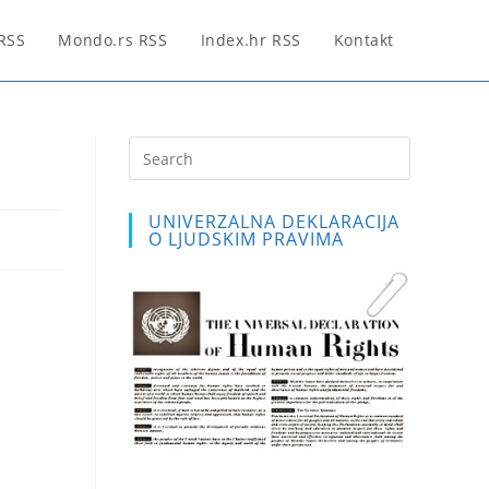
 RSS
Mondo.rs RSS
Index.hr RSS
Kontakt
Press
Escape
to
UNIVERZALNA DEKLARACIJA
close
O LJUDSKIM PRAVIMA
the
search
panel.