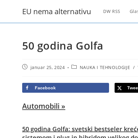
Skip
EU nema alternativu
to
DW RSS
Gla
content
50 godina Golfa
Post
Post
januar 25, 2024
NAUKA I TEHNOLOGIJE
/
published:
category:
Facebook
Twee
Automobili
»
50 godina Golfa: svetski bestseler kr
sistemom i plug-in hibridom velikog 