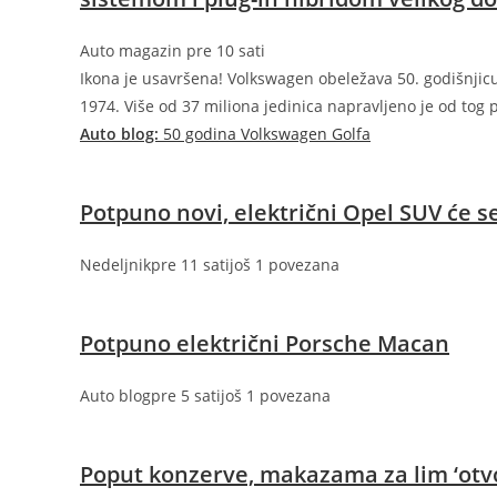
Auto magazin
pre 10 sati
Ikona je usavršena! Volkswagen obeležava 50. godišnjicu
1974. Više od 37 miliona jedinica napravljeno je od tog
Auto blog:
50 godina Volkswagen Golfa
Potpuno novi, električni Opel SUV će s
Nedeljnik
pre 11 sati
još 1 povezana
Potpuno električni Porsche Macan
Auto blog
pre 5 sati
još 1 povezana
Poput konzerve, makazama za lim ‘otvor