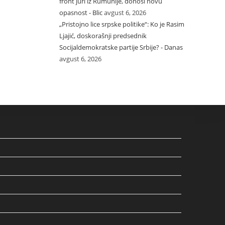
front juri iz Rumunije, donosi novu
opasnost - Blic
avgust 6, 2026
„Pristojno lice srpske politike“: Ko je Rasim
Ljajić, doskorašnji predsednik
Socijaldemokratske partije Srbije? - Danas
avgust 6, 2026