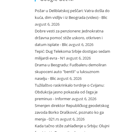
Požar u Deliblatskoj peščari: Vatra došla do
kuća, dim vidljiv i iz Beograda (video) - Blic
avgust 6, 2026
Dobre vesti za penzionere: Jednokratna
državna pomoć stiže uskoro, otkriven i
datum isplate - Blic
avgust 6, 2026
Tepić: Dug Telekoma Srbije dostigao sedam
milijardi evra - N1
avgust 6, 2026
Drama u Beogradu: Fudbaleru demoliran
skupoceni auto "bentli" u luksuznom
naselju - Blic
avgust 6, 2026
Tužilaštvo raskrinkalo tvrdnje o Cvijanu:
Obdukcija jasno pokazala od čega je
preminuo - Informer
avgust 6, 2026
Smenjen direktor Republičkog geodetskog
zavoda Borko Drašković, poznato ko ga
menja - 021.rs
avgust 6, 2026
Kada tačno stiže zahlađenje u Srbiju: Olujni