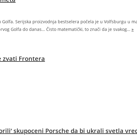
 Golfa. Serijska proizvodnja bestselera počela je u Volfsburgu u m
 prvog Golfa do danas… Čisto matematički, to znači da je svakog…
»
e zvati Frontera
ili‘ skupoceni Porsche da bi ukrali svetla vr