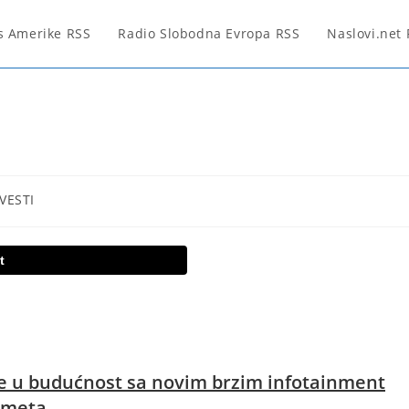
s Amerike RSS
Radio Slobodna Evropa RSS
Naslovi.net
VESTI
t
eće u budućnost sa novim brzim infotainment
dometa