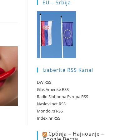
EU – Srbija
Izaberite RSS Kanal
DW RSS
Glas Amerike RSS
Radio Slobodna Evropa RSS
Naslovi.net RSS
Mondo.rs RSS
e
Index.hr RSS
Србија – Најновије –
Google Вести