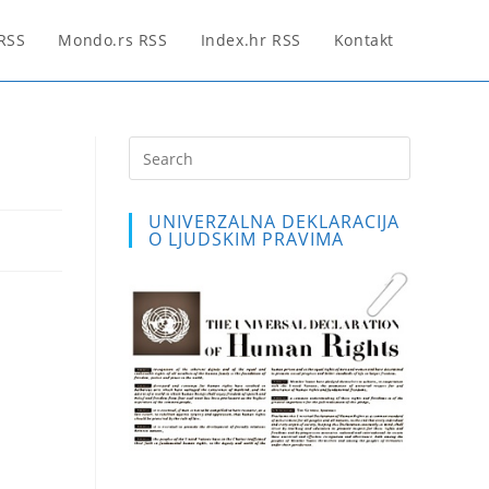
 RSS
Mondo.rs RSS
Index.hr RSS
Kontakt
Press
Escape
to
UNIVERZALNA DEKLARACIJA
close
O LJUDSKIM PRAVIMA
the
search
panel.