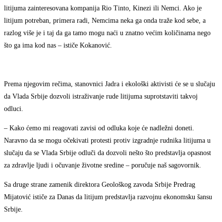
litijuma zainteresovana kompanija Rio Tinto, Kinezi ili Nemci. Ako je
litijum potreban, primera radi, Nemcima neka ga onda traže kod sebe, a
razlog više je i taj da ga tamo mogu naći u znatno većim količinama nego
što ga ima kod nas – ističe Kokanović.
Prema njegovim rečima, stanovnici Jadra i ekološki aktivisti će se u slučaju
da Vlada Srbije dozvoli istraživanje rude litijuma suprotstaviti takvoj
odluci.
– Kako ćemo mi reagovati zavisi od odluka koje će nadležni doneti.
Naravno da se mogu očekivati protesti protiv izgradnje rudnika litijuma u
slučaju da se Vlada Srbije odluči da dozvoli nešto što predstavlja opasnost
za zdravlje ljudi i očuvanje životne sredine – poručuje naš sagovornik.
Sa druge strane zamenik direktora Geološkog zavoda Srbije Predrag
Mijatović ističe za Danas da litijum predstavlja razvojnu ekonomsku šansu
Srbije.