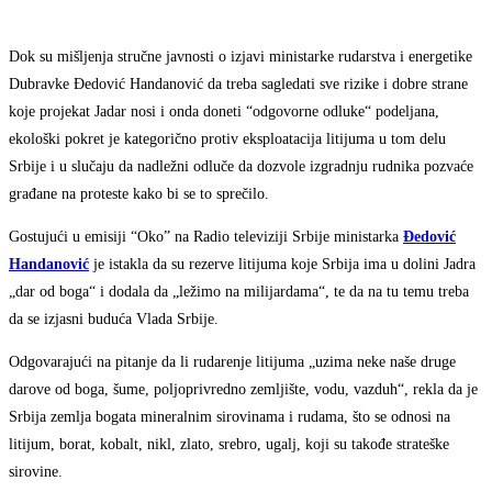
Dok su mišljenja stručne javnosti o izjavi ministarke rudarstva i energetike
Dubravke Đedović Handanović da treba sagledati sve rizike i dobre strane
koje projekat Jadar nosi i onda doneti “odgovorne odluke“ podeljana,
ekološki pokret je kategorično protiv eksploatacija litijuma u tom delu
Srbije i u slučaju da nadležni odluče da dozvole izgradnju rudnika pozvaće
građane na proteste kako bi se to sprečilo.
Gostujući u emisiji “Oko” na Radio televiziji Srbije ministarka
Đedović
Handanović
je istakla da su rezerve litijuma koje Srbija ima u dolini Jadra
„dar od boga“ i dodala da „ležimo na milijardama“, te da na tu temu treba
da se izjasni buduća Vlada Srbije.
Odgovarajući na pitanje da li rudarenje litijuma „uzima neke naše druge
darove od boga, šume, poljoprivredno zemljište, vodu, vazduh“, rekla da je
Srbija zemlja bogata mineralnim sirovinama i rudama, što se odnosi na
litijum, borat, kobalt, nikl, zlato, srebro, ugalj, koji su takođe strateške
sirovine.