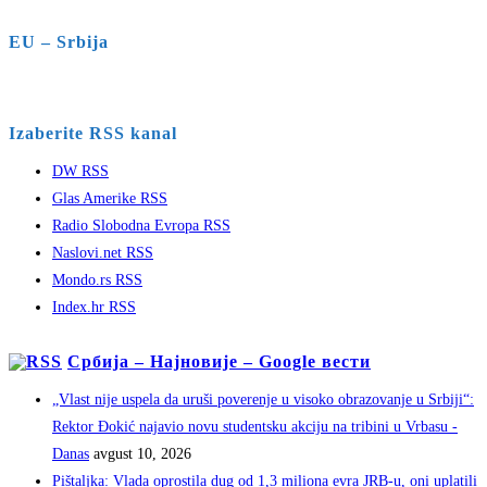
EU – Srbija
Izaberite RSS kanal
DW RSS
Glas Amerike RSS
Radio Slobodna Evropa RSS
Naslovi.net RSS
Mondo.rs RSS
Index.hr RSS
Србија – Најновије – Google вести
„Vlast nije uspela da uruši poverenje u visoko obrazovanje u Srbiji“:
Rektor Đokić najavio novu studentsku akciju na tribini u Vrbasu -
Danas
avgust 10, 2026
Pištaljka: Vlada oprostila dug od 1,3 miliona evra JRB-u, oni uplatili