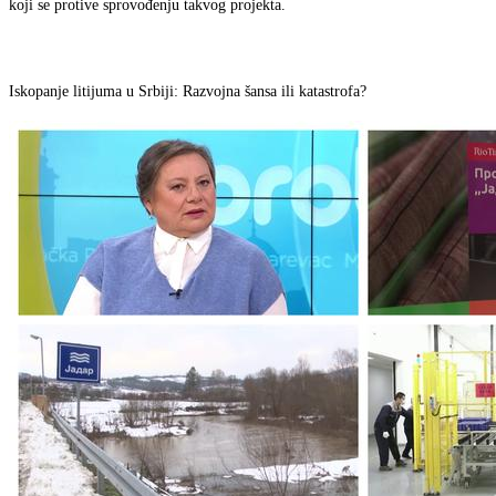
koji se protive sprovođenju takvog projekta.
Iskopanje litijuma u Srbiji: Razvojna šansa ili katastrofa?