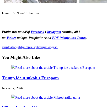
Izvor: TV Nova/Probudi se
Pratite nas na našoj
Facebook
i
Instagram
stranici, ali i
na
Twitter
nalogu. Pretplatite se na
PDF izdanje lista Danas
.
eksploatacija
litijum
preispitivanje
Beograd
You Might Also Like
Trump ide u sukob s Europom
februar 7, 2026