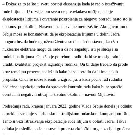
– Dokaz za to je što u svetu postoji ekspanzija kada je reč o istraživanju
rude litijuma. U razvijenom svetu ne preovladava mišljenje da je
eksploatacija litijuma i otvaranje postrojenja za njegovu preradu nešto što je
opasnost po okolinu. Naravno uz adekvatne mere zaštite. Ako govorimo o
Srbiji može se konstatovati da je eksploatacija litijuma u dolini Jadra
moguća bez da bude ugrožena životna sredina. Jednostavno, kao što
nuklearne elektrane mogu da rade a da ne zagađuju isti je slučaj i sa
rudnicima litijuma. Ono što je potrebno uraditi da bi se to osiguralo je
uraditi kvalitetan projekat izgradnje rudnika. On bi dalje trebalo da prođe
kroz temeljnu proveru nadležnih kako bi se utvrdilo da li ima nekih
propusta. Onda se može krenuti u izgradnju, a kada počne rad rudnika
nadležne inspekcije treba da sprovode kontrolu rada kako bi se sprečio
eventualni negativni uticaj na životnu okolinu – navodi Mijatović.
Podsećanja radi, krajem januara 2022. godine Vlada Srbije donela je odluku
o prekidu saradnje sa britansko-australijskom rudarskom kompanijom Rio
Tinto u vezi istraživanja eksploatacije rude litijum u oblasti Jadra. Takva
odluka je usledila posle masovnih protesta ekoloških organizacija i građana