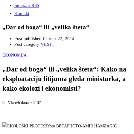
Index.hr RSS
Kontakt
„Dar od boga“ ili „velika šteta“
Post published:
februar 22, 2024
Post category:
VESTI
EKONOMIJA
„Dar od boga“ ili „velika šteta“: Kako na
eksploataciju litijuma gleda ministarka, a
kako ekolozi i ekonomisti?
G. Vlaović
danas 07:07
foto BETAPHOTO/AMIR HAMZAGIĆ