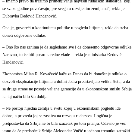
– Imamo pravo da tražimo primenjivanje najviših rudarskih standarda, koji
se svake godine povećavaju, pre svega u razvijenim zemljama“, rekla je
Dubravka Đedović Handanović.
Ona je, govoreći u kontinuitetu politike u pogledu litijuma, rekla da treba
doneti odgovorne odluke.
– Ono što nas zanima je da sagledamo sve i da donesemo odgovorne odluke.
Naravno, to će biti posao naredne vlade – rekla je ministarka Đedović
Handanović.
Ekonomista Milan R. Kovačević kaže za Danas da bi donošenje odluke o
dozvoli eksploatacije litijuma u dolini Jadra predstavljalo veliku štetu, a da
sa druge strane ne postoje valjane garancije da u ekonomskom smislu Srbija
na taj način bilo šta dobija.
– Ne postoji nijedna zemlja u svetu kojoj u ekonomskom pogledu ide
dobro, a privreda joj se zasniva na razvoju rudarstva. Logična je
pretpostavka da Srbija ne bi bila izuzetak po tom pitanju. Odavno je već
jasno da će predsednik Srbije Aleksandar Vučić u jednom trenutku zatražiti