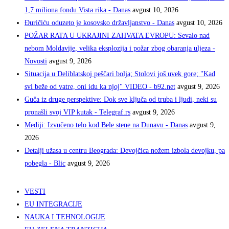
1,7 miliona fondu Vista rika - Danas
avgust 10, 2026
Đuričiću oduzeto je kosovsko državljanstvo - Danas
avgust 10, 2026
POŽAR RATA U UKRAJINI ZAHVATA EVROPU: Sevalo nad
nebom Moldavije, velika eksplozija i požar zbog obaranja uljeza -
Novosti
avgust 9, 2026
Situacija u Deliblatskoj peščari bolja; Stolovi još uvek gore; "Kad
svi beže od vatre, oni idu ka njoj" VIDEO - b92.net
avgust 9, 2026
Guča iz druge perspektive: Dok sve ključa od truba i ljudi, neki su
pronašli svoj VIP kutak - Telegraf.rs
avgust 9, 2026
Mediji: Izvučeno telo kod Bele stene na Dunavu - Danas
avgust 9,
2026
Detalji užasa u centru Beograda: Devojčica nožem izbola devojku, pa
pobegla - Blic
avgust 9, 2026
VESTI
EU INTEGRACIJE
NAUKA I TEHNOLOGIJE