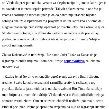
od Vlade da preispita odluku vezanu za eksploataciju litijuma u Jadru, jer je
to navodno u interesu srpske privrede. Takvih dokaza nema, a ono što je
veoma neozbiljno i iznenađujuće je da do danas nije urađena nijedna
ozbiljna analiza o isplativosti tog projekta u dolini Jadra kao i o tome da li
njegova realizacija predstavlja opasnost po životnu okolinu i zdravlje ljudi.
Shodno svemu tome, nije dobro što nadležni nameravaju da preispitaju
prethodno donetu odluku o zabrani istraživanja rude litijuma u Srbiji –
navodi naš sagovornik.
Zlatko Kokanović iz udruženja “Ne damo Jadar” kaže za Danas da je
izgradnja rudnika litijuma u tom delu Srbije
neprihvatljiva
za lokalno
stanovništvo.
– Razlog je taj što bi to omogućilo ugrožavanje zdravlja ljudi i životne
sredine. Svako ko zdravorazumski razmišlja protiv je realizacije tog
projekta. Sada se jasno vidi da je odluka o zabrani Rio Tintu da istražuje
rudu litijuma u ovom delu Srbije Vlada oduzela iz čisto političkih razloga
odnosno zarad izbora. Čim su se izbori okončali nadležni ponovo tu temu
ističu u prvi plan. Nama je apsolutno svejedno da li je za izgradnju rudnika