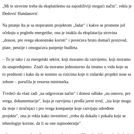
„Mi te sirovine treba da eksplatišemo na najodrživiji mogući način“, rekla je
Đedović Handanović.
Na pitanje šta je sa stopiranim projektom „Jadar“ i kakve se promene još
očekuju u pogledu energetike, ona je istakla da eksplatacija sirovina
„donosi, pre svega ekonomske koristi“ i povećava bruto domaći proizvod,
plate, penzije i omogućava punjenje budžeta.
– To je tako i za energetski sektor, koji moramo da razvijemo, koji moramo
da unapređujemo. Znači da moramo jednostavno da imamo u vidu koje su
to prednosti i kako da se nosimo sa rizicima koje ti rudarski projekti nose sa
sobom – poručila je resorna ministarka.
Tvrdeći da vlast radi „na odgovoran način“ i donosi odluke „na osnovu, pre
svega, dokumentacije“, koja je razvijena i prošla javni uvid, „iza koje mogu
da stoje i stručnjaci i pre svega kompanije koje razvijaju određene
projekte“, ona je rekla kako investitori „treba da dokažu i pokažu koje se
tehnologije koriste, da li su one najmodernije“.