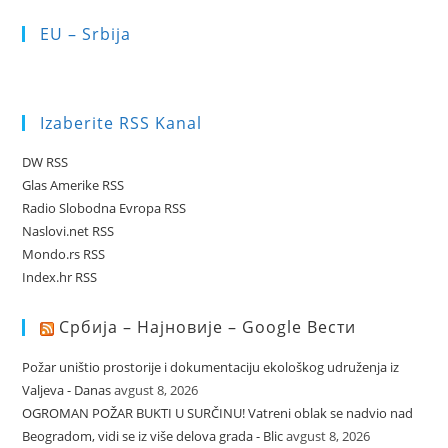
EU – Srbija
Izaberite RSS Kanal
DW RSS
Glas Amerike RSS
Radio Slobodna Evropa RSS
Naslovi.net RSS
Mondo.rs RSS
Index.hr RSS
Србија – Најновије – Google Вести
Požar uništio prostorije i dokumentaciju ekološkog udruženja iz
Valjeva - Danas
avgust 8, 2026
OGROMAN POŽAR BUKTI U SURČINU! Vatreni oblak se nadvio nad
Beogradom, vidi se iz više delova grada - Blic
avgust 8, 2026