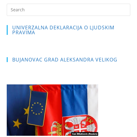
Pre
Es
to
UNIVERZALNA DEKLARACIJA O LJUDSKIM
clo
PRAVIMA
the
sea
pan
BUJANOVAC GRAD ALEKSANDRA VELIKOG