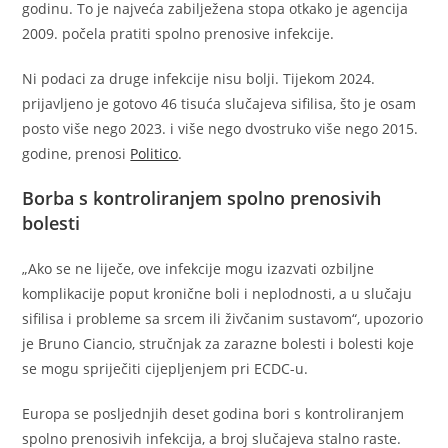
godinu. To je najveća zabilježena stopa otkako je agencija
2009. počela pratiti spolno prenosive infekcije.
Ni podaci za druge infekcije nisu bolji. Tijekom 2024.
prijavljeno je gotovo 46 tisuća slučajeva sifilisa, što je osam
posto više nego 2023. i više nego dvostruko više nego 2015.
godine, prenosi
Politico
.
Borba s kontroliranjem spolno prenosivih
bolesti
„Ako se ne liječe, ove infekcije mogu izazvati ozbiljne
komplikacije poput kronične boli i neplodnosti, a u slučaju
sifilisa i probleme sa srcem ili živčanim sustavom“, upozorio
je Bruno Ciancio, stručnjak za zarazne bolesti i bolesti koje
se mogu spriječiti cijepljenjem pri ECDC-u.
Europa se posljednjih deset godina bori s kontroliranjem
spolno prenosivih infekcija, a broj slučajeva stalno raste.