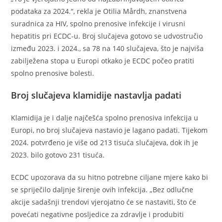
podataka za 2024.“, rekla je Otilia Mårdh, znanstvena
suradnica za HIV, spolno prenosive infekcije i virusni
hepatitis pri ECDC-u. Broj slučajeva gotovo se udvostručio
između 2023. i 2024., sa 78 na 140 slučajeva, što je najviša
zabilježena stopa u Europi otkako je ECDC počeo pratiti
spolno prenosive bolesti.
Broj slučajeva klamidije nastavlja padati
Klamidija je i dalje najčešća spolno prenosiva infekcija u
Europi, no broj slučajeva nastavio je lagano padati. Tijekom
2024. potvrđeno je više od 213 tisuća slučajeva, dok ih je
2023. bilo gotovo 231 tisuća.
ECDC upozorava da su hitno potrebne ciljane mjere kako bi
se spriječilo daljnje širenje ovih infekcija. „Bez odlučne
akcije sadašnji trendovi vjerojatno će se nastaviti, što će
povećati negativne posljedice za zdravlje i produbiti