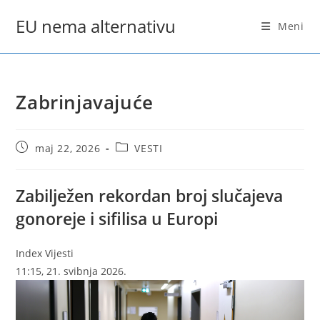
Skip
EU nema alternativu
to
Meni
content
Zabrinjavajuće
Post
Post
maj 22, 2026
VESTI
published:
category:
Zabilježen rekordan broj slučajeva
gonoreje i sifilisa u Europi
Index Vijesti
11:15, 21. svibnja 2026.