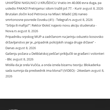
UHAPŠENI NASILNICI U KRUŠEVCU: Vratio im 40.000 evra duga, pa
usledio PAKAO! Pretnjama i silom tražili još 77. - Kurir
avgust 8, 2026
Brutalan zločin kod Petrovca na Mlavi: Mladić (26) naneo
smrtonosne povrede čoveku (41) - Telegraf.rs
avgust 8, 2026
"Srbija ili mafija?": Rektor Đokić najavio novu akciju studenata -
Nova.rs
avgust 8, 2026
Pripadniku srpskog MUP-a zadržanom na Jarinju oduzeto kosovsko
državljanstvo jer je „pripadnik policijskih snaga druge države“ -
Danas
avgust 8, 2026
Gašenju požara u Deliblatskoj peščari priključili se građani i volonteri
- Blic
avgust 8, 2026
Mislila da je srela Vučića, a onda iznela bizarnu teoriju: Blokaderka
sada sumnja da predsednik ima klona?! (VIDEO) - 24sedam
avgust 8,
2026