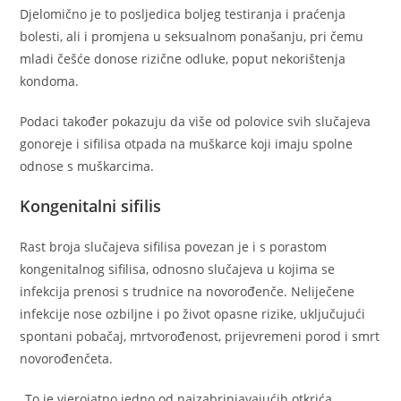
Djelomično je to posljedica boljeg testiranja i praćenja
bolesti, ali i promjena u seksualnom ponašanju, pri čemu
mladi češće donose rizične odluke, poput nekorištenja
kondoma.
Podaci također pokazuju da više od polovice svih slučajeva
gonoreje i sifilisa otpada na muškarce koji imaju spolne
odnose s muškarcima.
Kongenitalni sifilis
Rast broja slučajeva sifilisa povezan je i s porastom
kongenitalnog sifilisa, odnosno slučajeva u kojima se
infekcija prenosi s trudnice na novorođenče. Neliječene
infekcije nose ozbiljne i po život opasne rizike, uključujući
spontani pobačaj, mrtvorođenost, prijevremeni porod i smrt
novorođenčeta.
„To je vjerojatno jedno od najzabrinjavajućih otkrića