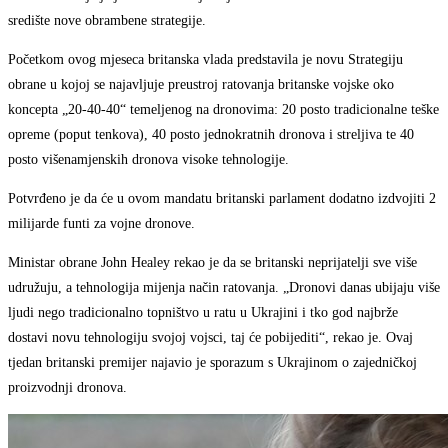
središte nove obrambene strategije.
Početkom ovog mjeseca britanska vlada predstavila je novu Strategiju
obrane u kojoj se najavljuje preustroj ratovanja britanske vojske oko
koncepta „20-40-40“ temeljenog na dronovima: 20 posto tradicionalne teške
opreme (poput tenkova), 40 posto jednokratnih dronova i streljiva te 40
posto višenamjenskih dronova visoke tehnologije.
Potvrđeno je da će u ovom mandatu britanski parlament dodatno izdvojiti 2
milijarde funti za vojne dronove.
Ministar obrane John Healey rekao je da se britanski neprijatelji sve više
udružuju, a tehnologija mijenja način ratovanja. „Dronovi danas ubijaju više
ljudi nego tradicionalno topništvo u ratu u Ukrajini i tko god najbrže
dostavi novu tehnologiju svojoj vojsci, taj će pobijediti“, rekao je. Ovaj
tjedan britanski premijer najavio je sporazum s Ukrajinom o zajedničkoj
proizvodnji dronova.