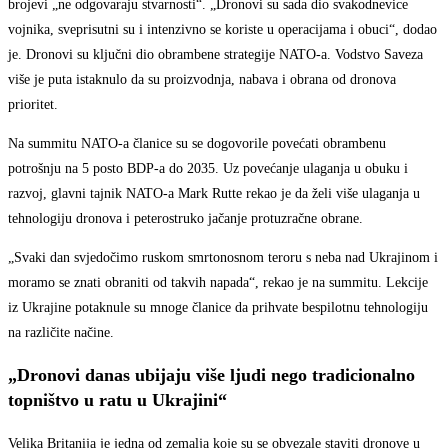
brojevi „ne odgovaraju stvarnosti“. „Dronovi su sada dio svakodnevice
vojnika, sveprisutni su i intenzivno se koriste u operacijama i obuci“, dodao
je. Dronovi su ključni dio obrambene strategije NATO-a. Vodstvo Saveza
više je puta istaknulo da su proizvodnja, nabava i obrana od dronova
prioritet.
Na summitu NATO-a članice su se dogovorile povećati obrambenu
potrošnju na 5 posto BDP-a do 2035. Uz povećanje ulaganja u obuku i
razvoj, glavni tajnik NATO-a Mark Rutte rekao je da želi više ulaganja u
tehnologiju dronova i peterostruko jačanje protuzračne obrane.
„Svaki dan svjedočimo ruskom smrtonosnom teroru s neba nad Ukrajinom i
moramo se znati obraniti od takvih napada“, rekao je na summitu. Lekcije
iz Ukrajine potaknule su mnoge članice da prihvate bespilotnu tehnologiju
na različite načine.
„Dronovi danas ubijaju više ljudi nego tradicionalno
topništvo u ratu u Ukrajini“
Velika Britanija je jedna od zemalja koje su se obvezale staviti dronove u