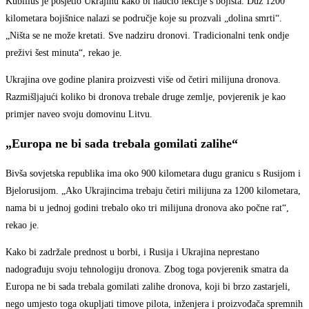
Kubilius je posjetio Ukrajinu kako bi naučio lekcije s bojišta. Duž 1200
kilometara bojišnice nalazi se područje koje su prozvali „dolina smrti“.
„Ništa se ne može kretati. Sve nadziru dronovi. Tradicionalni tenk ondje
preživi šest minuta“, rekao je.
Ukrajina ove godine planira proizvesti više od četiri milijuna dronova.
Razmišljajući koliko bi dronova trebale druge zemlje, povjerenik je kao
primjer naveo svoju domovinu Litvu.
„Europa ne bi sada trebala gomilati zalihe“
Bivša sovjetska republika ima oko 900 kilometara dugu granicu s Rusijom i
Bjelorusijom. „Ako Ukrajincima trebaju četiri milijuna za 1200 kilometara,
nama bi u jednoj godini trebalo oko tri milijuna dronova ako počne rat“,
rekao je.
Kako bi zadržale prednost u borbi, i Rusija i Ukrajina neprestano
nadograđuju svoju tehnologiju dronova. Zbog toga povjerenik smatra da
Europa ne bi sada trebala gomilati zalihe dronova, koji bi brzo zastarjeli,
nego umjesto toga okupljati timove pilota, inženjera i proizvođača spremnih