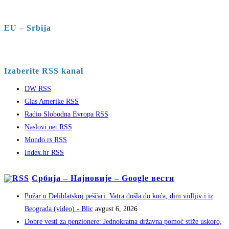
EU – Srbija
Izaberite RSS kanal
DW RSS
Glas Amerike RSS
Radio Slobodna Evropa RSS
Naslovi.net RSS
Mondo.rs RSS
Index.hr RSS
Србија – Најновије – Google вести
Požar u Deliblatskoj peščari: Vatra došla do kuća, dim vidljiv i iz
Beograda (video) - Blic
avgust 6, 2026
Dobre vesti za penzionere: Jednokratna državna pomoć stiže uskoro,