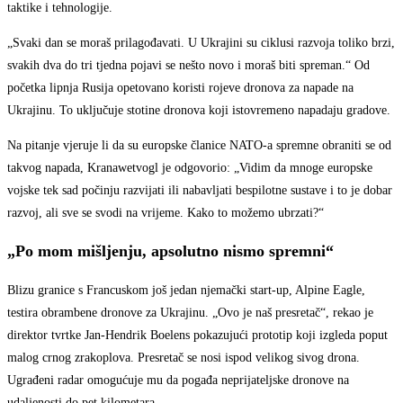
taktike i tehnologije.
„Svaki dan se moraš prilagođavati. U Ukrajini su ciklusi razvoja toliko brzi,
svakih dva do tri tjedna pojavi se nešto novo i moraš biti spreman.“ Od
početka lipnja Rusija opetovano koristi rojeve dronova za napade na
Ukrajinu. To uključuje stotine dronova koji istovremeno napadaju gradove.
Na pitanje vjeruje li da su europske članice NATO-a spremne obraniti se od
takvog napada, Kranawetvogl je odgovorio: „Vidim da mnoge europske
vojske tek sad počinju razvijati ili nabavljati bespilotne sustave i to je dobar
razvoj, ali sve se svodi na vrijeme. Kako to možemo ubrzati?“
„Po mom mišljenju, apsolutno nismo spremni“
Blizu granice s Francuskom još jedan njemački start-up, Alpine Eagle,
testira obrambene dronove za Ukrajinu. „Ovo je naš presretač“, rekao je
direktor tvrtke Jan-Hendrik Boelens pokazujući prototip koji izgleda poput
malog crnog zrakoplova. Presretač se nosi ispod velikog sivog drona.
Ugrađeni radar omogućuje mu da pogađa neprijateljske dronove na
udaljenosti do pet kilometara.