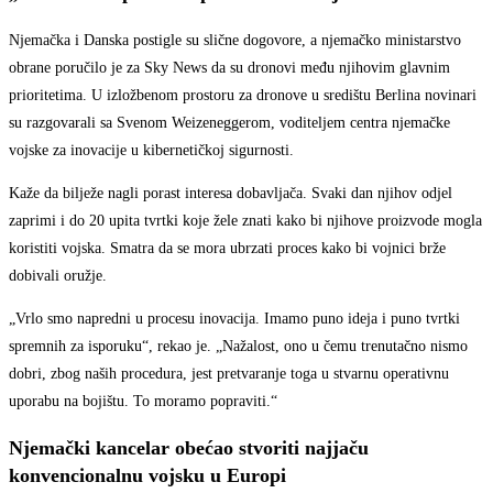
Njemačka i Danska postigle su slične dogovore, a njemačko ministarstvo
obrane poručilo je za Sky News da su dronovi među njihovim glavnim
prioritetima. U izložbenom prostoru za dronove u središtu Berlina novinari
su razgovarali sa Svenom Weizeneggerom, voditeljem centra njemačke
vojske za inovacije u kibernetičkoj sigurnosti.
Kaže da bilježe nagli porast interesa dobavljača. Svaki dan njihov odjel
zaprimi i do 20 upita tvrtki koje žele znati kako bi njihove proizvode mogla
koristiti vojska. Smatra da se mora ubrzati proces kako bi vojnici brže
dobivali oružje.
„Vrlo smo napredni u procesu inovacija. Imamo puno ideja i puno tvrtki
spremnih za isporuku“, rekao je. „Nažalost, ono u čemu trenutačno nismo
dobri, zbog naših procedura, jest pretvaranje toga u stvarnu operativnu
uporabu na bojištu. To moramo popraviti.“
Njemački kancelar obećao stvoriti najjaču
konvencionalnu vojsku u Europi