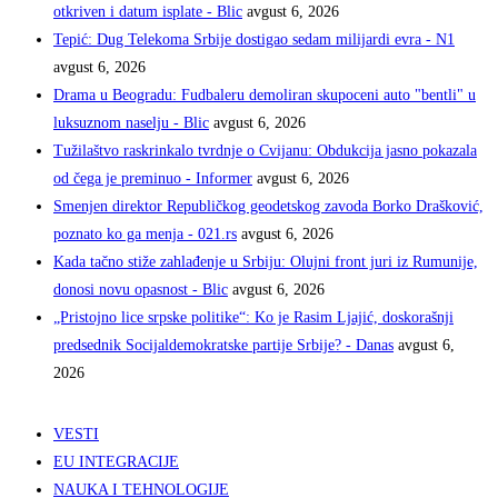
otkriven i datum isplate - Blic
avgust 6, 2026
Tepić: Dug Telekoma Srbije dostigao sedam milijardi evra - N1
avgust 6, 2026
Drama u Beogradu: Fudbaleru demoliran skupoceni auto "bentli" u
luksuznom naselju - Blic
avgust 6, 2026
Tužilaštvo raskrinkalo tvrdnje o Cvijanu: Obdukcija jasno pokazala
od čega je preminuo - Informer
avgust 6, 2026
Smenjen direktor Republičkog geodetskog zavoda Borko Drašković,
poznato ko ga menja - 021.rs
avgust 6, 2026
Kada tačno stiže zahlađenje u Srbiju: Olujni front juri iz Rumunije,
donosi novu opasnost - Blic
avgust 6, 2026
„Pristojno lice srpske politike“: Ko je Rasim Ljajić, doskorašnji
predsednik Socijaldemokratske partije Srbije? - Danas
avgust 6,
2026
VESTI
EU INTEGRACIJE
NAUKA I TEHNOLOGIJE