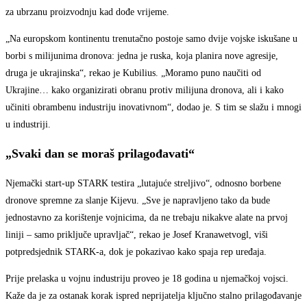
za ubrzanu proizvodnju kad dođe vrijeme.
„Na europskom kontinentu trenutačno postoje samo dvije vojske iskušane u
borbi s milijunima dronova: jedna je ruska, koja planira nove agresije,
druga je ukrajinska“, rekao je Kubilius. „Moramo puno naučiti od
Ukrajine… kako organizirati obranu protiv milijuna dronova, ali i kako
učiniti obrambenu industriju inovativnom“, dodao je. S tim se slažu i mnogi
u industriji.
„Svaki dan se moraš prilagođavati“
Njemački start-up STARK testira „lutajuće streljivo“, odnosno borbene
dronove spremne za slanje Kijevu. „Sve je napravljeno tako da bude
jednostavno za korištenje vojnicima, da ne trebaju nikakve alate na prvoj
liniji – samo priključe upravljač“, rekao je Josef Kranawetvogl, viši
potpredsjednik STARK-a, dok je pokazivao kako spaja rep uređaja.
Prije prelaska u vojnu industriju proveo je 18 godina u njemačkoj vojsci.
Kaže da je za ostanak korak ispred neprijatelja ključno stalno prilagođavanje