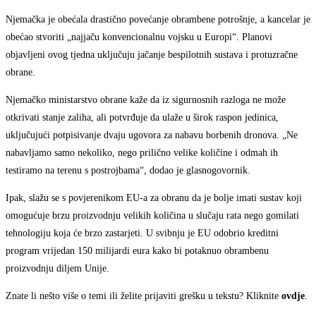
Njemačka je obećala drastično povećanje obrambene potrošnje, a kancelar je
obećao stvoriti „najjaču konvencionalnu vojsku u Europi“. Planovi
objavljeni ovog tjedna uključuju jačanje bespilotnih sustava i protuzračne
obrane.
Njemačko ministarstvo obrane kaže da iz sigurnosnih razloga ne može
otkrivati stanje zaliha, ali potvrđuje da ulaže u širok raspon jedinica,
uključujući potpisivanje dvaju ugovora za nabavu borbenih dronova. „Ne
nabavljamo samo nekoliko, nego prilično velike količine i odmah ih
testiramo na terenu s postrojbama“, dodao je glasnogovornik.
Ipak, slažu se s povjerenikom EU-a za obranu da je bolje imati sustav koji
omogućuje brzu proizvodnju velikih količina u slučaju rata nego gomilati
tehnologiju koja će brzo zastarjeti. U svibnju je EU odobrio kreditni
program vrijedan 150 milijardi eura kako bi potaknuo obrambenu
proizvodnju diljem Unije.
Znate li nešto više o temi ili želite prijaviti grešku u tekstu? Kliknite
ovdje
.