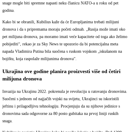
snage mogle biti spremne napasti neku članicu NATO-a u roku od pet
godina.
Kako bi se obranili, Kubilius kaže da će Europljanima trebati milijuni
dronova i da s pripremama moraju početi odmah. „Rusija može imati oko
pet milijuna dronova, pa moramo imati veće kapacitete od toga ako želimo
pobijediti“, rekao je za Sky News te upozorio da bi potencijalna meta
napada Vladimira Putina bila suočena s ruskom vojskom „iskušanom na
bojištu, koja raspolaže milijunima dronova“.
Ukrajina ove godine planira proizvesti više od četiri
milijuna dronova
Invazija na Ukrajinu 2022. pokrenula je revoluciju u ratovanju dronovima.
Suočeni s jednom od najjačih vojski na svijetu, Ukrajinci su iskoristili
jeftinu i prilagodljivu tehnologiju. Procjenjuju da su njihove jedinice s
dronovima sada odgovorne za 80 posto gubitaka na prvoj liniji ruskih
snaga.