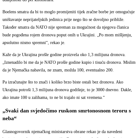
Boelens smatra da bi to moglo promijeniti tijek zračne borbe jer omogućuje
uništavanje neprijateljskih jedinica prije nego što se dovoljno približe.
Također smatra da NATO nije spreman za mogućnost da njegova članica
bude pogođena rojem dronova poput onih u Ukrajini. „Po mom mišljenju,
apsolutno nismo spremni“, rekao je.
Kaže da je Ukrajina prošle godine proizvela oko 1,3 milijuna dronova.
„Iznenadilo bi me da je NATO prošle godine kupio i tisuću dronova. Mislim
da je Njemačka nabavila, ne znam, možda 100, eventualno 200.
Pa izračunajte što to znači i koliko brzo biste ostali bez dronova. Ako
Ukrajina potroši 1,3 milijuna dronova godišnje, to je 3000 dnevno. Dakle,
ako imate 100 u zalihama, to ne bi trajalo ni sat vremena.“
„Svaki dan svjedočimo ruskom smrtonosnom teroru s
neba“
Glasnogovornik njemačkog ministarstva obrane rekao je da navedeni