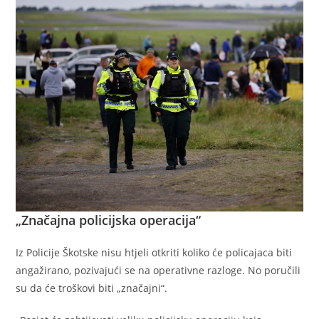
„Značajna policijska operacija“
Iz Policije Škotske nisu htjeli otkriti koliko će policajaca biti
angažirano, pozivajući se na operativne razloge. No poručili
su da će troškovi biti „značajni“.