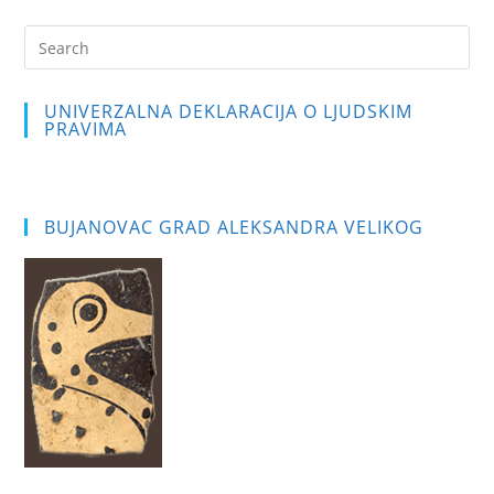
Pre
Es
to
UNIVERZALNA DEKLARACIJA O LJUDSKIM
clo
PRAVIMA
the
sea
pan
BUJANOVAC GRAD ALEKSANDRA VELIKOG