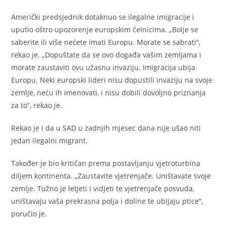
Američki predsjednik dotaknuo se ilegalne imigracije i
uputio oštro upozorenje europskim čelnicima. „Bolje se
saberite ili više nećete imati Europu. Morate se sabrati“,
rekao je. „Dopuštate da se ovo događa vašim zemljama i
morate zaustaviti ovu užasnu invaziju. Imigracija ubija
Europu. Neki europski lideri nisu dopustili invaziju na svoje
zemlje, neću ih imenovati, i nisu dobili dovoljno priznanja
za to“, rekao je.
Rekao je i da u SAD u zadnjih mjesec dana nije ušao niti
jedan ilegalni migrant.
Također je bio kritičan prema postavljanju vjetroturbina
diljem kontinenta. „Zaustavite vjetrenjače. Uništavate svoje
zemlje. Tužno je letjeti i vidjeti te vjetrenjače posvuda,
uništavaju vaša prekrasna polja i doline te ubijaju ptice“,
poručio je.