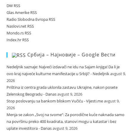
DW RSS
Glas Amerike RSS
Radio Slobodna Evropa RSS
Naslovi.net RSS
Mondo.rs RSS
Index.hr RSS
Србија – Најновије – Google Вести
Nedeljnik saznaje: Najveći izdavači ne idu na Sajam knjiga! Da li je
ovo kraj najveće kulturne manifestacije u Srbiji? - Nedeljnik
avgust 9,
2026
Priština iz centra grada uklonila zastavu Ukrajine, nakon posete
Zelenskog Beogradu - Danas
avgust 9, 2026
Stop poslovanju sa bankom bliskom Vučiću - Vijesti.me
avgust 9,
2026
Menja se zakon „Svoj na svome“: Za porodične kuće naknada samo
na površinu preko 400 kvadrata, stanovi mogu u katastar i bez
uplate investitora - Danas
avgust 9, 2026