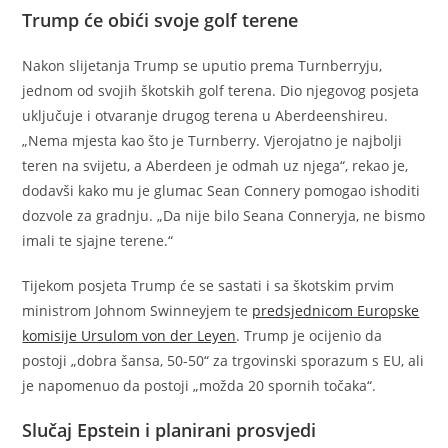
Trump će obići svoje golf terene
Nakon slijetanja Trump se uputio prema Turnberryju,
jednom od svojih škotskih golf terena. Dio njegovog posjeta
uključuje i otvaranje drugog terena u Aberdeenshireu.
„Nema mjesta kao što je Turnberry. Vjerojatno je najbolji
teren na svijetu, a Aberdeen je odmah uz njega“, rekao je,
dodavši kako mu je glumac Sean Connery pomogao ishoditi
dozvole za gradnju. „Da nije bilo Seana Conneryja, ne bismo
imali te sjajne terene.“
Tijekom posjeta Trump će se sastati i sa škotskim prvim
ministrom Johnom Swinneyjem te
predsjednicom Europske
komisije Ursulom von der Leyen
. Trump je ocijenio da
postoji „dobra šansa, 50-50“ za trgovinski sporazum s EU, ali
je napomenuo da postoji „možda 20 spornih točaka“.
Slučaj Epstein i planirani prosvjedi