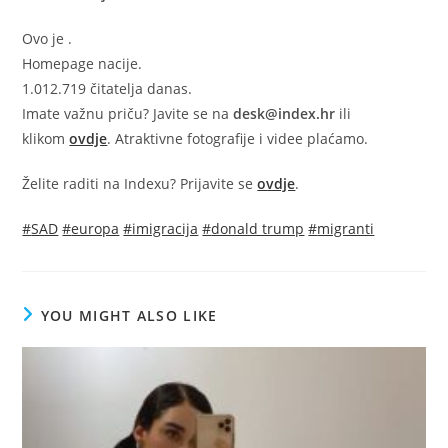
Ovo je
.
Homepage nacije.
1.012.719 čitatelja danas.
Imate važnu priču? Javite se na
desk@index.hr
ili
klikom
ovdje
. Atraktivne fotografije i videe plaćamo.
Želite raditi na Indexu? Prijavite se
ovdje
.
#
SAD
#
europa
#
imigracija
#
donald trump
#
migranti
YOU MIGHT ALSO LIKE