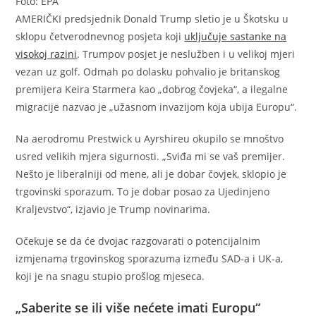
Foto: EPA
AMERIČKI predsjednik Donald Trump sletio je u Škotsku u
sklopu četverodnevnog posjeta koji
uključuje sastanke na
visokoj razini
. Trumpov posjet je neslužben i u velikoj mjeri
vezan uz golf. Odmah po dolasku pohvalio je britanskog
premijera Keira Starmera kao „dobrog čovjeka“, a ilegalne
migracije nazvao je „užasnom invazijom koja ubija Europu“.
Na aerodromu Prestwick u Ayrshireu okupilo se mnoštvo
usred velikih mjera sigurnosti. „Sviđa mi se vaš premijer.
Nešto je liberalniji od mene, ali je dobar čovjek, sklopio je
trgovinski sporazum. To je dobar posao za Ujedinjeno
Kraljevstvo“, izjavio je Trump novinarima.
Očekuje se da će dvojac razgovarati o potencijalnim
izmjenama trgovinskog sporazuma između SAD-a i UK-a,
koji je na snagu stupio prošlog mjeseca.
„Saberite se ili više nećete imati Europu“