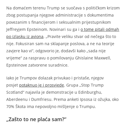
Na domaćem terenu Trump se suočava s političkom krizom
zbog postupanja njegove administracije s dokumentima
povezanim s financijerom i seksualnim prijestupnikom
Jeffreyjem Epsteinom. Novinari su ga i
o tome pitali odmah
po izlasku iz aviona
. „Pravite veliku stvar od nečega što to
nije. Fokusiran sam na sklapanje poslova, a ne na teorije
zavjere kao vi“, odgovorio je, dodavši kako „sada nije
vrijeme“ za raspravu o pomilovanju Ghislaine Maxwell,
Epsteinove zatvorene suradnice.
Iako je Trumpov dolazak privukao i pristaše, njegov
posjet
potaknuo je i prosvjede
. Grupa „Stop Trump
Scotland“ najavila je demonstracije u Edinburghu,
Aberdeenu i Dumfriesu. Prema anketi Ipsosa iz ožujka, oko
70% Škota ima nepovoljno mišljenje o Trumpu.
„Zašto to ne plaća sam?“