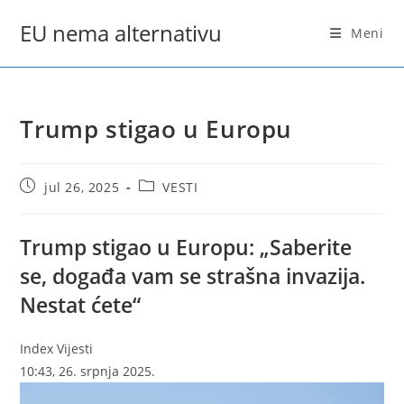
Skip
EU nema alternativu
to
Meni
content
Trump stigao u Europu
Post
Post
jul 26, 2025
VESTI
published:
category:
Trump stigao u Europu: „Saberite
se, događa vam se strašna invazija.
Nestat ćete“
Index Vijesti
10:43, 26. srpnja 2025.