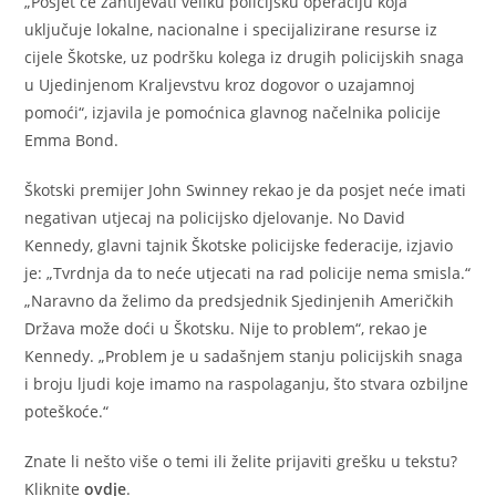
„Posjet će zahtijevati veliku policijsku operaciju koja
uključuje lokalne, nacionalne i specijalizirane resurse iz
cijele Škotske, uz podršku kolega iz drugih policijskih snaga
u Ujedinjenom Kraljevstvu kroz dogovor o uzajamnoj
pomoći“, izjavila je pomoćnica glavnog načelnika policije
Emma Bond.
Škotski premijer John Swinney rekao je da posjet neće imati
negativan utjecaj na policijsko djelovanje. No David
Kennedy, glavni tajnik Škotske policijske federacije, izjavio
je: „Tvrdnja da to neće utjecati na rad policije nema smisla.“
„Naravno da želimo da predsjednik Sjedinjenih Američkih
Država može doći u Škotsku. Nije to problem“, rekao je
Kennedy. „Problem je u sadašnjem stanju policijskih snaga
i broju ljudi koje imamo na raspolaganju, što stvara ozbiljne
poteškoće.“
Znate li nešto više o temi ili želite prijaviti grešku u tekstu?
Kliknite
ovdje
.