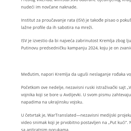
nudeći im novčane naknade.
Institut za proučavanje rata (ISV) je takođe pisao o poku
lažne profile da ih sabotira na mreži.
ISV je izvestio da bi najveća zabrinutost Kremlja zbog lj
Putinovu predsedničku kampanju 2024, koju je on zvanič
Međutim, napori Kremlja da uguši neslaganje rođaka voj
Početkom ove nedelje, nezavisni ruski istraživački sajt 
vojnika koji se bore u Avdijevki. U svom pismu zahteva
napadima na ukrajinsku vojsku.
U četvrtak je, WarTranslated—nezavisni medijski projekat
video snimak koji je prvobitno postavljen na „Put kući“.
sa antiratnim porukama.