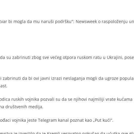
 da su zabrinuti zbog sve većeg otpora ruskom ratu u Ukrajini, po
ci zabrinuti da bi ovi javni izrazi neslaganja mogli da ugroze popul
ast.
dica ruskih vojnika pozvali su da se njihovi najmiliji vrate kućam
ama društvenih medija.
ođaci vojnika jeste Telegram kanal poznat kao „Put kući“.
vstva je izvestilo da je Kremlj verovatno pokušao da ućutka ove g