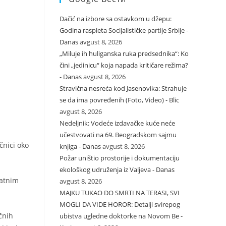
Dačić na izbore sa ostavkom u džepu:
Godina raspleta Socijalističke partije Srbije -
Danas
avgust 8, 2026
„Miluje ih huliganska ruka predsednika“: Ko
čini „jedinicu“ koja napada kritičare režima?
- Danas
avgust 8, 2026
Stravična nesreća kod Jasenovika: Strahuje
se da ima povređenih (Foto, Video) - Blic
avgust 8, 2026
Nedeljnik: Vodeće izdavačke kuće neće
učestvovati na 69. Beogradskom sajmu
čnici oko
knjiga - Danas
avgust 8, 2026
Požar uništio prostorije i dokumentaciju
ekološkog udruženja iz Valjeva - Danas
ratnim
avgust 8, 2026
MAJKU TUKAO DO SMRTI NA TERASI, SVI
MOGLI DA VIDE HOROR: Detalji svirepog
čnih
ubistva ugledne doktorke na Novom Be -