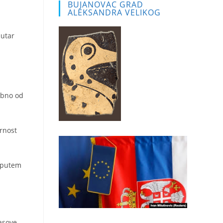
BUJANOVAC GRAD
ALEKSANDRA VELIKOG
sebno od
arnost
a putem
lasove