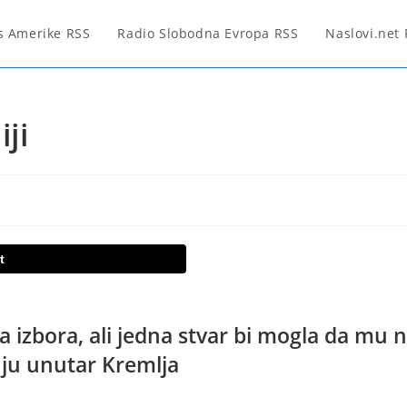
s Amerike RSS
Radio Slobodna Evropa RSS
Naslovi.net
ji
t
a izbora, ali jedna stvar bi mogla da mu 
ju unutar Kremlja