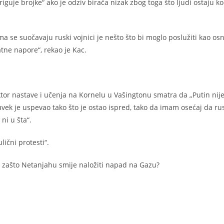
guje brojke“ ako je odziv birača nizak zbog toga što ljudi ostaju ko
ma se suočavaju ruski vojnici je nešto što bi moglo poslužiti kao os
tne napore“, rekao je Kac.
rektor nastave i učenja na Kornelu u Vašingtonu smatra da „Putin nij
vek je uspevao tako što je ostao ispred, tako da imam osećaj da ru
ni u šta“.
lični protesti“.
, zašto Netanjahu smije naložiti napad na Gazu?