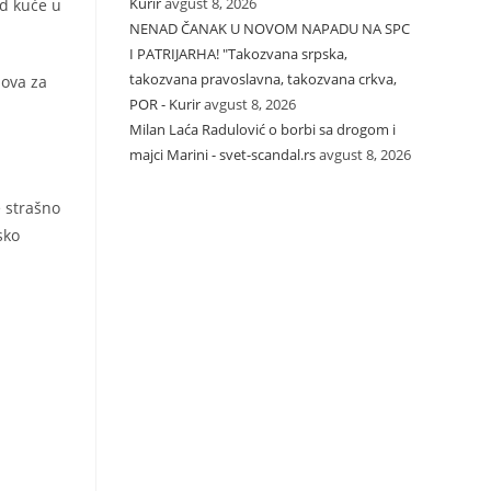
Kurir
avgust 8, 2026
d kuće u
NENAD ČANAK U NOVOM NAPADU NA SPC
I PATRIJARHA! "Takozvana srpska,
takozvana pravoslavna, takozvana crkva,
nova za
POR - Kurir
avgust 8, 2026
Milan Laća Radulović o borbi sa drogom i
majci Marini - svet-scandal.rs
avgust 8, 2026
e strašno
sko