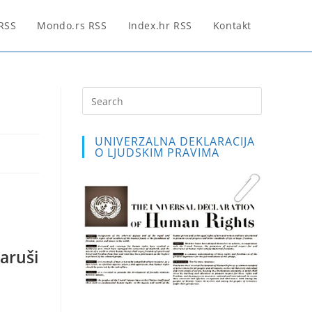
 RSS
Mondo.rs RSS
Index.hr RSS
Kontakt
Press
Escape
to
UNIVERZALNA DEKLARACIJA
close
O LJUDSKIM PRAVIMA
the
search
panel.
naruši