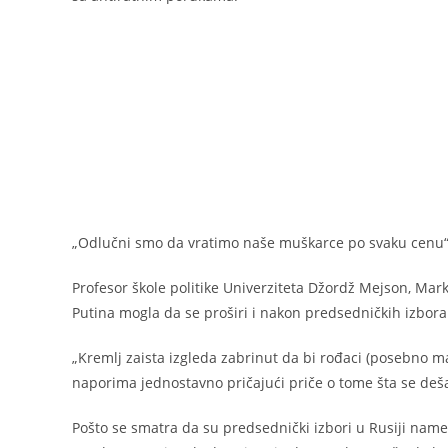
„Odlučni smo da vratimo naše muškarce po svaku cenu“,
Profesor škole politike Univerziteta Džordž Mejson, Mark
Putina mogla da se proširi i nakon predsedničkih izbora
„Kremlj zaista izgleda zabrinut da bi rođaci (posebno m
naporima jednostavno pričajući priče o tome šta se deša
Pošto se smatra da su predsednički izbori u Rusiji name