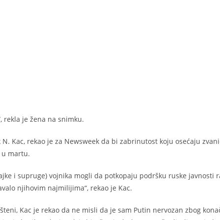
 rekla je žena na snimku.
 N. Kac, rekao je za Newsweek da bi zabrinutost koju osećaju zvani
 u martu.
ajke i supruge) vojnika mogli da potkopaju podršku ruske javnosti 
valo njihovim najmilijima“, rekao je Kac.
šteni, Kac je rekao da ne misli da je sam Putin nervozan zbog kona