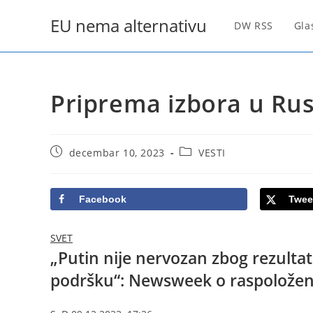
Skip
EU nema alternativu
to
DW RSS
Gla
content
Priprema izbora u Rusi
Post
Post
decembar 10, 2023
VESTI
published:
category:
Facebook
Twee
SVET
„Putin nije nervozan zbog rezultat
podršku“: Newsweek o raspoložen