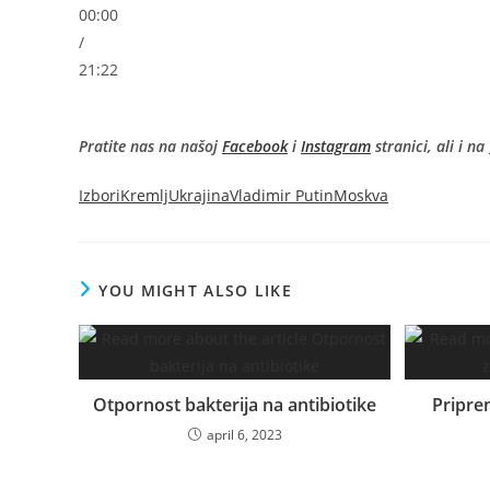
00:00
/
21:22
Pratite nas na našoj
Facebook
i
Instagram
stranici, ali i na
Izbori
Kremlj
Ukrajina
Vladimir Putin
Moskva
YOU MIGHT ALSO LIKE
Otpornost bakterija na antibiotike
Pripre
april 6, 2023