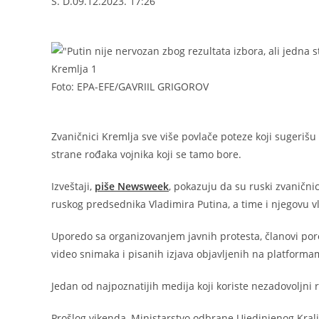
S. D.
09.12.2023.
17:26
Foto: EPA-EFE/GAVRIIL GRIGOROV
Zvaničnici Kremlja sve više povlače poteze koji sugerišu
strane rođaka vojnika koji se tamo bore.
Izveštaji,
piše Newsweek
, pokazuju da su ruski zvanični
ruskog predsednika Vladimira Putina, a time i njegovu vl
Uporedo sa organizovanjem javnih protesta, članovi poro
video snimaka i pisanih izjava objavljenih na platform
Jedan od najpoznatijih medija koji koriste nezadovoljni r
Prošlog vikenda, Ministarstvo odbrane Ujedinjenog Kralje