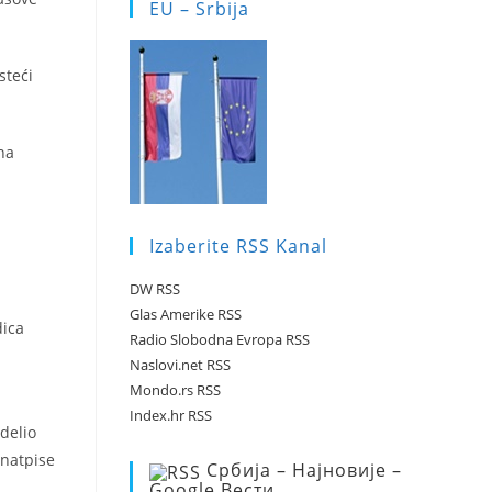
EU – Srbija
teći
 na
Izaberite RSS Kanal
DW RSS
Glas Amerike RSS
dica
Radio Slobodna Evropa RSS
Naslovi.net RSS
Mondo.rs RSS
Index.hr RSS
delio
 natpise
Србија – Најновије –
Google Вести