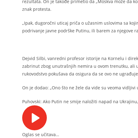
rezultata. On je takođe primetio da „Moskva može da kori
znak protesta.
„Ipak, dugoročni uticaj priča o užasnim uslovima sa koji
podrivanje javne podrške Putinu, ili barem za njegove ra
Dejvid Silbi, vanredni profesor istorije na Kornelu i di
zabrinut zbog unutrašnjih nemira u ovom trenutku, ali u
rukovodstvo pokušava da osigura da se ovo ne ugrađuje 
On je dodao: „Ono što ne žele da vide su veoma vidljivi u
Puhovski: Ako Putin ne smije naložiti napad na Ukrajinu
Oglas se učitava…