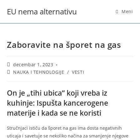
Skip
EU nema alternativu
to
Meni
content
Zaboravite na šporet na gas
Post
decembar 1, 2023
published:
Post
NAUKA I TEHNOLOGIJE
/
VESTI
category:
On je „tihi ubica“ koji vreba iz
kuhinje: Ispušta kancerogene
materije i kada se ne koristi
Stručnjaci ističu da šporet na gas ima dosta negativnih
uticaja i savetuje se nekoliko načina za smanjenje njegove