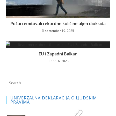
Požari emitovali rekordne količine uljen dioksida
septembar 19, 2025
EU i Zapadni Balkan
april 6, 2023
Pre
Es
to
UNIVERZALNA DEKLARACIJA O LJUDSKIM
clo
PRAVIMA
the
sea