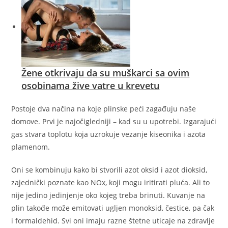
Žene otkrivaju da su muškarci sa ovim
osobinama žive vatre u krevetu
Postoje dva načina na koje plinske peći zagađuju naše
domove. Prvi je najočigledniji – kad su u upotrebi. Izgarajući
gas stvara toplotu koja uzrokuje vezanje kiseonika i azota
plamenom.
Oni se kombinuju kako bi stvorili azot oksid i azot dioksid,
zajednički poznate kao NOx, koji mogu iritirati pluća. Ali to
nije jedino jedinjenje oko kojeg treba brinuti. Kuvanje na
plin takođe može emitovati ugljen monoksid, čestice, pa čak
i formaldehid. Svi oni imaju razne štetne uticaje na zdravlje