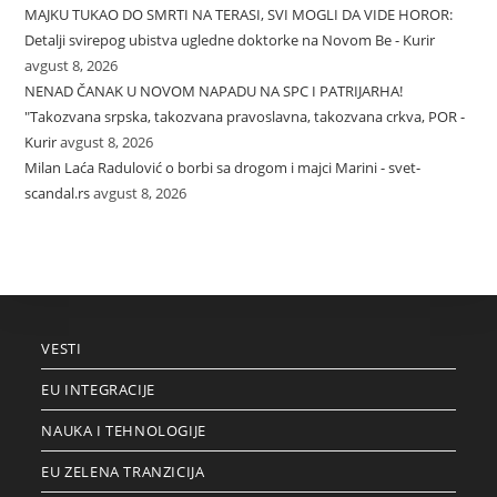
MAJKU TUKAO DO SMRTI NA TERASI, SVI MOGLI DA VIDE HOROR:
Detalji svirepog ubistva ugledne doktorke na Novom Be - Kurir
avgust 8, 2026
NENAD ČANAK U NOVOM NAPADU NA SPC I PATRIJARHA!
"Takozvana srpska, takozvana pravoslavna, takozvana crkva, POR -
Kurir
avgust 8, 2026
Milan Laća Radulović o borbi sa drogom i majci Marini - svet-
scandal.rs
avgust 8, 2026
VESTI
EU INTEGRACIJE
NAUKA I TEHNOLOGIJE
EU ZELENA TRANZICIJA