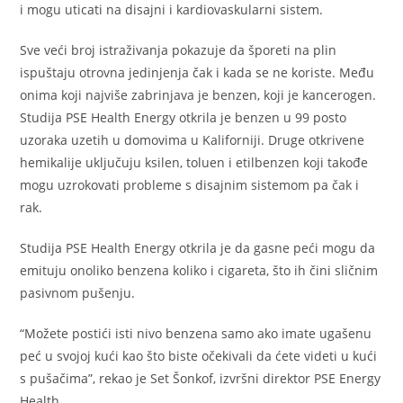
i mogu uticati na disajni i kardiovaskularni sistem.
Sve veći broj istraživanja pokazuje da šporeti na plin
ispuštaju otrovna jedinjenja čak i kada se ne koriste. Među
onima koji najviše zabrinjava je benzen, koji je kancerogen.
Studija PSE Health Energy otkrila je benzen u 99 posto
uzoraka uzetih u domovima u Kaliforniji. Druge otkrivene
hemikalije uključuju ksilen, toluen i etilbenzen koji takođe
mogu uzrokovati probleme s disajnim sistemom pa čak i
rak.
Studija PSE Health Energy otkrila je da gasne peći mogu da
emituju onoliko benzena koliko i cigareta, što ih čini sličnim
pasivnom pušenju.
“Možete postići isti nivo benzena samo ako imate ugašenu
peć u svojoj kući kao što biste očekivali da ćete videti u kući
s pušačima”, rekao je Set Šonkof, izvršni direktor PSE Energy
Health.