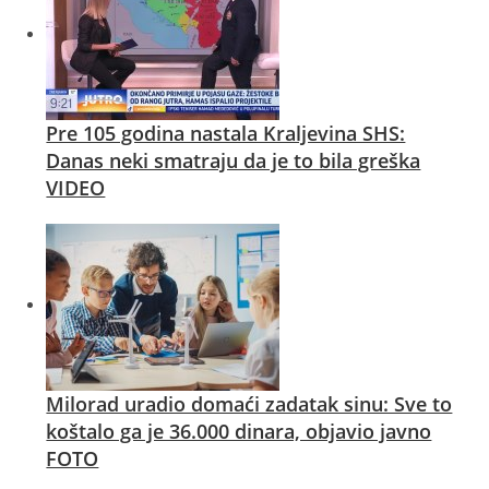
Pre 105 godina nastala Kraljevina SHS:
Danas neki smatraju da je to bila greška
VIDEO
Milorad uradio domaći zadatak sinu: Sve to
koštalo ga je 36.000 dinara, objavio javno
FOTO