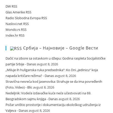
DW RSS
Glas Amerike RSS
Radio Slobodna Evropa RSS
Naslovi.net RSS
Mondo.rs RSS
Index.hr RSS
Србија – Најновије – Google Вести
Dačić na izbore sa ostavkom u džepu: Godina raspleta Socijalističke
partije Srbije - Danas
avgust 8, 2026
„Miluje ih huliganska ruka predsednika“: Ko čini „jedinicu“ koja
napada kritičare režima? - Danas
avgust 8, 2026
Stravična nesreća kod Jasenovika: Strahuje se da ima povređenih
(Foto, Video) - Blic
avgust 8, 2026
Nedeljnik: Vodeće izdavačke kuće neće učestvovati na 69.
Beogradskom sajmu knjiga - Danas
avgust 8, 2026
Požar uništio prostorije i dokumentaciju ekološkog udruženja iz
Valjeva - Danas
avgust 8, 2026