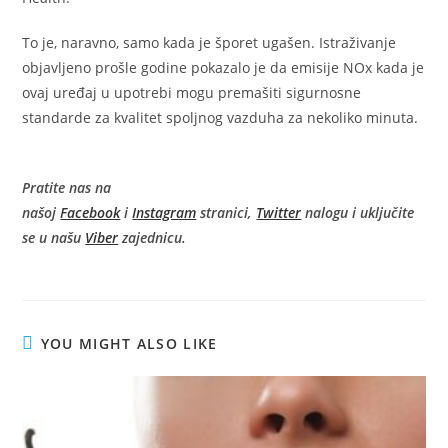
To je, naravno, samo kada je šporet ugašen. Istraživanje
objavljeno prošle godine pokazalo je da emisije NOx kada je
ovaj uređaj u upotrebi mogu premašiti sigurnosne
standarde za kvalitet spoljnog vazduha za nekoliko minuta.
Pratite nas na
našoj
Facebook
i
Instagram
stranici,
Twitter
nalogu
i uključite
se u našu
Viber
zajednicu.
YOU MIGHT ALSO LIKE