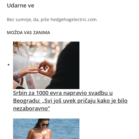
Udarne ve
Bez sumnje, da, piše hedgehogelectric.com.
MOŽDA VAS ZANIMA
Srbin za 1000 evra napravio svadbu u
Beogradu: „Svi još uvek pričaju kako je bilo
nezaboravno“