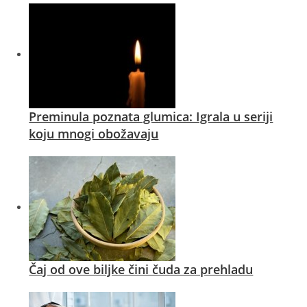
Preminula poznata glumica: Igrala u seriji
koju mnogi obožavaju
Čaj od ove biljke čini čuda za prehladu