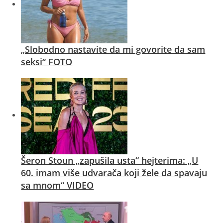
„Slobodno nastavite da mi govorite da sam
seksi“ FOTO
Šeron Stoun „zapušila usta“ hejterima: „U
60. imam više udvarača koji žele da spavaju
sa mnom“ VIDEO